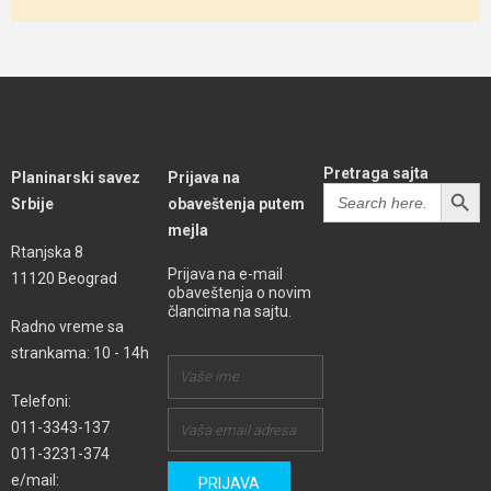
Pretraga sajta
Planinarski savez
Prijava na
SEARCH BUTT
Search
Srbije
obaveštenja putem
for:
mejla
Rtanjska 8
Prijava na e-mail
11120 Beograd
obaveštenja o novim
člancima na sajtu.
Radno vreme sa
strankama: 10 - 14h
Telefoni:
011-3343-137
011-3231-374
e/mail: