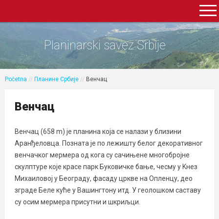
Planinarski savez Srbije
Početna
//
Планине Србије
//
Венчац
Венчац
Венчац (658 m) је планина која се налази у близини
Аранђеловца. Позната је по лежишту белог декоративног
венчачког мермера од кога су сачињене многобројне
скулптуре које красе парк Буковичке бање, чесму у Kнез
Михаиловој у Београду, фасаду цркве на Опленцу, део
зграде Беле куће у Вашингтону итд. У геолошком саставу
су осим мермера присутни и шкриљци.