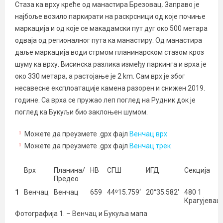
Стаза ка врху креће од манастира Брезовац. Заправо је
најбоље возило паркирати на раскрсници од које почиње
маркација и од које се макадамски пут дуг око 500 метара
одваја од регионалног пута ка манастиру. Од манастира
даље маркација води стрмом планинарском стазом кроз
шуму ка врху. Висинска разлика између паркинга и врха је
око 330 метара, а растојање је 2 km. Сам врх је због
несавесне експлоатације камена разорен и снижен 2019.
године. Са врха се пружао леп поглед на Рудник док је
поглед ка Букуљи био заклоњен шумом.
Можете да преузмете .gpx фајл
Венчац врх
Можете да преузмете .gpx фајл
Венчац трек
Врх
Планина/
НВ
СГШ
ИГД
Секција
Предео
1
Венчац
Венчац
659
44⁰15.759‘
20°35.582′
480 1
Крагујевац
Фотографија 1. – Венчац и Букуља мапа