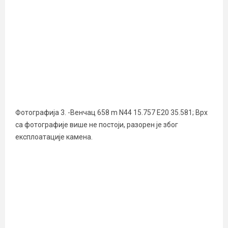
Фотографија 3. -Венчац 658 m N44 15.757 E20 35.581; Врх
са фотографије више не постоји, разорен је због
експлоатације камена.