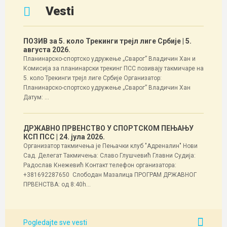
Vesti
ПОЗИВ за 5. коло Трекинги трејл лиге Србије
| 5.
августа 2026.
Планинарско-спортско удружење „Сварог” Владичин Хан и
Комисија за планинарски трекинг ПСС позивају такмичаре на
5. коло Трекинги трејл лиге Србије Организатор:
Планинарско-спортско удружење „Сварог” Владичин Хан
Датум: ...
ДРЖАВНО ПРВЕНСТВО У СПОРТСКОМ ПЕЊАЊУ
КСП ПСС
| 24. јула 2026.
Организатор такмичења је Пењачки клуб "Адреналин" Нови
Сад. Делегат Такмичења: Славо Глушчевић Главни Судија:
Радослав Кнежевић Контакт телефон организатора:
+381692287650 Слободан Мазалица ПРОГРАМ ДРЖАВНОГ
ПРВЕНСТВА: од 8:40h...
Pogledajte sve vesti