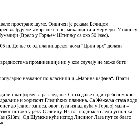
давале простране шуме. Оивичен је рекама Белицом,
реовлађују метаморфне стене, микашисти и мермери. У односу
умадији (Врело у Горњем Штипљу са око 50 l/sec).
 705 m. До ње се од планинарског дома “Црни врх“ долази
 вредностима проминенције ни у ком случају не може бити
популарно названог по власници и „Марина кафана“. Прати
адили платформу за разгледање. Стаза даље води гребеном кроз
 Ждраљице и хоризонт Гледићких планина. Са Жежеља стаза води
пет до једног записа, овог пута изнад кућа у Горњој мали –
ачког потока у реку Осаницу. Из тог подножја следи успон ка
 Лаз (613m). Од Шумске куће испод Лисиног Лаза пут се благо
ме.