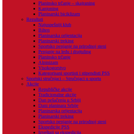
Planinsko trčanje – skajraning
Kanjoning
Planinarski biciklizam
Rezultati
Najuspešniji klub
Bilten
Planinarska orijentacija
Planinarski treking
Sportsko penjanje na prirodnoj steni
Penjanje na ledu i drajtuling
Planinsko trčanje
Alpinizam
Visokogorstvo
Kategorisani sportisti i stipendisti PSS
Sportski stručnjaci – Stručnjaci u sportu
Akcije
Republičke akcije
Tradicionalne akcije
Dan pešačenja u Srbiji
Dani planinara Srbije
Planinarska orijentacija
Planinarski treking
Sportsko penjanje na prirodnoj steni
Ekspedicije PSS
Izveštaji sa ekspedicija