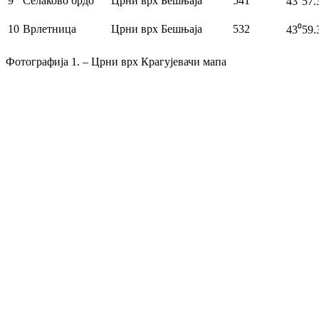
9
Селаково брдо
Црни врх Бешњаја
541
43⁰57.
10
Врлетница
Црни врх Бешњаја
532
43⁰59.
Фотографија 1. – Црни врх Крагујевачи мапа