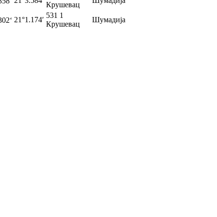
21°3.584′
Шумадија
358‘
Крушевац
531 1
21°1.174′
Шумадија
302‘
Крушевац