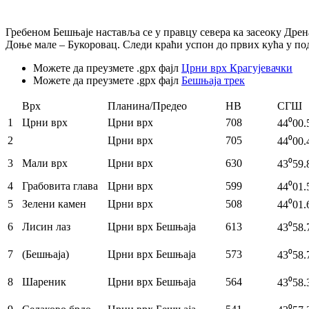
Гребеном Бешњаје наставља се у правцу севера ка засеоку Дрен
Доње мале – Букоровац. Следи краћи успон до првих кућа у по
Можете да преузмете .gpx фајл
Црни врх Крагујевачки
Можете да преузмете .gpx фајл
Бешњаја трек
Врх
Планина/Предео
НВ
СГШ
1
Црни врх
Црни врх
708
44⁰00.
2
Црни врх
705
44⁰00.
3
Мали врх
Црни врх
630
43⁰59.
4
Грабовита глава
Црни врх
599
44⁰01.
5
Зелени камен
Црни врх
508
44⁰01.
6
Лисин лаз
Црни врх Бешњаја
613
43⁰58.
7
(Бешњаја)
Црни врх Бешњаја
573
43⁰58.
8
Шареник
Црни врх Бешњаја
564
43⁰58.