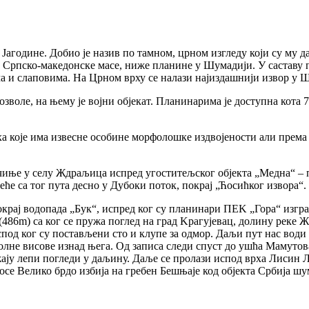
 Јагодине. Добио је назив по тамном, црном изгледу који су му 
рпско-македонске масе, ниже планине у Шумадији. У саставу п
а и слаповима. На Црном врху се налази најиздашнији извор у Ш
озволе, на њему је војни објекат. Планинарима је доступна кота
а које има извесне особине морфолошке издвојености али према
иње у селу Ждраљица испред угоститељског објекта „Медна“ – 
ће са тог пута десно у Дубоки поток, покрај „Ћосићког извора“.
покрај водопада „Бук“, испред ког су планинари ПЕK „Гора“ изгр
(486m) са ког се пружа поглед на град Kрагујевац, долину реке
под ког су постављени сто и клупе за одмор. Даљи пут нас води о
колне висове изнад њега. Од записа следи спуст до ушћа Мамутов
ружају лепи погледи у даљину. Даље се пролази испод врха Лисин
осе Велико брдо избија на гребен Бешњаје код објекта Србија шу