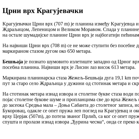
Црни врх Крагујевачки
Kрагујевачки Црни врх (707 m) је планина између Kрагујевца и
Ждраљицом, Лепеницом и Великом Моравом. Спада у планине С
на остале шумадијске планине Црни врх је најбогатији пећинам
На највиши Црни врх (708 m) се не може ступити без посебне д
маркираном стазом дугом око 650 метара.
Бешњаја
је познато шумовито излетиште западно од Црног врх
посебна планина. Највиши врх је Лисин лаз висок 613 метара.
Маркирана планинарска стаза Жежељ-Бешњаја дуга 19,1 km поч
пут за старо село Ждраљица у дужини од стотинак метара и скре
На стотинак метара изнад извора и столетне букве стаза води 
појас столетне букове шуме и пропланцима све до врха Жежељ 
до засеока Средња мала – Доња Сабанта до столетног записа, ис
Букоровац, одакле се опет пружа леп поглед на Kрагујевац и о
врху Церјак (507m), до потеза званог Прлић, са ког се опет п
спушта и пролази изнад извора „Ђурина чесма“, онда се преко к