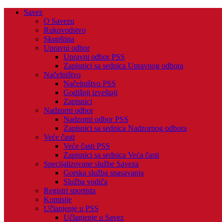
Savez
O Savezu
Rukovodstvo
Skupština
Upravni odbor
Upravni odbor PSS
Zapisnici sa sednica Upravnog odbora
Načelništvo
Načelništvo PSS
Godišnji izveštaji
Zapisnici
Nadzorni odbor
Nadzorni odbor PSS
Zapisnici sa sednica Nadzornog odbora
Veće časti
Veće časti PSS
Zapisnici sa sednica Veća časti
Specijalizovane službe Saveza
Gorska služba spasavanja
Služba vodiča
Registri sportista
Komisije
Učlanjenje u PSS
Učlanjenje u Savez