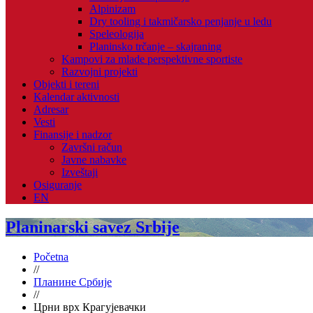
Alpinizam
Dry tooling i takmičarsko penjanje u ledu
Speleologija
Planinsko trčanje – skajraning
Kampovi za mlade perspektivne sportiste
Razvojni projekti
Objekti i tereni
Kalendar aktivnosti
Adresar
Vesti
Finansije i nadzor
Završni račun
Javne nabavke
Izveštaji
Osiguranje
EN
Planinarski savez Srbije
Početna
//
Планине Србије
//
Црни врх Крагујевачки