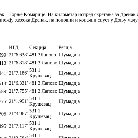
ак – Горње Kомарице. На километар испред скретања за Дренак с
дножју засеока Дренак, па поновни и коначни спуст у Доњу мал
ИГД
Секција
Регија
21°6.638′
481 3Лапово
Шумадија
599‘
21°6.818′
481 3 Лапово
Шумадија
413‘
531 1
21°7.186′
Шумадија
841‘
Крушевац
21°6.331′
481 3 Лапово
Шумадија
513‘
21°7.755′
481 3 Лапово
Шумадија
689‘
531 1
21°1.951′
Шумадија
775‘
Крушевац
531 1
21°3.967′
Шумадија
705‘
Крушевац
531 1
21°7.117′
Шумадија
395‘
Крушевац
531 1