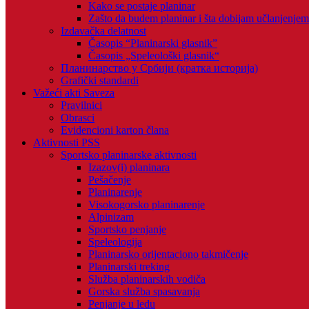
Kako se postaje planinar
Zašto da budem planinar i šta dobijam učlanjenje
Izdavačka delatnost
Časopis “Planinarski glasnik”
Časopis „Speleološki glasnik“
Планинарство у Србији (кратка историја)
Grafički standardi
Važeći akti Saveza
Pravilnici
Obrasci
Evidencioni karton člana
Aktivnosti PSS
Sportsko planinarske aktivnosti
Izazov(i) planinara
Pešačenje
Planinarenje
Visokogorsko planinarenje
Alpinizam
Sportsko penjanje
Speleologija
Planinarsko orijentaciono takmičenje
Planinarski treking
Služba planinarskih vodiča
Gorska služba spasavanja
Penjanje u ledu