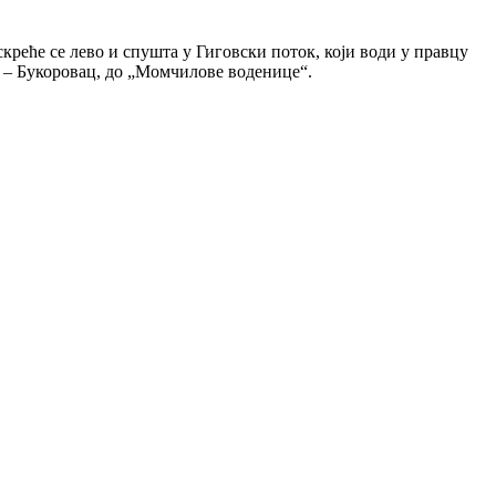
креће се лево и спушта у Гиговски поток, који води у правцу
у – Букоровац, до „Момчилове воденице“.