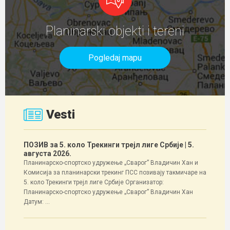
Planinarski objekti i tereni
Pogledaj mapu
Vesti
ПОЗИВ за 5. коло Трекинги трејл лиге Србије
| 5.
августа 2026.
Планинарско-спортско удружење „Сварог” Владичин Хан и
Комисија за планинарски трекинг ПСС позивају такмичаре на
5. коло Трекинги трејл лиге Србије Организатор:
Планинарско-спортско удружење „Сварог” Владичин Хан
Датум: ...