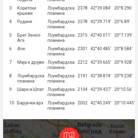
3
Коритски
Љумбардска
2378
42°39.084′
20°8.296′
кршеви
планина
4
Рудине
Љумбардска
2378
42°39.719′
20°6.89′
планина
5
Брег Зенел-
Љумбардска
2315
42°40.011′
20°7.139′
Аге
планина
6
Фок
Љумбардска
2301
42°40.485′
20°8.584′
планина
7
Маја е друјве
Љумбардска
2212
42°39.665′
20°9.928′
планина
8
Љумбардска
Љумбардска
2191
42°38.874′
20°9.238′
планина
планина
9
Шари и Шпат
Љумбардска
2104
42°39.437′
20°10.56′
планина
10
Барјачки врх
Љумбардска
2002
42°40.249′
20°10.445′
планина