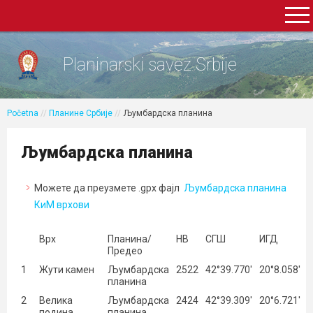
Planinarski savez Srbije
Početna
//
Планине Србије
//
Љумбардска планина
Љумбардска планина
Можете да преузмете .gpx фајл
Љумбардска планина
КиМ врхови
Врх
Планина/
НВ
СГШ
ИГД
Предео
1
Жути камен
Љумбардска
2522
42°39.770′
20°8.058′
планина
2
Велика
Љумбардска
2424
42°39.309′
20°6.721′
подина
планина