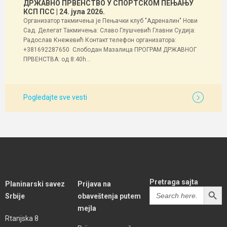
ДРЖАВНО ПРВЕНСТВО У СПОРТСКОМ ПЕЊАЊУ
КСП ПСС
| 24. јула 2026.
Организатор такмичења је Пењачки клуб "Адреналин" Нови
Сад. Делегат Такмичења: Славо Глушчевић Главни Судија:
Радослав Кнежевић Контакт телефон организатора:
+381692287650 Слободан Мазалица ПРОГРАМ ДРЖАВНОГ
ПРВЕНСТВА: од 8:40h...
Pogledajte sve vesti
Pretraga sajta
Planinarski savez
Prijava na
SEARCH BUTT
Search
Srbije
obaveštenja putem
for:
mejla
Rtanjska 8