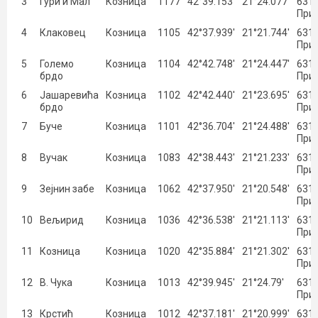
3
Гури и Мал
Козница
1177
42°39.153′
21°24.077′
631 
При
4
Клаковец
Козница
1105
42°37.939′
21°21.744′
631 
При
5
Големо
Козница
1104
42°42.748′
21°24.447′
631 
брдо
При
6
Јашаревића
Козница
1102
42°42.440′
21°23.695′
631 
брдо
При
7
Буче
Козница
1101
42°36.704′
21°24.488′
631 
При
8
Вучак
Козница
1083
42°38.443′
21°21.233′
631 
При
9
Зејнин забе
Козница
1062
42°37.950′
21°20.548′
631 
При
10
Вељирид
Козница
1036
42°36.538′
21°21.113′
631 
При
11
Козница
Козница
1020
42°35.884′
21°21.302′
631 
При
12
В. Чука
Козница
1013
42°39.945′
21°24.79′
631 
При
13
Крстић
Козница
1012
42°37.181′
21°20.999′
631 