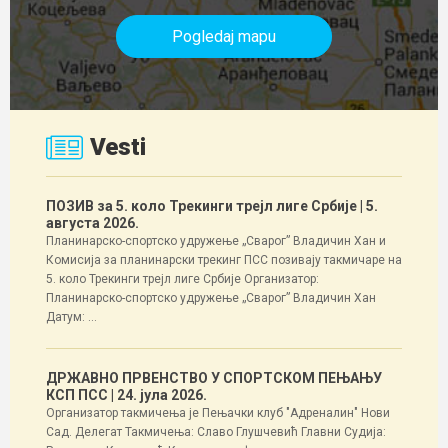
Pogledaj mapu
Vesti
ПОЗИВ за 5. коло Трекинги трејл лиге Србије
| 5.
августа 2026.
Планинарско-спортско удружење „Сварог” Владичин Хан и
Комисија за планинарски трекинг ПСС позивају такмичаре на
5. коло Трекинги трејл лиге Србије Организатор:
Планинарско-спортско удружење „Сварог” Владичин Хан
Датум: ...
ДРЖАВНО ПРВЕНСТВО У СПОРТСКОМ ПЕЊАЊУ
КСП ПСС
| 24. јула 2026.
Организатор такмичења је Пењачки клуб "Адреналин" Нови
Сад. Делегат Такмичења: Славо Глушчевић Главни Судија: