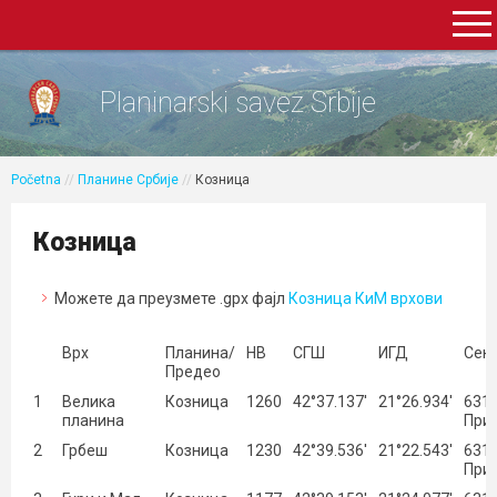
Planinarski savez Srbije
Početna
//
Планине Србије
//
Козница
Козница
Можете да преузмете .gpx фајл
Козница КиМ врхови
Врх
Планина/
НВ
СГШ
ИГД
Секц
Предео
1
Велика
Козница
1260
42°37.137′
21°26.934′
631 
планина
При
2
Грбеш
Козница
1230
42°39.536′
21°22.543′
631 
При