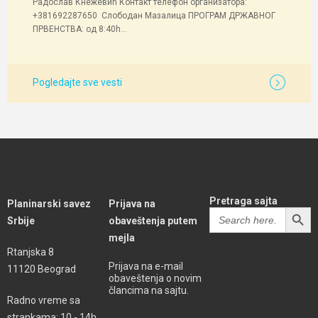
Радослав Кнежевић Контакт телефон организатора:
+381692287650 Слободан Мазалица ПРОГРАМ ДРЖАВНОГ
ПРВЕНСТВА: од 8:40h...
Pogledajte sve vesti
Pretraga sajta
Planinarski savez
Prijava na
SEARCH BUTT
Search
Srbije
obaveštenja putem
for:
mejla
Rtanjska 8
Prijava na e-mail
11120 Beograd
obaveštenja o novim
člancima na sajtu.
Radno vreme sa
strankama: 10 - 14h