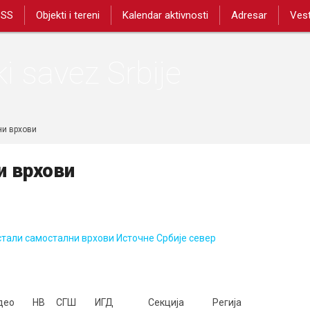
PSS
Objekti i tereni
Kalendar aktivnosti
Adresar
Vest
i savez Srbije
ни врхови
и врхови
Pl
тали самостални врхови Источне Србије север
део
НВ
СГШ
ИГД
Секција
Регија