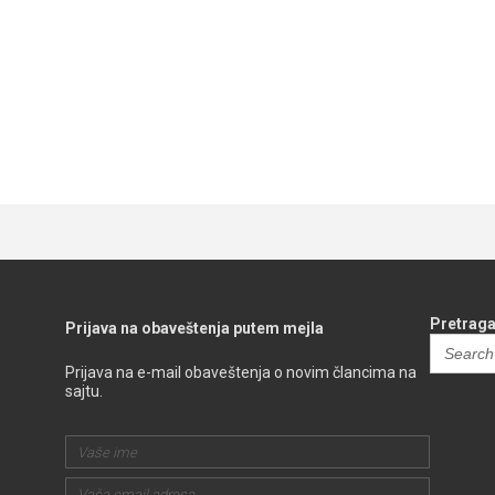
Pretraga
Prijava na obaveštenja putem mejla
Search
for:
Prijava na e-mail obaveštenja o novim člancima na
sajtu.