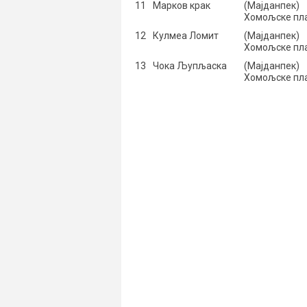
11
Марков крак
(Мајданпек)
Хомољске пл
12
Кулмеа Ломит
(Мајданпек)
Хомољске пл
13
Чока Љупљаска
(Мајданпек)
Хомољске пл