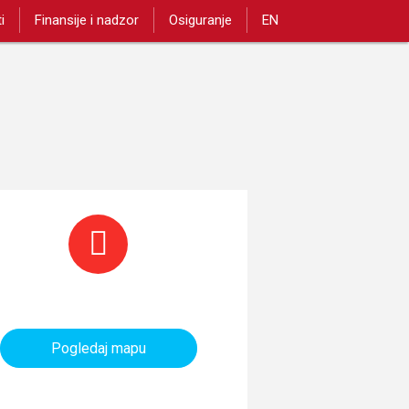
i
Finansije i nadzor
Osiguranje
EN
aninarski objekti i tereni
Pogledaj mapu