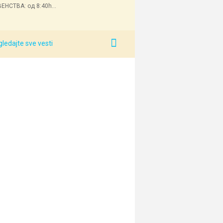
ЕНСТВА: од 8:40h...
ledajte sve vesti