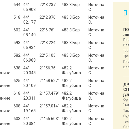
644
44°
22°3.237′
483 3 Бор
Источна
05.908′
С.
518
44°
22°2.876′
483 3 Бор
Источна
02.177′
С.
ПО
602
44°
22°6.76′
483 3 Бор
Источна
ли
08.140′
С.
Пла
593
44°
22°8.224′
483 3 Бор
Источна
Вла
06.934′
С.
тре
582
44°
22°5.103′
483 3 Бор
Источна
Тре
06.988′
С.
Пла
Вла
638
44°
21°56.76′
482 2
Источна
анине
20.048′
Жагубица
С.
625
44°
21°58.627′
482 2
Источна
ДР
анине
20.109′
Жагубица
С.
СП
618
44°
21°57.479′
482 2
Источна
ју
анине
23.311′
Жагубица
С.
Орг
"Ад
608
44°
21°57.014′
482 2
Источна
анине
19.168′
Жагубица
С.
Так
Суд
603
44°
21°55.603′
482 2
Источна
тел
анине
20.384′
Жагубица
С.
Сл