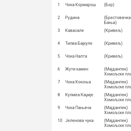
1
Чока Кормарош
(Бор)
2
Рудина
(Брестовачка
Бања)
3
Кавасале
(Кривељ)
4
Тилва Бајкуле
(Кривељ)
5
Чока Налта
(Кривељ)
6
Жути камен
(Мајданпек)
Хомољске пл
7
Чока Кокоња
(Мајданпек)
Хомољске пл
8
Кулмеа Каџије
(Мајданпек)
Хомољске пл
9
Чока Пањача
(Мајданпек)
Хомољске пл
10
Јеленова чука
(Мајданпек)
Хомољске пл