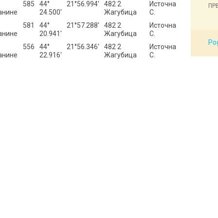
585
44°
21°56.994′
482 2
Источна
ПРВ
анине
24.500′
Жагубица
С.
581
44°
21°57.288′
482 2
Источна
анине
20.941′
Жагубица
С.
Pog
556
44°
21°56.346′
482 2
Источна
анине
22.916′
Жагубица
С.