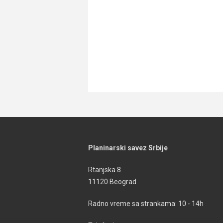
Planinarski savez Srbije
Rtanjska 8
11120 Beograd
Radno vreme sa strankama: 10 - 14h