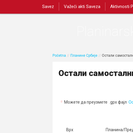
Savez
Važeći akti Saveza
Aktivnosti 
Planinarsk
Početna
//
Планине Србије
//
Остали самостал
Остали самосталн
Можете да преузмете .gpx фајл
Ос
Врх
Планина/Пре