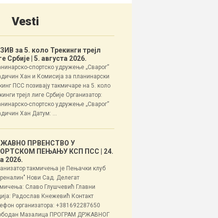
Vesti
ЗИВ за 5. коло Трекинги трејл
ге Србије
| 5. августа 2026.
нинарско-спортско удружење „Сварог”
дичин Хан и Комисија за планинарски
кинг ПСС позивају такмичаре на 5. коло
кинги трејл лиге Србије Организатор:
нинарско-спортско удружење „Сварог”
дичин Хан Датум: ...
ЖАВНО ПРВЕНСТВО У
ОРТСКОМ ПЕЊАЊУ КСП ПСС
| 24.
ла 2026.
анизатор такмичења је Пењачки клуб
реналин" Нови Сад. Делегат
мичења: Славо Глушчевић Главни
ија: Радослав Кнежевић Контакт
ефон организатора: +381692287650
ободан Мазалица ПРОГРАМ ДРЖАВНОГ