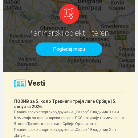
Planinarski objekti i tereni
Pogledaj mapu
Vesti
ПОЗИВ за 5. коло Трекинги трејл лиге Србије
| 5.
августа 2026.
Планинарско-спортско удружење „Сварог” Владичин Хан и
Комисија за планинарски трекинг ПСС позивају такмичаре на
5. коло Трекинги трејл лиге Србије Организатор:
Планинарско-спортско удружење „Сварог” Владичин Хан
Датум: ...