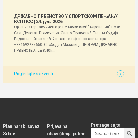
ДРЖАВНО ПРВЕНСТВО У СПОРТСКОМ ПЕЊАЊУ
КСП ПСС
| 24. јула 2026.
Организатор такмичења је Пењачки клуб "Адреналин" Нови
Сад. Делегат Такмичења: Славо Глушчевић Главни Судија:
Радослав Кнежевић Контакт телефон организатора:
+381692287650 Слободан Мазалица ПРОГРАМ ДРЖАВНОГ
ПРВЕНСТВА: од 8:40h...
Pogledajte sve vesti
Pretraga sajta
Planinarski savez
Prijava na
SEARCH BUTT
Search
Srbije
obaveštenja putem
for: