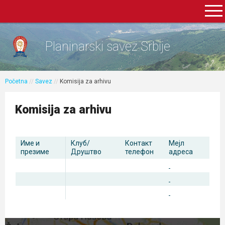
Planinarski savez Srbije
Početna
//
Savez
//
Komisija za arhivu
Komisija za arhivu
Име и
Клуб/
Контакт
Мејл
презиме
Друштво
телефон
адреса