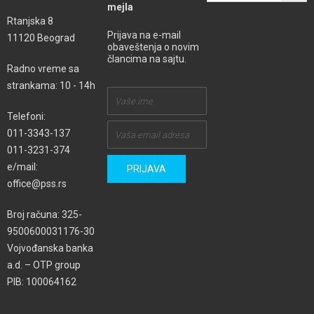
mejla
Rtanjska 8
Prijava na e-mail
11120 Beograd
obaveštenja o novim
člancima na sajtu.
Radno vreme sa
strankama: 10 - 14h
Telefoni:
011-3343-137
011-3231-374
e/mail:
office@pss.rs
Broj računa: 325-
9500600031176-30
Vojvođanska banka
a.d. – OTP group
PIB: 100064162