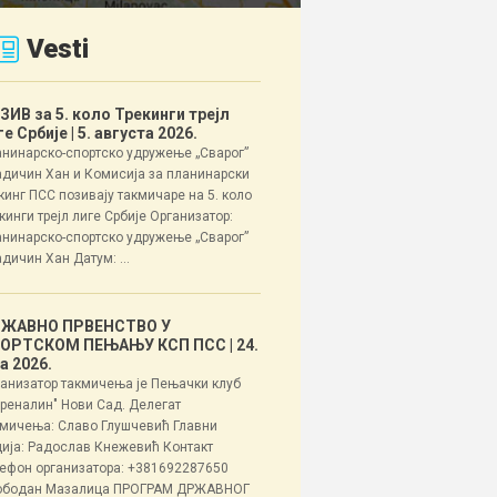
Vesti
ЗИВ за 5. коло Трекинги трејл
ге Србије
| 5. августа 2026.
нинарско-спортско удружење „Сварог”
дичин Хан и Комисија за планинарски
кинг ПСС позивају такмичаре на 5. коло
кинги трејл лиге Србије Организатор:
нинарско-спортско удружење „Сварог”
дичин Хан Датум: ...
ЖАВНО ПРВЕНСТВО У
ОРТСКОМ ПЕЊАЊУ КСП ПСС
| 24.
ла 2026.
анизатор такмичења је Пењачки клуб
реналин" Нови Сад. Делегат
мичења: Славо Глушчевић Главни
ија: Радослав Кнежевић Контакт
ефон организатора: +381692287650
ободан Мазалица ПРОГРАМ ДРЖАВНОГ