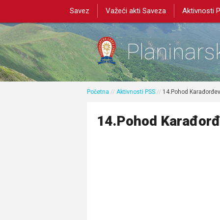
Savez
Važeći akti Saveza
Aktivnosti 
Planinarsk
Početna
//
Aktivnosti PSS
//
14.Pohod Karađorđe
14.Pohod Karađor