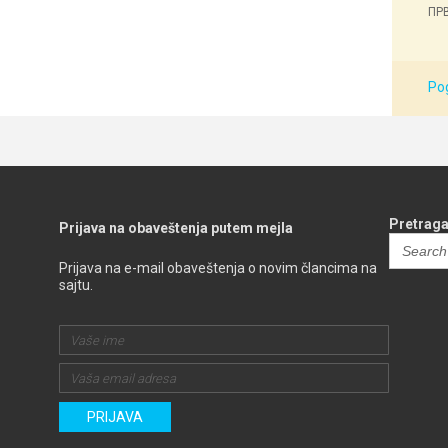
ПРВ
Pog
Pretraga
Prijava na obaveštenja putem mejla
Search
for:
Prijava na e-mail obaveštenja o novim člancima na
sajtu.