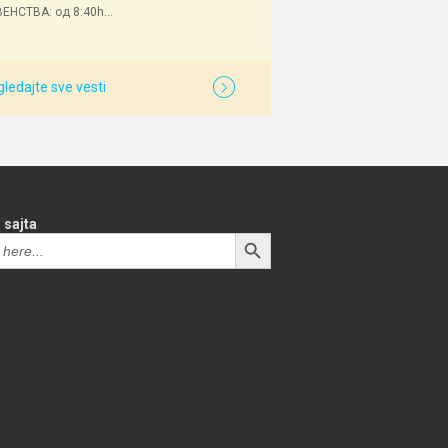
ЕНСТВА: од 8:40h...
ledajte sve vesti
 sajta
SEARCH BUTTON