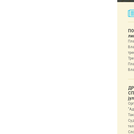
ПО
ли
Пла
Вла
тре
Тре
Пла
Вла
ДР
СП
ју
Орг
"Ад
Так
Суд
тел
Сл