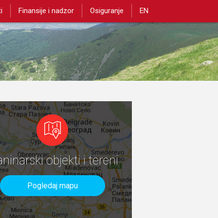
i
Finansije i nadzor
Osiguranje
EN
aninarski objekti i tereni
Pogledaj mapu