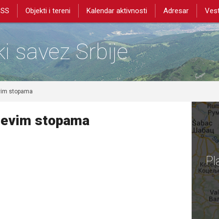
PSS
Objekti i tereni
Kalendar aktivnosti
Adresar
Vest
i savez Srbije
vim stopama
đevim stopama
Pl