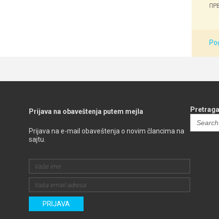
ПРВ
Pog
Pretraga
Prijava na obaveštenja putem mejla
Search
for:
Prijava na e-mail obaveštenja o novim člancima na
sajtu.