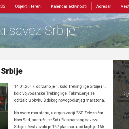
PSS
Objekti i tereni
Kalendar aktivnosti
Adresar
Vest
i savez Srbije
 Srbije
14.01.2017. održano je 1. kolo Treking lige Srbije i 1.
Pl
kolo vojvođanske Treking lige. Takmičenje se
održalo u okviru Šidskog novogodišnjeg maratona.
Na ovom maratonu, u organizaciji PSD Železničar
Novi Sad, podružnice Šid i Planinarskog saveza
Srbije učestvovalo je 167 planinara, od kojih je 165