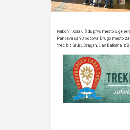
Nakon 1.kola u Šidu prvo mesto u gener
Pančeva sa 90 bodova. Drugo mesto zauz
treći bio Grujić Dragan, član Balkana iz