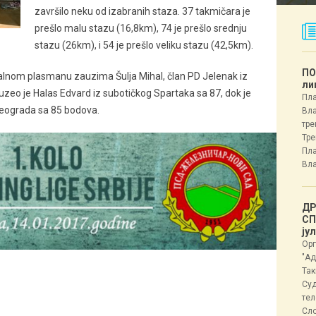
završilo neku od izabranih staza. 37 takmičara je
prešlo malu stazu (16,8km), 74 je prešlo srednju
stazu (26km), i 54 je prešlo veliku stazu (42,5km).
ПО
alnom plasmanu zauzima Šulja Mihal, član PD Jelenak iz
ли
eo je Halas Edvard iz subotičkog Spartaka sa 87, dok je
Пла
 Beograda sa 85 bodova.
Вла
тре
Тре
Пла
Вла
ДР
СП
ју
Орг
"Ад
Так
Суд
тел
Сл