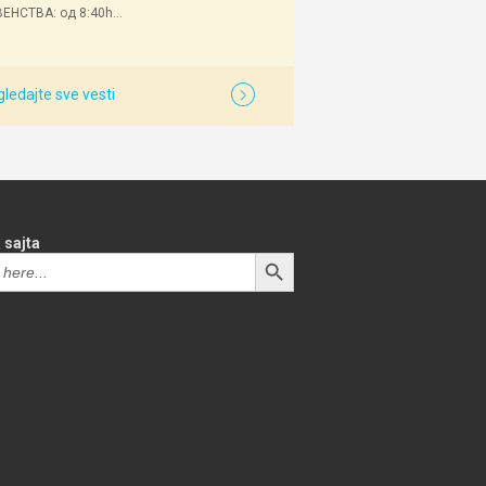
ЕНСТВА: од 8:40h...
ledajte sve vesti
 sajta
SEARCH BUTTON