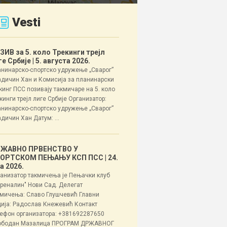
Vesti
ЗИВ за 5. коло Трекинги трејл
ге Србије
| 5. августа 2026.
нинарско-спортско удружење „Сварог”
дичин Хан и Комисија за планинарски
кинг ПСС позивају такмичаре на 5. коло
кинги трејл лиге Србије Организатор:
нинарско-спортско удружење „Сварог”
дичин Хан Датум: ...
ЖАВНО ПРВЕНСТВО У
ОРТСКОМ ПЕЊАЊУ КСП ПСС
| 24.
ла 2026.
анизатор такмичења је Пењачки клуб
реналин" Нови Сад. Делегат
мичења: Славо Глушчевић Главни
ија: Радослав Кнежевић Контакт
ефон организатора: +381692287650
ободан Мазалица ПРОГРАМ ДРЖАВНОГ