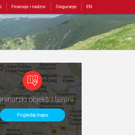
i
Finansije i nadzor
Osiguranje
EN
aninarski objekti i tereni
Pogledaj mapu