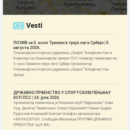
Vesti
ПОЗИВ за 5. коло Трекинги трејл лиге Србије
| 5.
августа 2026.
Планинарско-спортско удружење „Сварог” Владичин Хан и
Комисија за планинарски трекинг ПСС позивају такмичаре на
5. коло Трекинги трејл лиге Србије Организатор:
Планинарско-спортско удружење „Сварог” Владичин Хан
Датум: ...
ДРЖАВНО ПРВЕНСТВО У СПОРТСКОМ ПЕЊАЊУ
КСП ПСС
| 24. јула 2026.
Организатор такмичења је Пењачки клуб "Адреналин" Нови
Сад. Делегат Такмичења: Славо Глушчевић Главни Судија:
Радослав Кнежевић Контакт телефон организатора:
+381692287650 Слободан Мазалица ПРОГРАМ ДРЖАВНОГ
ПРВЕНСТВА: од 8:40h...