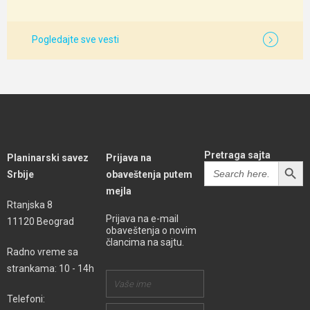
Pogledajte sve vesti
Pretraga sajta
Planinarski savez
Prijava na
SEARCH BUTT
Search
Srbije
obaveštenja putem
for:
mejla
Rtanjska 8
Prijava na e-mail
11120 Beograd
obaveštenja o novim
člancima na sajtu.
Radno vreme sa
strankama: 10 - 14h
Telefoni: