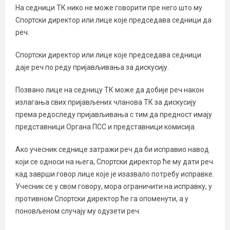
На седници ТК нико не може говорити пре него што му
Спортски директор или лице које председава седници да
реч.
Спортски директор или лице које председава седници
даје реч по реду пријављивања за дискусију.
Позвано лице на седницу ТК може да добије реч након
излагања свих пријављених чланова ТК за дискусију
према редоследу пријављивања с тим да предност имају
представници Органа ПСС и представници комисија.
Ако учесник седнице затражи реч да би исправио навод
који се односи на њега, Спортски директор ће му дати реч
кад заврши говор лице које је изазвало потребу исправке.
Учесник се у свом говору, мора ограничити на исправку, у
противном Спортски директор ће га опоменути, а у
поновљеном случају му одузети реч.