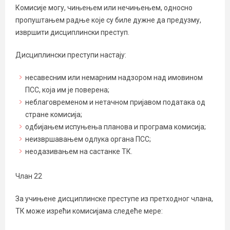
Комисије могу, чињењем или нечињењем, односно
пропуштањем радње које су биле дужне да предузму,
извршити дисциплински преступ.
Дисциплински преступи настају:
несавесним или немарним надзором над имовином
ПСС, која им је поверена;
неблаговременом и нетачном пријавом података од
стране комисија;
одбијањем испуњења планова и програма комисија;
неизвршавањем одлука органа ПСС;
неодазивањем на састанке ТК.
Члан 22
За учињене дисциплинске преступе из претходног члана,
ТК може изрећи комисијама следеће мере: