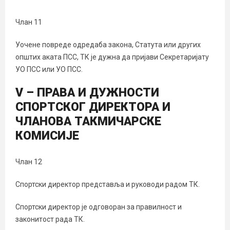
Члан 11
Уочене повреде одредаба закона, Статута или других
општих аката ПСС, ТК је дужна да пријави Секретаријату
УО ПСС или УО ПСС.
V – ПРАВА И ДУЖНОСТИ
СПОРТСКОГ ДИРЕКТОРА И
ЧЛАНОВА ТАКМИЧАРСКЕ
КОМИСИЈЕ
Члан 12
Спортски директор представља и руководи радом ТК.
Спортски директор је одговоран за правилност и
законитост рада ТК.