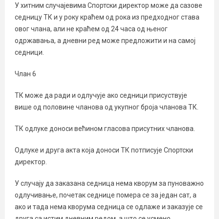
У хитним случајевима Спортски директор може да сазове
седницу ТК и у року краћем од рока из предходног става
овог члана, али не краћем од 24 часа од њеног
одржавања, а дневни ред може предложити и на самој
седници.
Члан 6
ТК може да ради и одлучује ако седници присуствује
више од половине чланова од укупног броја чланова ТК.
ТК одлуке доноси већином гласова присутних чланова.
Одлуке и друга акта која доноси ТК потписује Спортски
директор.
У случају да заказана седница нема кворум за пуноважно
одлучивање, почетак седнице помера се за један сат, а
ако и тада нема кворума седница се одлаже и заказује се
друга са истим дневним редом, а што се усмено