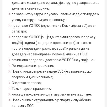
делегате може да не организује стручно усавршавање
делегата сваке године;
по завршетку стручног усавршавања издаје потврда о
учешу на стручном усавршавању;
предлаже УО ПСС једног члана Комисије за вођење
регистра;
предлаже УО ПСС још један термин прелазног рока у
текућој години (ванредни прелазни рок), ако за то
постоје оправдани разлози, водећи рачуна да не
доведе у неравноправан положај чланице ПСС;
сачињава предлог и доставља УО ПСС на усвајање:
Регистрациони правилник;
Правилника репрезентације Србије у планинарско
спортским дисциплинама;
Спортска правила;
Такмичарски правилник;
може да покрене иницијативу за измене и допуне:
Правилника о стручњацима у спорту и службеним
лицима у ПСС;