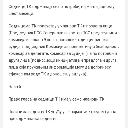
Седнице ТК одржавају се по потреби, најмање једном у
шест месеци.
Седницама ТК присуствују чланови ТК и позвана лица
(Председник ПСС, Генерални секретар ПСС председници
комисија из члана 9 овог правилника, дисциплински
судија, председник Комисије за превентиву и безбедност,
комесар за делегате, комесар за судије…), а по потреби и
друга лица (подносиоци иницијатива и предлога и друга
лица која пружањем информација могу да допринесу
ефикасном раду ТК и доношењу одлука).
Члан 5
Право гласа на седници ТК имају само чланови ТК.
Позиви за седницу ТК упућују се најмање 7 (седам) дана
пре одржавања седнице.