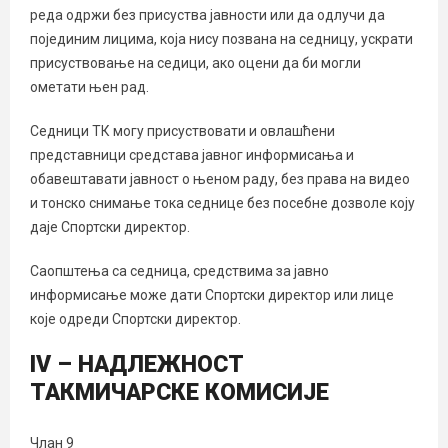
реда одржи без присуства јавности или да одлучи да
појединим лицима, која нису позвана на седницу, ускрати
присуствовање на седици, ако оцени да би могли
ометати њен рад.
Седници ТК могу присуствовати и овлашћени
представници средстава јавног информисања и
обавештавати јавност о њеном раду, без права на видео
и тонско снимање тока седнице без посебне дозволе коју
даје Спортски директор.
Саопштења са седница, средствима за јавно
информисање може дати Спортски директор или лице
које одреди Спортски директор.
IV – НАДЛЕЖНОСТ
ТАКМИЧАРСКЕ КОМИСИЈЕ
Члан 9