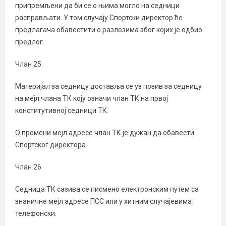
припремљени да би се о њима могло на седници
расправљати. У том случају Спортски директор ће
предлагача обавестити о разлозима због којих је одбио
предлог.
Члан 25
Материјал за седницу доставља се уз позив за седницу
на мејл члана ТК коју означи члан ТК на првој
конститутивној седници ТК.
О промени мејл адресе члан ТК је дужан да обавести
Спортског директора.
Члан 26
Седница ТК сазива се писмено електронским путем са
знаничне мејл адресе ПСС или у хитним случајевима
телефонски.