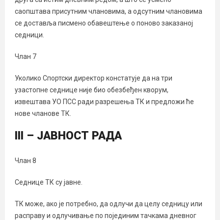
саопштава присутним члановима, а одсутним члановима
се доставља писмено обавештење о поново заказаној
седници.
Члан 7
Уколико Спортски директор констатује да на три
узастопне седнице није био обезбеђен кворум,
извештава УО ПСС ради разрешења ТК и предложи ће
нове чланове ТК.
III – ЈАВНОСТ РАДА
Члан 8
Седнице ТК су јавне.
ТК може, ако је потребно, да одлучи да целу седницу или
расправу и одлучивање по појединим тачкама дневног