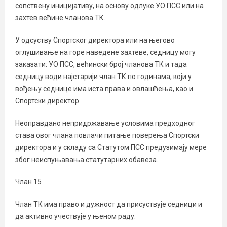
сопствену иницијативу, на основу одлуке УО ПСС или на
захтев већине чланова ТК.
У одсуству Спортског директора или на његово
оглушивање на горе наведене захтеве, седницу могу
заказати: УО ПСС, већински број чланова ТК и тада
седницу води најстарији члан ТК по годинама, који у
вођењу седнице има иста права и овлашћења, као и
Спортски директор.
Неоправдано непридржавање условима предходног
става овог члана повлачи питање поверења Спортски
директора и у складу са Статутом ПСС предузимају мере
због неиспуњавања статутарних обавеза.
Члан 15
Члан ТК има право и дужност да присуствује седници и
да активно учествује у њеном раду.