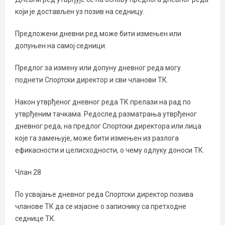
који је достављен уз позив на седницу.
Предложени дневни ред може бити измењен или
допуњен на самој седници.
Предлог за измену или допуну дневног реда могу
поднети Спортски директор и сви чланови ТК.
Након утврђеног дневног реда ТК прелази на рад по
утврђеним тачкама. Редослед разматрања утврђеног
дневног реда, на предлог Спортски директора или лица
које га замењује, може бити измењен из разлога
ефикасности и целисходности, о чему одлуку доноси ТК.
Члан 28
По усвајање дневног реда Спортски директор позива
чланове ТК да се изјасне о записнику са претходне
седнице ТК.