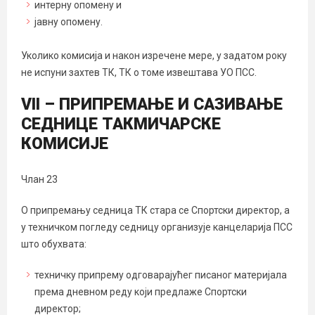
интерну опомену и
јавну опомену.
Уколико комисија и након изречене мере, у задатом року
не испуни захтев ТК, ТК о томе извештава УО ПСС.
VII – ПРИПРЕМАЊЕ И САЗИВАЊЕ
СЕДНИЦЕ ТАКМИЧАРСКЕ
КОМИСИЈЕ
Члан 23
О припремању седница ТК стара се Спортски директор, а
у техничком погледу седницу организује канцеларија ПСС
што обухвата:
техничку припрему одговарајућег писаног материјала
према дневном реду који предлаже Спортски
директор;