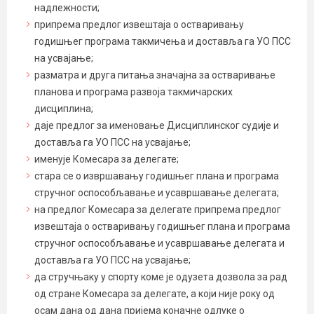
надлежности;
припрема предлог извештаја о остваривању
годишњег програма такмичења и доставља га УО ПСС
на усвајање;
разматра и друга питања значајна за остваривање
планова и програма развоја такмичарских
дисциплина;
даје предлог за именовање Дисциплинског судије и
доставља га УО ПСС на усвајање;
именује Комесара за делегате;
стара се о извршавању годишњег плана и програма
стручног оспособљавање и усавршавање делегата;
на предлог Комесара за делегате припрема предлог
извештаја о остваривању годишњег плана и програма
стручног оспособљавање и усавршавање делегата и
доставља га УО ПСС на усвајање;
да стручњаку у спорту коме је одузета дозвола за рад
од стране Комесара за делегате, а који није року од
осам дана од дана пријема коначне одлуке о