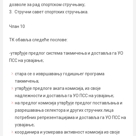
дозволе за рад спортском стручњаку;
Стручни савет спортских стручњака.
Члан 10
ТК обавља следеће послове:
-утврђује предлог система такмичења и доставља га УО
ПСС на усвајање;
стара се о извршавању годишњег програма
такмичења;
утврђује предлоге аката комисија, из своје
надлежности и доставља га УО ПСС на усвајање;
на предлог комисија утврђује предлог постављања и
разрешавања селектора и других стручних лица
потребних репрезентацијама и доставља га УО ПСС на
усвајање;
координира и усмерава активност комисија из своје