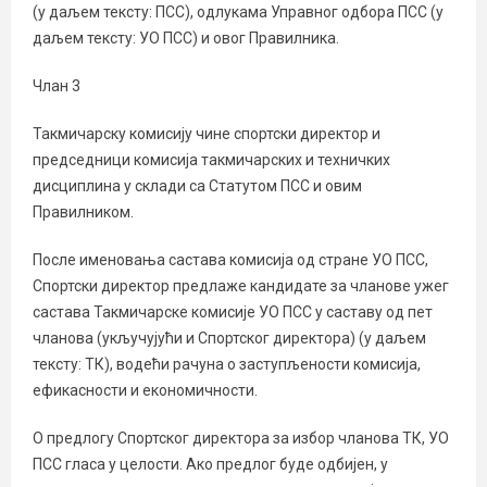
(у даљем тексту: ПСС), одлукама Управног одбора ПСС (у
даљем тексту: УО ПСС) и овог Правилника.
Члан 3
Такмичарску комисију чине спортски директор и
председници комисија такмичарских и техничких
дисциплина у склади са Статутом ПСС и овим
Правилником.
После именовања састава комисија од стране УО ПСС,
Спортски директор предлаже кандидате за чланове ужег
састава Такмичарске комисије УО ПСС у саставу од пет
чланова (укључујући и Спортског директора) (у даљем
тексту: ТК), водећи рачуна о заступљености комисија,
ефикасности и економичности.
О предлогу Спортског директора за избор чланова ТК, УО
ПСС гласа у целости. Ако предлог буде одбијен, у