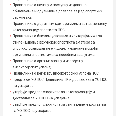
Правилника о начину и поступку издавања,
обнављања и одузимања дозволе за рад спортских
стручњака;
Правилника о додатним критеријумима за националну
категоризацију спортиста ПСС;
Правилника о ближим условима и критеријумима за
стипендирање врхунских спортиста аматера за
спортско усавршавање и доделу новчане помоћи
врхунским спортистима са посебним заслугама;
Правилника о организовању и извођењу
високогорских успона;
Правилника о регистру високогорских успона ПСС;
предлаже УО ПСС Правилник ТК и доставља га УО ПСС
на усвајање;
утврђује предлог спортиста за категоризацију и
доставља га УО ПСС на усвајање;
утврђује предлог спортиста за стипедније и доставља
га УО ПСС на усвајање;