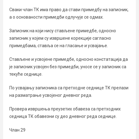
Сваки члан ТК има право да стави примедбу на записник,
а о основаности примедби одлучује се одмах.
Записник на који нису стављене примедбе, односно
записник у којем су извршене корекције сагласно
примедбама, ставља се на гласање и усвајање.
Стављене и усвојене примедбе, односно констатација да
је записник усвојен без примедби, уносе се у записник са
текуће седнице.
По усвајању записника са претходне седнице ТК прелази
на разматрање усвојеног дневног реда.
Провера извршења преузетих обавеза са претходних
седница ТК обавезни су део дневног реда седнице.
Члан 29