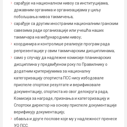
сарађује на националном нивоу са институцијама,
државним органима и организацијама у циљу
побољшања нивоа такмичења;
сарађује са другим иностраним националним гранским
савезима ради организације или учешћа наших
такмичара на међународним нивоу;
координира и контролише реализује програм рада
репрезентације у свим такмичарским дисциплинама;
само у случају да надлежне комисије планинарских
дисциплина у предвиђеном року по Правилнику о
додатним критеријумима за националну
категоризацију спортиста ПСС нису избодовале
приспеле спортске резултате и верификовале
документацију, спортиста из свог делокруга рада,
Комисија за награде, признања и категоризацију и
Спортски директор на основу приспеле документације
верификују документацију;
обавља и друге послове које му у надлежност пренесе
УО ПСС.