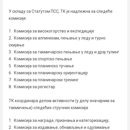
У складу са Статутом ПСС, ТК је надлежна за следеће
комисије:
Комисија за високогорство и експедиције
Комисија за алпинизам, пењање у леду и турно
скијање
Комисија за такмичарско пењање у леду и драј тулинг
Комисија за спортско пењање
Комисија за планинско трчање
Комисија за планинарску оријентацију
Комисија за планинарски трекинг
Комисија за регистар.
ТК координара делом активности (у делу значајним за
такмичења) следећих стручних комисија:
Комисија за награде, признања и категоризацију;
Комисија за издавање, обнављање и одузимање