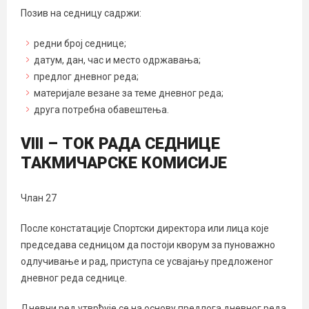
Позив на седницу садржи:
редни број седнице;
датум, дан, час и место одржавања;
предлог дневног реда;
материјале везане за теме дневног реда;
друга потребна обавештења.
VIII – ТОК РАДА СЕДНИЦE
ТАКМИЧАРСКЕ КОМИСИЈЕ
Члан 27
После констатације Спортски директора или лица које
председава седницом да постоји кворум за пуноважно
одлучивање и рад, приступа се усвајању предложеног
дневног редa седнице.
Дневни ред утврђује се на основу предлога дневног реда