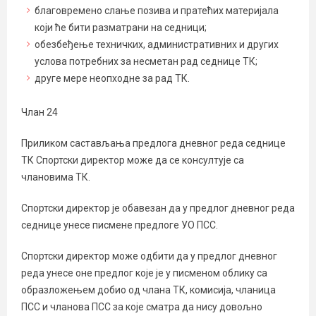
благовремено слање позива и пратећих материјала
који ће бити разматрани на седници;
обезбеђење техничких, административних и других
услова потребних за несметан рад седнице ТК;
друге мере неопходне за рад ТК.
Члан 24
Приликом састављања предлога дневног реда седнице
ТК Спортски директор може да се консултује са
члановима ТК.
Спортски директор је обавезан да у предлог дневног реда
седнице унесе писмене предлоге УО ПСС.
Спортски директор може одбити да у предлог дневног
реда унесе оне предлог које је у писменом облику са
образложењем добио од члана ТК, комисија, чланица
ПСС и чланова ПСС за које сматра да нису довољно