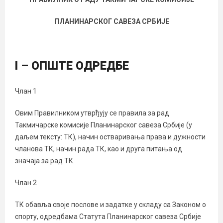
ПЛАНИНАРСКОГ САВЕЗА СРБИЈЕ
I – ОПШТЕ ОДРЕДБЕ
Члан 1
Овим Правилником утврђују се правила за рад
Такмичарске комисије Планинарског савеза Србије (у
даљем тексту: ТК), начин остваривања права и дужности
чланова ТК, начин рада ТК, као и друга питања од
значаја за рад ТК.
Члан 2
ТК обавља своје послове и задатке у складу са Законом о
спорту, одредбама Статута Планинарског савеза Србије