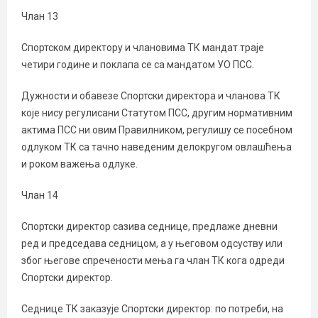
Члан 13
Спортском директору и члановима ТК мандат траје
четири године и поклапа се са мандатом УО ПСС.
Дужности и обавезе Спортски директора и чланова ТК
које нису регулисани Статутом ПСС, другим нормативним
актима ПСС ни овим Правилником, регулишу се посебном
одлуком ТК са тачно наведеним делокругом овлашћења
и роком важења одлуке.
Члан 14
Спортски директор сазива седнице, предлаже дневни
ред и председава седницом, а у његовом одсуству или
због његове спречености мења га члан ТК кога одреди
Спортски директор.
Седнице ТК заказује Спортски директор: по потреби, на