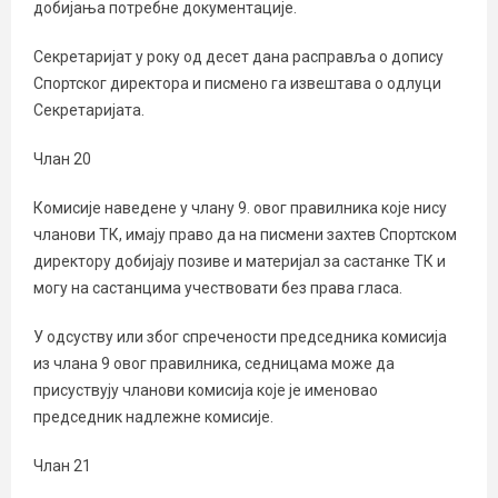
добијања потребне документације.
Секретаријат у року од десет дана расправља о допису
Спортског директора и писмено га извештава о одлуци
Секретаријатa.
Члан 20
Комисије наведене у члану 9. овог правилника које нису
чланови ТК, имају право да на писмени захтев Спортском
директору добијају позиве и материјал за састанке ТК и
могу на састанцима учествовати без права гласа.
У одсуству или због спречености председника комисија
из члана 9 овог правилника, седницама може да
присуствују чланови комисија које је именовао
председник надлежне комисије.
Члан 21