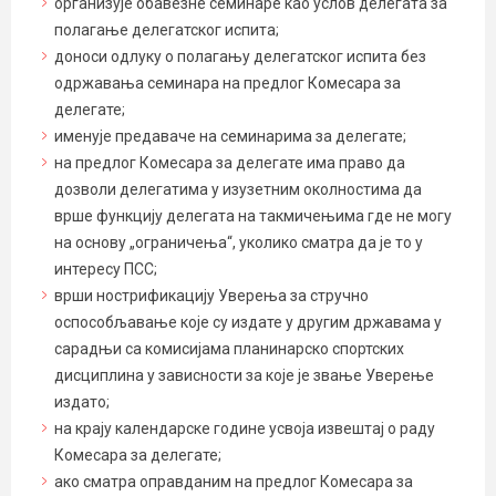
организује обавезне семинаре као услов делегата за
полагање делегатског испита;
доноси одлуку о полагању делегатског испита без
одржавања семинара на предлог Комесара за
делегате;
именује предаваче на семинарима за делегате;
на предлог Комесара за делегате има право да
дозволи делегатима у изузетним околностима да
врше функцију делегата на такмичењима где не могу
на основу „ограничења“, уколико сматра да је то у
интересу ПСС;
врши нострификацију Уверења за стручно
оспособљавање које су издате у другим државама у
сарадњи са комисијама планинарско спортских
дисциплина у зависности за које је звање Уверење
издато;
на крају календарске године усвоја извештај о раду
Комесара за делегате;
ако сматра оправданим на предлог Комесара за