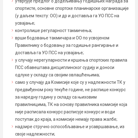
утврђује предлог о додељивању годишњих награда за
спортисте, основне спортске планинарске организације
(у даљем тексту: ОО) и др и доставља га УО ПСС на
усвајање;
контролише регуларност такмичења;
врши бодовање такмичара и ОО по усвојеном
Правилнику о бодовању за годишње рангирање и
доставља га УО ПСС на усвајање;
у случају нерегуларности и кршења спортских правила
ПСС обавештава дисциплинског судију и доноси
одлуке у складу са својим овлашћењима;
само у случају да Комисије које су у надлежности ТК у
предвиђеном року текуће године, не распише конкурс
за наредну годину у складу са њиховим
правилницима, ТК на основу правилника комисије која
није расписала конкурс расписује конкурс и води
поступак до краја, а комисије немају права жалбе;
надзире стручно оспособљавање и усавршавање, из
своје надлежности;