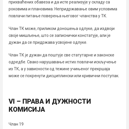
прихваћених обавеза и да исте реализује у складу са
роковима и плановима. Непридржавање овим условима
повлачи питање поверења његовог чланства у ТК.
Члан ТК може, приликом доношења одлуке, да издвоји
своје мишљење, што се записнички констатује, али је
дужан да се придржава усвојене одлуке.
Члан ТК је дужан да поштује све статутарне и законске
одредбе. Свако нарушавање истих повлачи искључење
из ТК, а у зависности од тежине учињеног прекршаја
може се покренути дисциплински или кривични поступак.
VI – ПРАВА И ДУЖНОСТИ
КОМИСИЈА
Члан 19