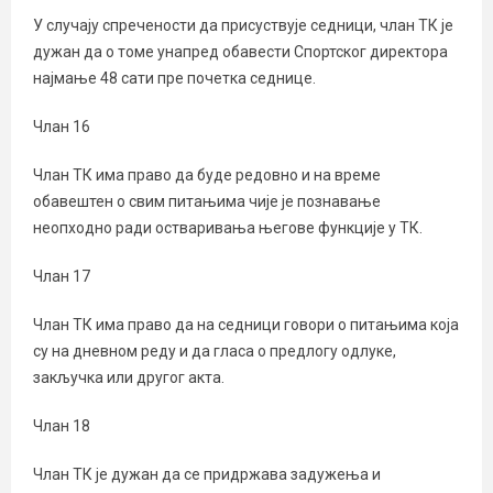
У случају спречености да присуствује седници, члан ТК је
дужан да о томе унапред обавести Спортског директора
најмање 48 сати пре почетка седнице.
Члан 16
Члан ТК има право да буде редовно и на време
обавештен о свим питањима чије је познавање
неопходно ради остваривања његове функције у ТК.
Члан 17
Члан ТК има право да на седници говори о питањима која
су на дневном реду и да гласа о предлогу одлуке,
закључка или другог акта.
Члан 18
Члан ТК је дужан да се придржава задужења и