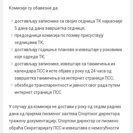
Комисије су обавезне да:
достављају записнике са својих седница ТК најкасније
5 дана од дана завршетка седнице;
председници комисија по позиву присуствују
седницама ТК;
достављају годишње планове и извештаје у роковима
које одреди ТК;
достављају записнике, извештаје са такмичења из
календара ПСС и исте објаве у року од 24 часа од
завршетка такмичења на интернет страници ПСС;
обезбеде транспарентност и јавност свог рада путем
интернет странице ПСС.
У случају да комисија не достави у року од седам радних
дана од пријема писменог захтева Спортског директора
тражену документацију, Спортски директор се писмено
обраћа Секретаријату ПСС и извештава о немогућности