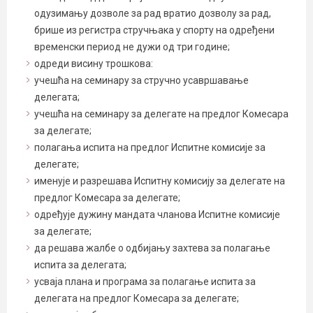
одузимању дозволе за рад вратио дозволу за рад,
брише из регистра стручњака у спорту на одређени
временски период не дужи од три године;
одреди висину трошкова:
учешћа на семинару за стручно усавршавање
делегата;
учешћа на семинару за делегате на предлог Комесара
за делегате;
полагања испита на предлог Испитне комисије за
делегате;
именује и разрешава Испитну комисију за делегате на
предлог Комесара за делегате;
одређује дужину мандата чланова Испитне комисије
за делегате;
да решава жалбе о одбијању захтева за полагање
испита за делегата;
усваја плана и програма за полагање испита за
делегата на предлог Комесара за делегате;