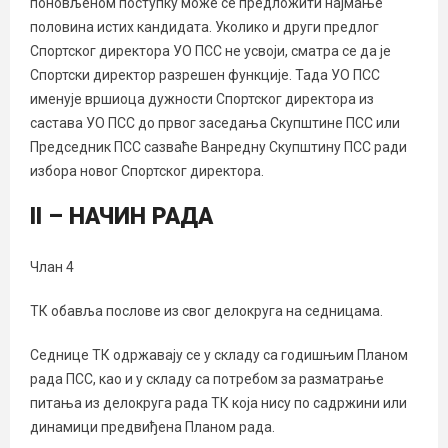
поновљеном поступку може се предложити најмање
половина истих кандидата. Уколико и други предлог
Спортског директора УО ПСС не усвоји, сматра се да је
Спортски директор разрешен функције. Тада УО ПСС
именује вршиоца дужности Спортског директора из
састава УО ПСС до првог заседања Скупштине ПСС или
Председник ПСС сазваће Ванредну Скупштину ПСС ради
избора новог Спортског директора.
II – НАЧИН РАДА
Члан 4
ТК обавља послове из свог делокруга на седницама.
Седнице ТК одржавају се у складу са годишњим Планом
рада ПСС, као и у складу са потребом за разматрање
питања из делокруга рада ТК која нису по садржини или
динамици предвиђена Планом рада.