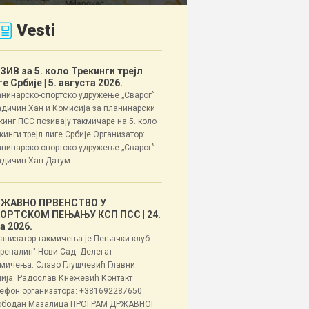
Vesti
ЗИВ за 5. коло Трекинги трејл
ге Србије
| 5. августа 2026.
нинарско-спортско удружење „Сварог”
дичин Хан и Комисија за планинарски
кинг ПСС позивају такмичаре на 5. коло
кинги трејл лиге Србије Организатор:
нинарско-спортско удружење „Сварог”
дичин Хан Датум: ...
ЖАВНО ПРВЕНСТВО У
ОРТСКОМ ПЕЊАЊУ КСП ПСС
| 24.
ла 2026.
анизатор такмичења је Пењачки клуб
реналин" Нови Сад. Делегат
мичења: Славо Глушчевић Главни
ија: Радослав Кнежевић Контакт
ефон организатора: +381692287650
ободан Мазалица ПРОГРАМ ДРЖАВНОГ