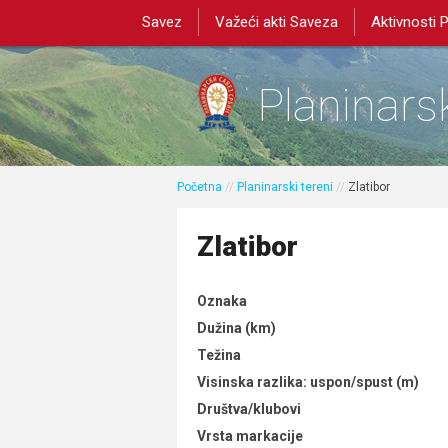
Savez
Važeći akti Saveza
Aktivnosti 
Planinarsk
Početna
//
Planinarski tereni
//
Zlatibor
Zlatibor
Oznaka
Dužina (km)
Težina
Visinska razlika: uspon/spust (m)
Društva/klubovi
Vrsta markacije