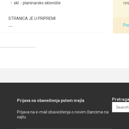
skl. - planinarsko sklonište
ПРВ
STRANICA JE U PRIPREMI
Pog
---
Pretraga
Prijava na obaveštenja putem mejla
Search
for:
Prijava na e-mail obaveštenja o novim člancima na
sajtu.