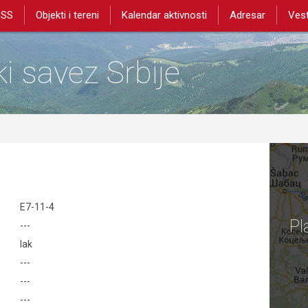
PSS
Objekti i tereni
Kalendar aktivnosti
Adresar
Vest
i savez Srbije
E7-11-4
Pl
---
lak
---
---
---