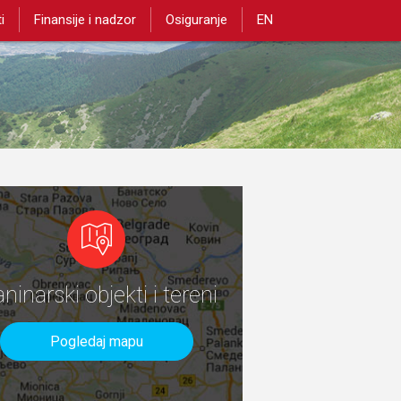
i
Finansije i nadzor
Osiguranje
EN
aninarski objekti i tereni
Pogledaj mapu