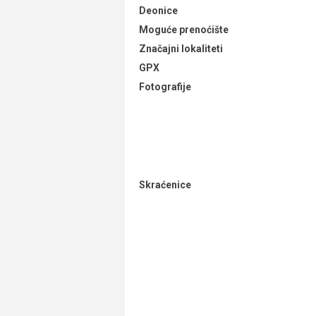
Deonice
Moguće prenoćište
Značajni lokaliteti
GPX
Fotografije
Skraćenice