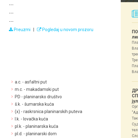
---
---
---
Preuzmi
|
Pogledaj u novom prozoru
ПО
ли
Пла
Вла
тре
Тре
Пла
Вла
a.c. - asfaltni put
m.c. - makadamski put
ДР
СП
PD - planinarsko društvo
ју
š.k. - šumarska kuća
Орг
(x) - raskrsnica planinarskih puteva
"Ад
Так
l.k. - lovačka kuća
Суд
pl.k. - planinarska kuća
тел
pl.d. - planinarski dom
Сл