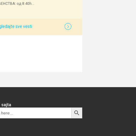
ЕНСТВА: од 8:40h...
ledajte sve vesti
 sajta
SEARCH BUTTON