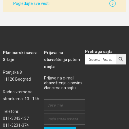
Pogledajte sve vesti
Pretraga sajta
Planinarski savez
Prijava na
SEARCH BUTT
Search
Srbije
obaveštenja putem
for:
mejla
Rtanjska 8
Prijava na e-mail
11120 Beograd
obaveštenja o novim
člancima na sajtu.
Radno vreme sa
strankama: 10 - 14h
Telefoni:
011-3343-137
011-3231-374