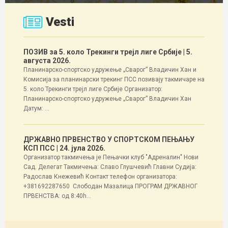
Vesti
ПОЗИВ за 5. коло Трекинги трејл лиге Србије
| 5.
августа 2026.
Планинарско-спортско удружење „Сварог” Владичин Хан и
Комисија за планинарски трекинг ПСС позивају такмичаре на
5. коло Трекинги трејл лиге Србије Организатор:
Планинарско-спортско удружење „Сварог” Владичин Хан
Датум: ...
ДРЖАВНО ПРВЕНСТВО У СПОРТСКОМ ПЕЊАЊУ
КСП ПСС
| 24. јула 2026.
Организатор такмичења је Пењачки клуб "Адреналин" Нови
Сад. Делегат Такмичења: Славо Глушчевић Главни Судија:
Радослав Кнежевић Контакт телефон организатора:
+381692287650 Слободан Мазалица ПРОГРАМ ДРЖАВНОГ
ПРВЕНСТВА: од 8:40h...