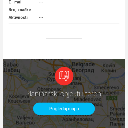
E - mail
---
Broj značke
---
Aktivnosti
---
Planinarski objekti i tereni
Pogledaj mapu