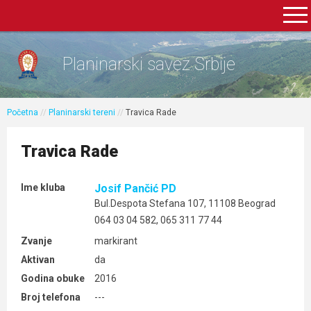
Planinarski savez Srbije
Početna
//
Planinarski tereni
//
Travica Rade
Travica Rade
Ime kluba
Josif Pančić PD
Bul.Despota Stefana 107, 11108 Beograd
064 03 04 582, 065 311 77 44
Zvanje
markirant
Aktivan
da
Godina obuke
2016
Broj telefona
---