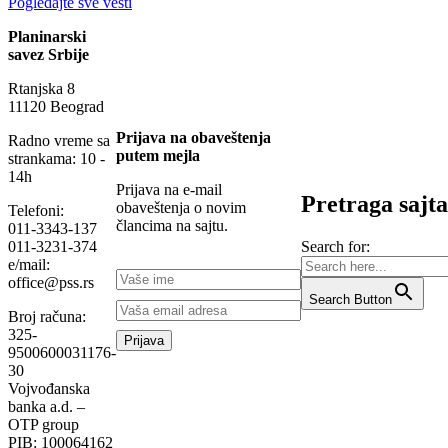
Pogledajte sve vesti
Planinarski
savez Srbije
Rtanjska 8
11120 Beograd
Prijava na obaveštenja
Radno vreme sa
putem mejla
strankama: 10 -
14h
Prijava na e-mail
Pretraga sajta
obaveštenja o novim
Telefoni:
člancima na sajtu.
011-3343-137
Search for:
011-3231-374
e/mail:
office@pss.rs
Search Button
Broj računa:
325-
9500600031176-
30
Vojvođanska
banka a.d. –
OTP group
PIB: 100064162