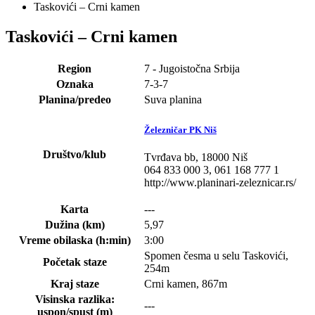
Taskovići – Crni kamen
Taskovići – Crni kamen
Region
7 - Jugoistočna Srbija
Oznaka
7-3-7
Planina/predeo
Suva planina
Železničar PK Niš
Društvo/klub
Tvrđava bb, 18000 Niš
064 833 000 3, 061 168 777 1
http://www.planinari-zeleznicar.rs/
Karta
---
Dužina (km)
5,97
Vreme obilaska (h:min)
3:00
Spomen česma u selu Taskovići,
Početak staze
254m
Kraj staze
Crni kamen, 867m
Visinska razlika:
---
uspon/spust (m)