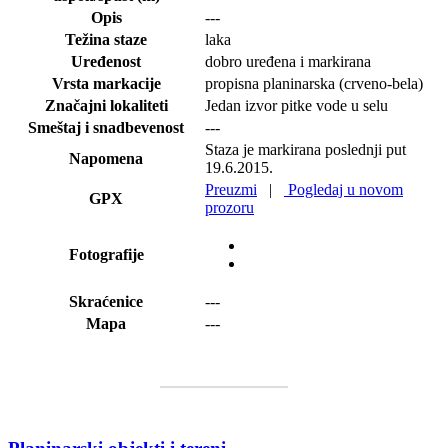
Opis
---
Težina staze
laka
Uređenost
dobro uređena i markirana
Vrsta markacije
propisna planinarska (crveno-bela)
Značajni lokaliteti
Jedan izvor pitke vode u selu
Smeštaj i snadbevenost
---
Staza je markirana poslednji put
Napomena
19.6.2015.
Preuzmi
|
Pogledaj u novom
GPX
prozoru
Fotografije
Skraćenice
---
Mapa
---