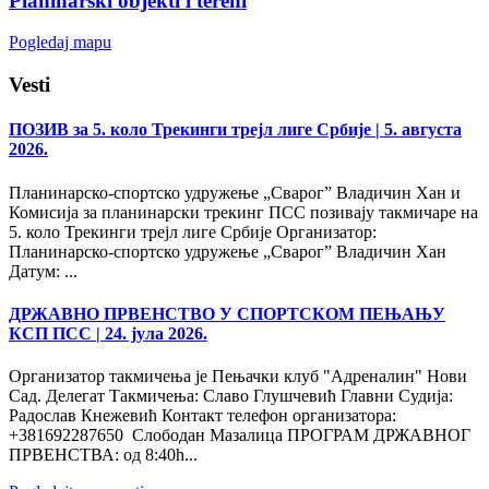
Planinarski objekti i tereni
Pogledaj mapu
Vesti
ПОЗИВ за 5. коло Трекинги трејл лиге Србије
| 5. августа
2026.
Планинарско-спортско удружење „Сварог” Владичин Хан и
Комисија за планинарски трекинг ПСС позивају такмичаре на
5. коло Трекинги трејл лиге Србије Организатор:
Планинарско-спортско удружење „Сварог” Владичин Хан
Датум: ...
ДРЖАВНО ПРВЕНСТВО У СПОРТСКОМ ПЕЊАЊУ
КСП ПСС
| 24. јула 2026.
Организатор такмичења је Пењачки клуб "Адреналин" Нови
Сад. Делегат Такмичења: Славо Глушчевић Главни Судија:
Радослав Кнежевић Контакт телефон организатора:
+381692287650 Слободан Мазалица ПРОГРАМ ДРЖАВНОГ
ПРВЕНСТВА: од 8:40h...