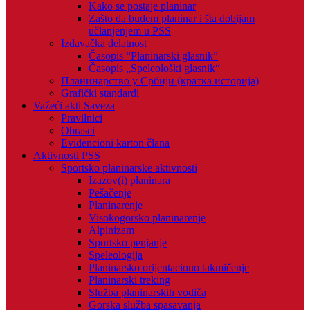
Kako se postaje planinar
Zašto da budem planinar i šta dobijam
učlanjenjem u PSS
Izdavačka delatnost
Časopis “Planinarski glasnik”
Časopis „Speleološki glasnik“
Планинарство у Србији (кратка историја)
Grafički standardi
Važeći akti Saveza
Pravilnici
Obrasci
Evidencioni karton člana
Aktivnosti PSS
Sportsko planinarske aktivnosti
Izazov(i) planinara
Pešačenje
Planinarenje
Visokogorsko planinarenje
Alpinizam
Sportsko penjanje
Speleologija
Planinarsko orijentaciono takmičenje
Planinarski treking
Služba planinarskih vodiča
Gorska služba spasavanja