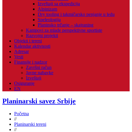
Izveštaji sa ekspedicija
Alpinizam
Dry tooling i takmičarsko penjanje u ledu
Speleologija
Planinsko trčanje – skajraning
Kampovi za mlade perspektivne sportiste
Razvojni projekti
Objekti i tereni
Kalendar aktivnosti
Adresar
Vesti
Finansije i nadzor
Završni račun
Javne nabavke
Izveštaji
Osiguranje
EN
Planinarski savez Srbije
Početna
//
Planinarski tereni
//