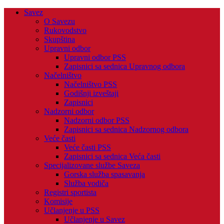
Savez
O Savezu
Rukovodstvo
Skupština
Upravni odbor
Upravni odbor PSS
Zapisnici sa sednica Upravnog odbora
Načelništvo
Načelništvo PSS
Godišnji izveštaji
Zapisnici
Nadzorni odbor
Nadzorni odbor PSS
Zapisnici sa sednica Nadzornog odbora
Veće časti
Veće časti PSS
Zapisnici sa sednica Veća časti
Specijalizovane službe Saveza
Gorska služba spasavanja
Služba vodiča
Registri sportista
Komisije
Učlanjenje u PSS
Učlanjenje u Savez