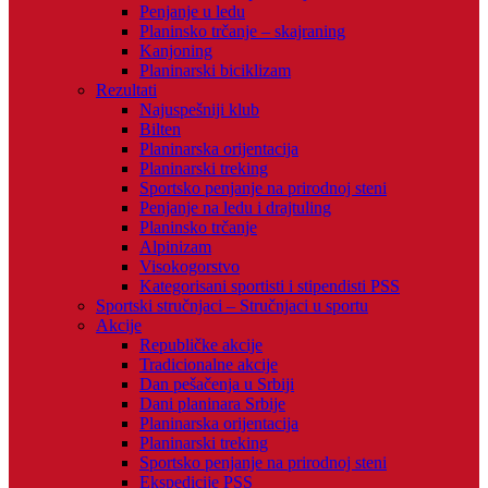
Penjanje u ledu
Planinsko trčanje – skajraning
Kanjoning
Planinarski biciklizam
Rezultati
Najuspešniji klub
Bilten
Planinarska orijentacija
Planinarski treking
Sportsko penjanje na prirodnoj steni
Penjanje na ledu i drajtuling
Planinsko trčanje
Alpinizam
Visokogorstvo
Kategorisani sportisti i stipendisti PSS
Sportski stručnjaci – Stručnjaci u sportu
Akcije
Republičke akcije
Tradicionalne akcije
Dan pešačenja u Srbiji
Dani planinara Srbije
Planinarska orijentacija
Planinarski treking
Sportsko penjanje na prirodnoj steni
Ekspedicije PSS