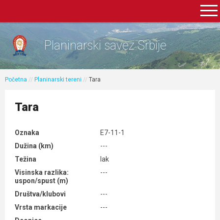
Planinarski savez Srbije
Početna
//
Planinarski tereni
//
Tara
Tara
Oznaka
E7-11-1
Dužina (km)
---
Težina
lak
Visinska razlika:
---
uspon/spust (m)
Društva/klubovi
---
Vrsta markacije
---