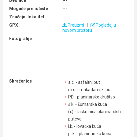
Deonice
---
Moguće prenoćište
---
Značajni lokaliteti
---
GPX
Preuzmi
|
Pogledaj u
novom prozoru
Fotografije
Skraćenice
a.c. - asfaltni put
m.c. - makadamski put
PD - planinarsko društvo
š.k. - šumarska kuća
(x) - raskrsnica planinarskih
puteva
l.k. - lovačka kuća
pl.k. - planinarska kuća