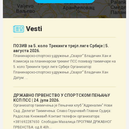
Vesti
ПОЗИВ за 5. коло Трекинги трејл лиге Србије
| 5.
августа 2026.
Планинарско-спортско удружење „Сварог” Владичин Хан и
Комисија за планинарски трекинг ПСС позивају такмичаре на
5. коло Трекинги трејл лиге Србије Организатор:
Планинарско-спортско удружење „Сварог” Владичин Хан
Датум: ...
ДРЖАВНО ПРВЕНСТВО У СПОРТСКОМ ПЕЊАЊУ
КСП ПСС
| 24. јула 2026.
Организатор такмичења је Пењачки клуб "Адреналин" Нови
Сад. Делегат Такмичења: Славо Глушчевић Главни Судија:
Радослав Кнежевић Контакт телефон организатора:
+381692287650 Слободан Мазалица ПРОГРАМ ДРЖАВНОГ
ПРВЕНСТВА: од 8:40h...