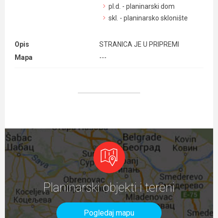
pl.d. - planinarski dom
skl. - planinarsko sklonište
Opis
STRANICA JE U PRIPREMI
Mapa
---
Planinarski objekti i tereni
Pogledaj mapu