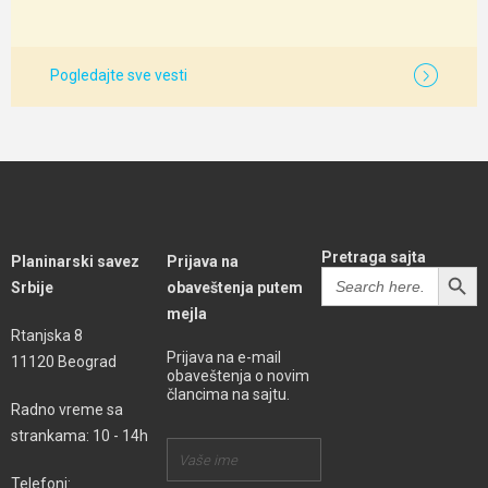
Pogledajte sve vesti
Pretraga sajta
Planinarski savez
Prijava na
SEARCH BUTT
Search
Srbije
obaveštenja putem
for:
mejla
Rtanjska 8
Prijava na e-mail
11120 Beograd
obaveštenja o novim
člancima na sajtu.
Radno vreme sa
strankama: 10 - 14h
Telefoni: