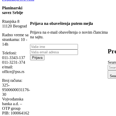
Planinarski
savez Srbije
Rtanjska 8
Prijava na obaveštenja putem mejla
11120 Beograd
Prijava na e-mail obaveštenja o novim člancima
Radno vreme sa
na sajtu.
strankama: 10 -
14h
Pre
Telefoni:
011-3343-137
Searc
011-3231-374
e/mail:
office@pss.rs
Sea
Broj računa:
325-
9500600031176-
30
Vojvođanska
banka a.d. –
OTP group
PIB: 100064162