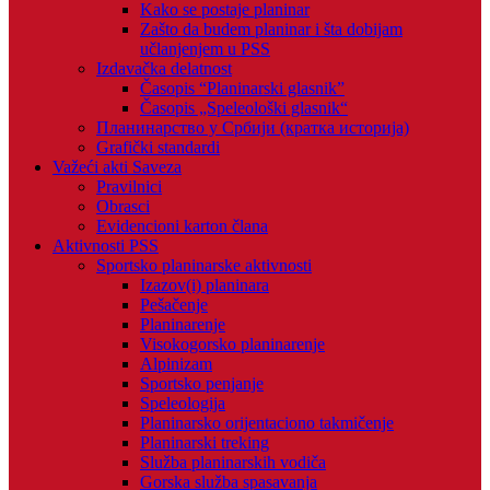
Kako se postaje planinar
Zašto da budem planinar i šta dobijam
učlanjenjem u PSS
Izdavačka delatnost
Časopis “Planinarski glasnik”
Časopis „Speleološki glasnik“
Планинарство у Србији (кратка историја)
Grafički standardi
Važeći akti Saveza
Pravilnici
Obrasci
Evidencioni karton člana
Aktivnosti PSS
Sportsko planinarske aktivnosti
Izazov(i) planinara
Pešačenje
Planinarenje
Visokogorsko planinarenje
Alpinizam
Sportsko penjanje
Speleologija
Planinarsko orijentaciono takmičenje
Planinarski treking
Služba planinarskih vodiča
Gorska služba spasavanja