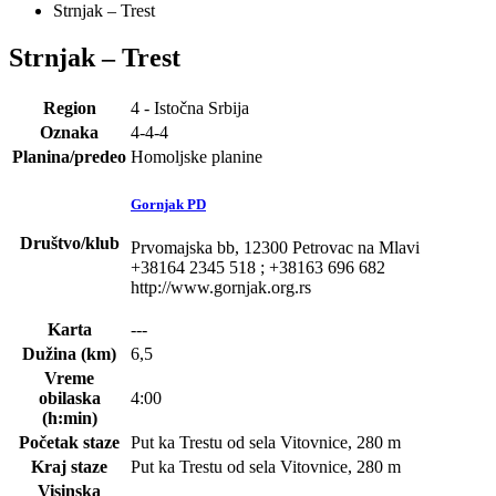
Strnjak – Trest
Strnjak – Trest
Region
4 - Istočna Srbija
Oznaka
4-4-4
Planina/predeo
Homoljske planine
Gornjak PD
Društvo/klub
Prvomajska bb, 12300 Petrovac na Mlavi
+38164 2345 518 ; +38163 696 682
http://www.gornjak.org.rs
Karta
---
Dužina (km)
6,5
Vreme
obilaska
4:00
(h:min)
Početak staze
Put ka Trestu od sela Vitovnice, 280 m
Kraj staze
Put ka Trestu od sela Vitovnice, 280 m
Visinska