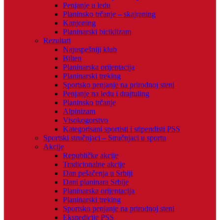
Penjanje u ledu
Planinsko trčanje – skajraning
Kanjoning
Planinarski biciklizam
Rezultati
Najuspešniji klub
Bilten
Planinarska orijentacija
Planinarski treking
Sportsko penjanje na prirodnoj steni
Penjanje na ledu i drajtuling
Planinsko trčanje
Alpinizam
Visokogorstvo
Kategorisani sportisti i stipendisti PSS
Sportski stručnjaci – Stručnjaci u sportu
Akcije
Republičke akcije
Tradicionalne akcije
Dan pešačenja u Srbiji
Dani planinara Srbije
Planinarska orijentacija
Planinarski treking
Sportsko penjanje na prirodnoj steni
Ekspedicije PSS