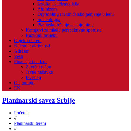
Izveštaji sa ekspedicija
Alpinizam
Dry tooling i takmičarsko penjanje u ledu
Speleologija
Planinsko trčanje – skajraning
Kampovi za mlade perspektivne sportiste
Razvojni projekti
Objekti i tereni
Kalendar aktivnosti
Adresar
Vesti
Finansije i nadzor
Završni račun
Javne nabavke
Izveštaji
Osiguranje
EN
Planinarski savez Srbije
Početna
//
Planinarski tereni
//