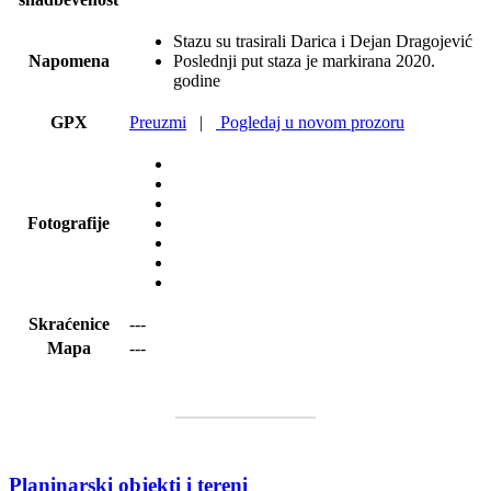
Stazu su trasirali Darica i Dejan Dragojević
Napomena
Poslednji put staza je markirana 2020.
godine
GPX
Preuzmi
|
Pogledaj u novom prozoru
Fotografije
Skraćenice
---
Mapa
---
Planinarski objekti i tereni