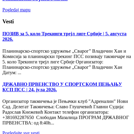
Pogledaj mapu
Vesti
ПОЗИВ за 5. коло Трекинги трејл лиге Србије
| 5. августа
2026.
Планинарско-спортско удружење „Сварог” Владичин Хан и
Комисија за планинарски трекинг ПСС позивају такмичаре на
5. коло Трекинги трејл лиге Србије Организатор:
Планинарско-спортско удружење „Сварог” Владичин Хан
Датум: ...
ДРЖАВНО ПРВЕНСТВО У СПОРТСКОМ ПЕЊАЊУ
КСП ПСС
| 24. јула 2026.
Организатор такмичења је Пењачки клуб "Адреналин" Нови
Сад. Делегат Такмичења: Славо Глушчевић Главни Судија:
Радослав Кнежевић Контакт телефон организатора:
+381692287650 Слободан Мазалица ПРОГРАМ ДРЖАВНОГ
ПРВЕНСТВА: од 8:40h...
Pogledajte sve vesti