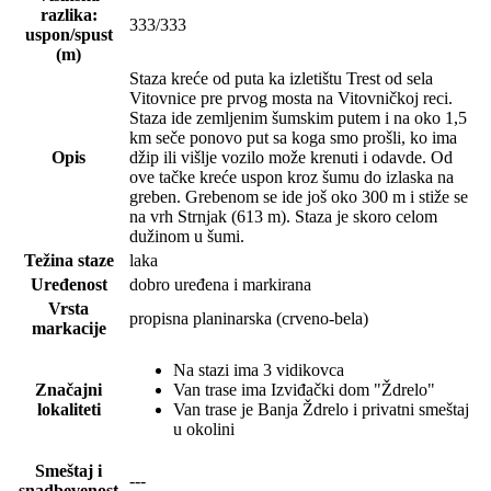
razlika:
333/333
uspon/spust
(m)
Staza kreće od puta ka izletištu Trest od sela
Vitovnice pre prvog mosta na Vitovničkoj reci.
Staza ide zemljenim šumskim putem i na oko 1,5
km seče ponovo put sa koga smo prošli, ko ima
Opis
džip ili višlje vozilo može krenuti i odavde. Od
ove tačke kreće uspon kroz šumu do izlaska na
greben. Grebenom se ide još oko 300 m i stiže se
na vrh Strnjak (613 m). Staza je skoro celom
dužinom u šumi.
Težina staze
laka
Uređenost
dobro uređena i markirana
Vrsta
propisna planinarska (crveno-bela)
markacije
Na stazi ima 3 vidikovca
Značajni
Van trase ima Izviđački dom "Ždrelo"
lokaliteti
Van trase je Banja Ždrelo i privatni smeštaj
u okolini
Smeštaj i
---
snadbevenost