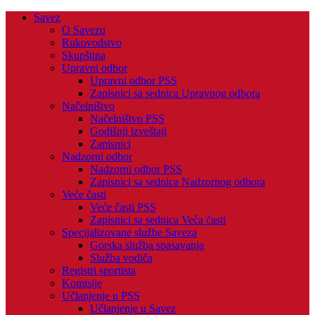
Savez
O Savezu
Rukovodstvo
Skupština
Upravni odbor
Upravni odbor PSS
Zapisnici sa sednica Upravnog odbora
Načelništvo
Načelništvo PSS
Godišnji izveštaji
Zapisnici
Nadzorni odbor
Nadzorni odbor PSS
Zapisnici sa sednica Nadzornog odbora
Veće časti
Veće časti PSS
Zapisnici sa sednica Veća časti
Specijalizovane službe Saveza
Gorska služba spasavanja
Služba vodiča
Registri sportista
Komisije
Učlanjenje u PSS
Učlanjenje u Savez