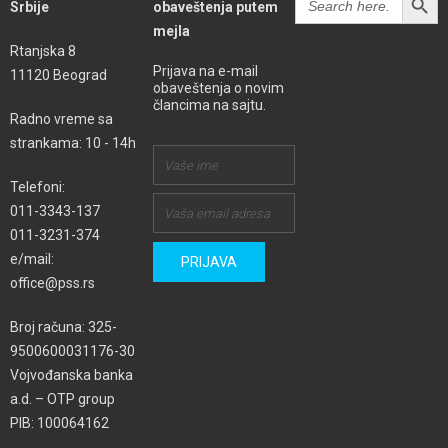
Srbije
obaveštenja putem
for:
mejla
Rtanjska 8
Prijava na e-mail
11120 Beograd
obaveštenja o novim
člancima na sajtu.
Radno vreme sa
strankama: 10 - 14h
Telefoni:
011-3343-137
011-3231-374
e/mail:
office@pss.rs
Broj računa: 325-
9500600031176-30
Vojvođanska banka
a.d. – OTP group
PIB: 100064162