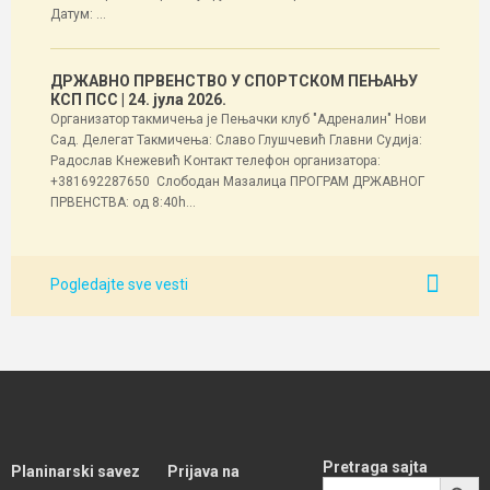
Датум: ...
ДРЖАВНО ПРВЕНСТВО У СПОРТСКОМ ПЕЊАЊУ
КСП ПСС
| 24. јула 2026.
Организатор такмичења је Пењачки клуб "Адреналин" Нови
Сад. Делегат Такмичења: Славо Глушчевић Главни Судија:
Радослав Кнежевић Контакт телефон организатора:
+381692287650 Слободан Мазалица ПРОГРАМ ДРЖАВНОГ
ПРВЕНСТВА: од 8:40h...
Pogledajte sve vesti
Pretraga sajta
Planinarski savez
Prijava na
SEARCH BUTT
Search