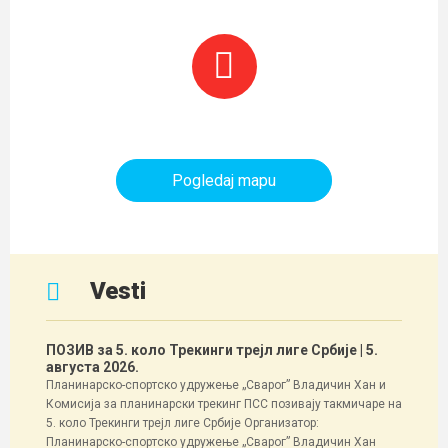
Planinarski objekti i tereni
Pogledaj mapu
Vesti
ПОЗИВ за 5. коло Трекинги трејл лиге Србије
| 5.
августа 2026.
Планинарско-спортско удружење „Сварог” Владичин Хан и
Комисија за планинарски трекинг ПСС позивају такмичаре на
5. коло Трекинги трејл лиге Србије Организатор:
Планинарско-спортско удружење „Сварог” Владичин Хан