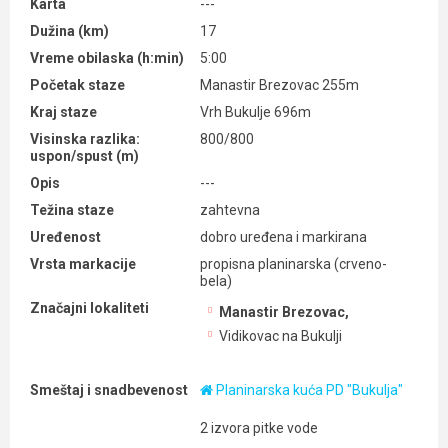
Karta
---
Dužina (km)
17
Vreme obilaska (h:min)
5:00
Početak staze
Manastir Brezovac 255m
Kraj staze
Vrh Bukulje 696m
Visinska razlika:
800/800
uspon/spust (m)
Opis
---
Težina staze
zahtevna
Uređenost
dobro uređena i markirana
Vrsta markacije
propisna planinarska (crveno-
bela)
Značajni lokaliteti
Manastir Brezovac,
Vidikovac na Bukulji
Smeštaj i snadbevenost
Planinarska kuća PD "Bukulja"
2 izvora pitke vode