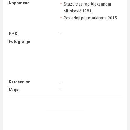
Napomena
Stazu trasirao Aleksandar
Milinković 1981.
Poslednji put markirana 2015.
GPX
---
Fotografije
Skraćenice
---
Mapa
---