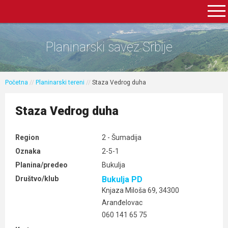
Planinarski savez Srbije
Početna
//
Planinarski tereni
//
Staza Vedrog duha
Staza Vedrog duha
Region
2 - Šumadija
Oznaka
2-5-1
Planina/predeo
Bukulja
Društvo/klub
Bukulja PD
Knjaza Miloša 69, 34300
Aranđelovac
060 141 65 75