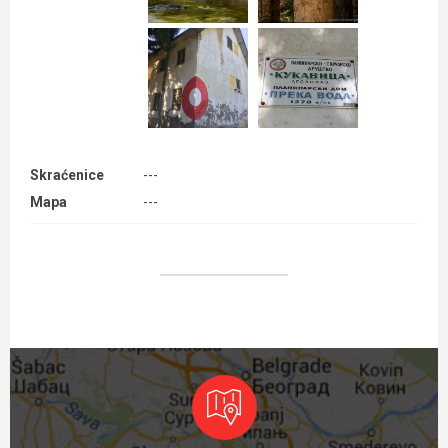
Skraćenice
---
Mapa
---