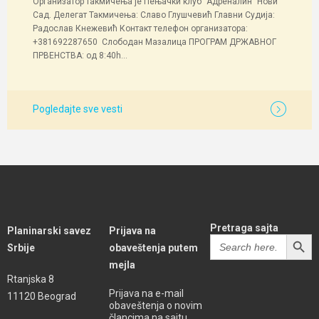
Организатор такмичења је Пењачки клуб "Адреналин" Нови
Сад. Делегат Такмичења: Славо Глушчевић Главни Судија:
Радослав Кнежевић Контакт телефон организатора:
+381692287650 Слободан Мазалица ПРОГРАМ ДРЖАВНОГ
ПРВЕНСТВА: од 8:40h...
Pogledajte sve vesti
Pretraga sajta
Planinarski savez
Prijava na
SEARCH BUTT
Search
Srbije
obaveštenja putem
for:
mejla
Rtanjska 8
Prijava na e-mail
11120 Beograd
obaveštenja o novim
člancima na sajtu.