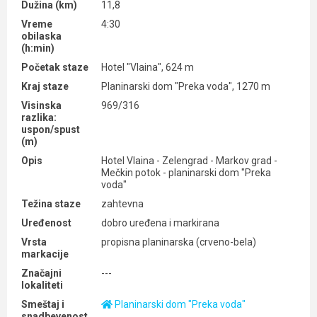
Dužina (km)
11,8
Vreme
4:30
obilaska
(h:min)
Početak staze
Hotel "Vlaina", 624 m
Kraj staze
Planinarski dom "Preka voda", 1270 m
Visinska
969/316
razlika:
uspon/spust
(m)
Opis
Hotel Vlaina - Zelengrad - Markov grad -
Mečkin potok - planinarski dom "Preka
voda"
Težina staze
zahtevna
Uređenost
dobro uređena i markirana
Vrsta
propisna planinarska (crveno-bela)
markacije
Značajni
---
lokaliteti
Smeštaj i
Planinarski dom "Preka voda"
snadbevenost