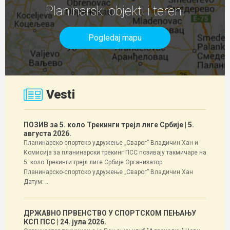
Planinarski objekti i tereni
Pogledaj mapu
Vesti
ПОЗИВ за 5. коло Трекинги трејл лиге Србије
| 5.
августа 2026.
Планинарско-спортско удружење „Сварог” Владичин Хан и
Комисија за планинарски трекинг ПСС позивају такмичаре на
5. коло Трекинги трејл лиге Србије Организатор:
Планинарско-спортско удружење „Сварог” Владичин Хан
Датум: ...
ДРЖАВНО ПРВЕНСТВО У СПОРТСКОМ ПЕЊАЊУ
КСП ПСС
| 24. јула 2026.