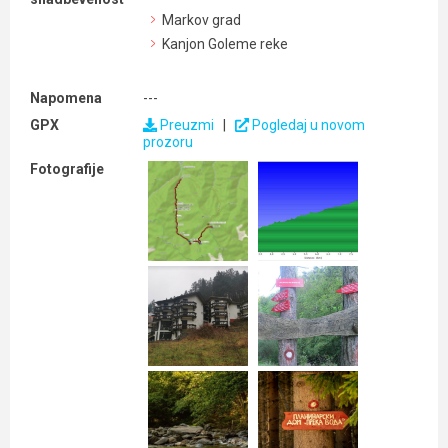
Markov grad
Kanjon Goleme reke
Napomena
---
GPX
Preuzmi
|
Pogledaj u novom
prozoru
Fotografije