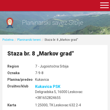
Planinarski savez Srbije
Početna
//
Planinarski tereni
//
Staza br. 8 „Markov grad“
Staza br. 8 „Markov grad“
Region
7 - Jugoistočna Srbija
Oznaka
7-9-8
Planina/predeo
Kukavica
Društvo/klub
Kukavica PSK
Deligradska 5, 16000 Leskovac
+381652824655
Karta
1:25000, TK Leskovac 632 2-4