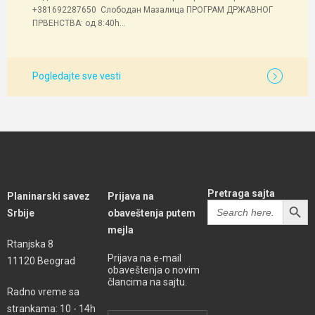
+381692287650 Слободан Мазалица ПРОГРАМ ДРЖАВНОГ
ПРВЕНСТВА: од 8:40h...
Pogledajte sve vesti
Pretraga sajta
Planinarski savez
Prijava na
SEARCH BUTT
Search
Srbije
obaveštenja putem
for:
mejla
Rtanjska 8
Prijava na e-mail
11120 Beograd
obaveštenja o novim
člancima na sajtu.
Radno vreme sa
strankama: 10 - 14h