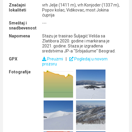
Značajni
vrh Jelje (1411 m), vrh Konjoder (1337 m),
lokaliteti
Popov kolac, Vidikovac, most Jokina
ćuprija
Smeštaj i
---
snadbevenost
Napomena
Stazu je trasirao Šuljagić Veliša sa
Zlatibora 2020. godine i markirana je
2021. godine. Staza je izgrađena
sredstvima JP-a "Srbijašume" Beograd.
GPX
Preuzmi
|
Pogledaj u novom
prozoru
Fotografije