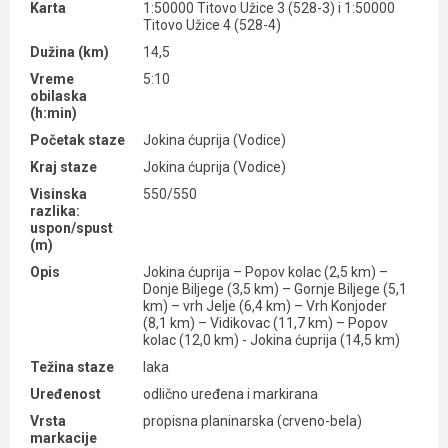
Karta
1:50000 Titovo Užice 3 (528-3) i 1:50000
Titovo Užice 4 (528-4)
Dužina (km)
14,5
Vreme
5:10
obilaska
(h:min)
Početak staze
Jokina ćuprija (Vodice)
Kraj staze
Jokina ćuprija (Vodice)
Visinska
550/550
razlika:
uspon/spust
(m)
Opis
Jokina ćuprija – Popov kolac (2,5 km) –
Donje Biljege (3,5 km) – Gornje Biljege (5,1
km) – vrh Jelje (6,4 km) – Vrh Konjoder
(8,1 km) – Vidikovac (11,7 km) – Popov
kolac (12,0 km) - Jokina ćuprija (14,5 km)
Težina staze
laka
Uređenost
odlično uređena i markirana
Vrsta
propisna planinarska (crveno-bela)
markacije