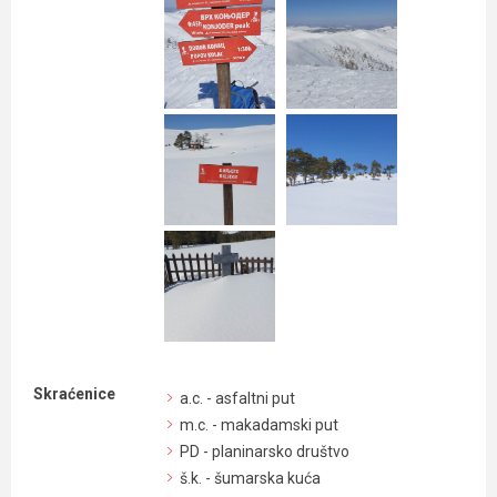
Skraćenice
a.c. - asfaltni put
m.c. - makadamski put
PD - planinarsko društvo
š.k. - šumarska kuća