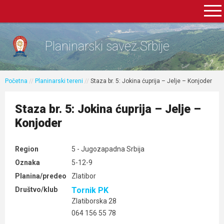
Planinarski savez Srbije
Početna
//
Planinarski tereni
//
Staza br. 5: Jokina ćuprija – Jelje – Konjoder
Staza br. 5: Jokina ćuprija – Jelje –
Konjoder
Region
5 - Jugozapadna Srbija
Oznaka
5-12-9
Planina/predeo
Zlatibor
Društvo/klub
Tornik PK
Zlatiborska 28
064 156 55 78