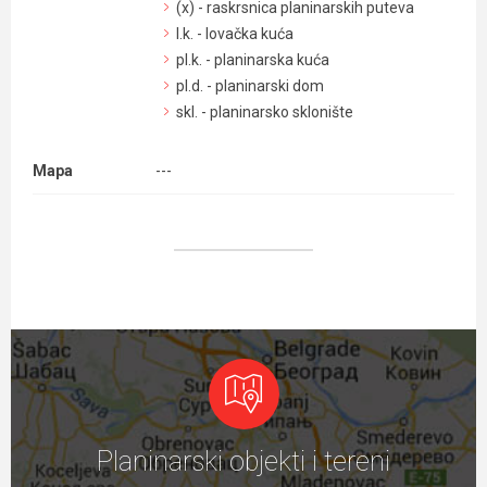
(x) - raskrsnica planinarskih puteva
l.k. - lovačka kuća
pl.k. - planinarska kuća
pl.d. - planinarski dom
skl. - planinarsko sklonište
Mapa
---
Planinarski objekti i tereni