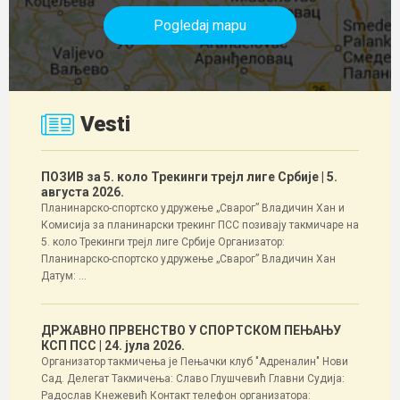
Pogledaj mapu
Vesti
ПОЗИВ за 5. коло Трекинги трејл лиге Србије
| 5.
августа 2026.
Планинарско-спортско удружење „Сварог” Владичин Хан и
Комисија за планинарски трекинг ПСС позивају такмичаре на
5. коло Трекинги трејл лиге Србије Организатор:
Планинарско-спортско удружење „Сварог” Владичин Хан
Датум: ...
ДРЖАВНО ПРВЕНСТВО У СПОРТСКОМ ПЕЊАЊУ
КСП ПСС
| 24. јула 2026.
Организатор такмичења је Пењачки клуб "Адреналин" Нови
Сад. Делегат Такмичења: Славо Глушчевић Главни Судија:
Радослав Кнежевић Контакт телефон организатора: