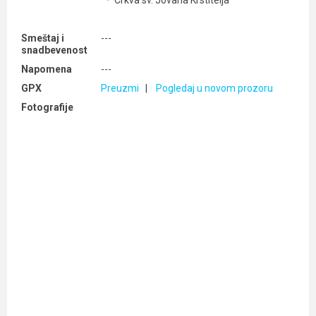
Crkva sv. Jovana Krstitelja
Smeštaj i
---
snadbevenost
Napomena
---
GPX
Preuzmi
|
Pogledaj u novom prozoru
Fotografije