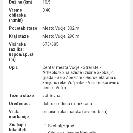
Dužina (km)
10,5
Vreme
3:40
obilaska
(h:min)
Početak staze
Mesto Vučje, 302 m
Kraj staze
Mesto Vučje, 290 m
Visinska
673/685
razlika:
uspon/spust
(m)
Opis
Centar mesta Vučje - Strelište -
Arheološko nalazište i zidine Skobaljić
grada - Selo Zbežište - Hidroelektrana u
kanjonu reke Vučjanke - Vila Teokarević u
centru Vučja
Težina staze
zahtevna
Uređenost
dobro uređena i markirana
Vrsta
propisna planinarska (crveno-bela)
markacije
Značajni
Skobaljić grad
lokaliteti