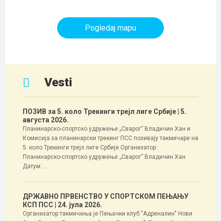
Planinarski objekti i tereni
Pogledaj mapu
Vesti
ПОЗИВ за 5. коло Трекинги трејл лиге Србије
| 5.
августа 2026.
Планинарско-спортско удружење „Сварог” Владичин Хан и
Комисија за планинарски трекинг ПСС позивају такмичаре на
5. коло Трекинги трејл лиге Србије Организатор:
Планинарско-спортско удружење „Сварог” Владичин Хан
Датум: ...
ДРЖАВНО ПРВЕНСТВО У СПОРТСКОМ ПЕЊАЊУ
КСП ПСС
| 24. јула 2026.
Организатор такмичења је Пењачки клуб "Адреналин" Нови