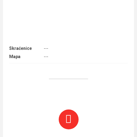
Skraćenice
---
Mapa
---