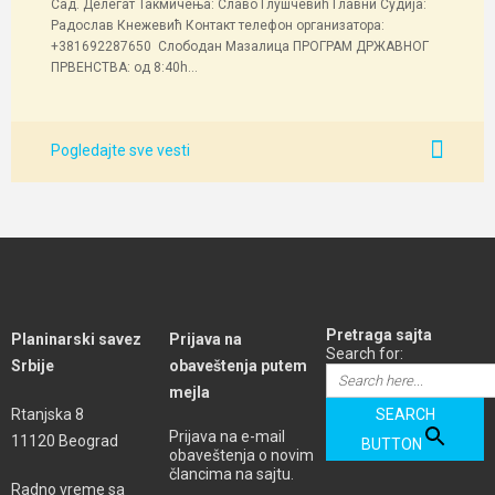
Сад. Делегат Такмичења: Славо Глушчевић Главни Судија:
Радослав Кнежевић Контакт телефон организатора:
+381692287650 Слободан Мазалица ПРОГРАМ ДРЖАВНОГ
ПРВЕНСТВА: од 8:40h...
Pogledajte sve vesti
Pretraga sajta
Planinarski savez
Prijava na
Search for:
Srbije
obaveštenja putem
mejla
Rtanjska 8
SEARCH
Prijava na e-mail
11120 Beograd
BUTTON
obaveštenja o novim
člancima na sajtu.
Radno vreme sa