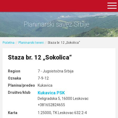
Planinarski savez Srbije
Početna
//
Planinarski tereni
//
Staza br. 12 „Sokolica“
Staza br. 12 „Sokolica“
Region
7 - Jugoistočna Srbija
Oznaka
7-9-12
Planina/predeo
Kukavica
Društvo/klub
Kukavica PSK
Deligradska 5, 16000 Leskovac
+381652824655
Karta
1:25000, TK Leskovac 632 2-4