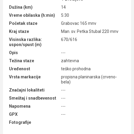
Dužina (km)
14
Vreme obilaska (h:min)
5:30
Početak staze
Grabovac 165 mnv
Kraj staze
Man. sv. Petka Stubal 220 mnv
Visinska razlika:
670/616
uspon/spust (m)
Opis
---
Težina staze
zahtevna
Uređenost
teško prohodna
Vrsta markacije
propisna planinarska (crveno-
bela)
Značajni lokaliteti
---
Smeštaj i snadbevenost
---
Napomena
---
GPX
---
Fotografije