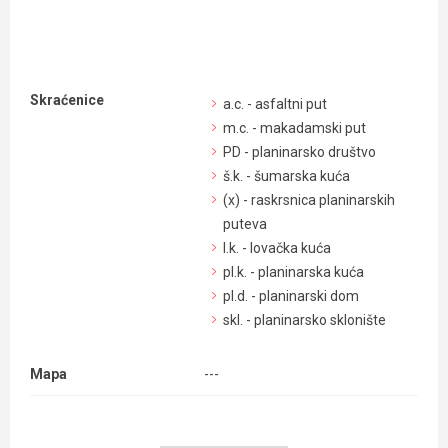
Skraćenice
a.c. - asfaltni put
m.c. - makadamski put
PD - planinarsko društvo
š.k. - šumarska kuća
(x) - raskrsnica planinarskih
puteva
l.k. - lovačka kuća
pl.k. - planinarska kuća
pl.d. - planinarski dom
skl. - planinarsko sklonište
Mapa
---