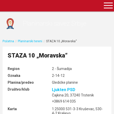
Planinarski savez Srbije
Početna
//
Planinarski tereni
//
STAZA 10 „Moravska“
STAZA 10 „Moravska“
Region
2 - Šumadija
Oznaka
2-14-12
Planina/predeo
Gledićke planine
Društvo/klub
Ljukten PSD
Čajkina 20, 37240 Trstenik
+3869 614 035
Karta
1:25000 531-3-3 Kruševac, 530-
4-2 Kraljevo