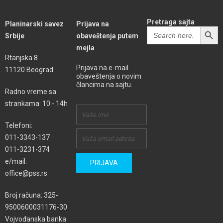
Pretraga sajta
Planinarski savez
Prijava na
SEARCH BUTT
Search
Srbije
obaveštenja putem
for:
mejla
Rtanjska 8
Prijava na e-mail
11120 Beograd
obaveštenja o novim
člancima na sajtu.
Radno vreme sa
strankama: 10 - 14h
Telefoni:
011-3343-137
011-3231-374
e/mail:
office@pss.rs
Broj računa: 325-
9500600031176-30
Vojvođanska banka