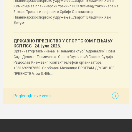
Планинарско-спортско удружење „Сварог” Владичин Хан и
Комисија за планинарски трекинг ПСС позивају такмичаре на
5. коло Трекинги трејл лиге Србије Организатор:
Планинарско-спортско удружење „Сварог” Владичин Хан
Датум: ...
ДРЖАВНО ПРВЕНСТВО У СПОРТСКОМ ПЕЊАЊУ
КСП ПСС
| 24. јула 2026.
Организатор такмичења је Пењачки клуб "Адреналин" Нови
Сад. Делегат Такмичења: Славо Глушчевић Главни Судија:
Радослав Кнежевић Контакт телефон организатора:
+381692287650 Слободан Мазалица ПРОГРАМ ДРЖАВНОГ
ПРВЕНСТВА: од 8:40h...
Pogledajte sve vesti