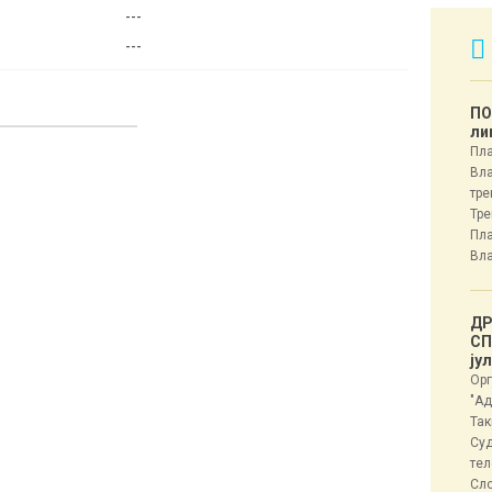
---
---
ПО
ли
Пла
Вла
тре
Тре
Пла
Вла
ДР
СП
ју
Орг
"Ад
Так
Суд
тел
Сл