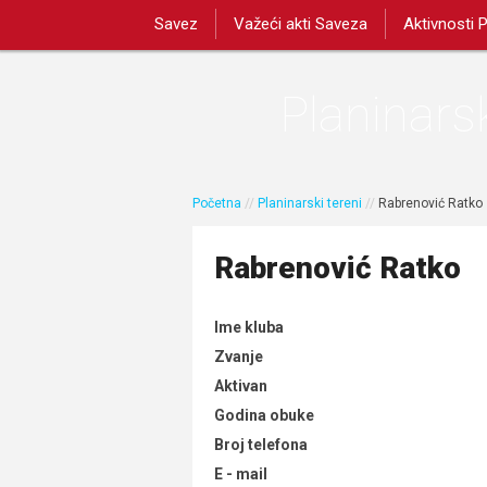
Savez
Važeći akti Saveza
Aktivnosti 
Planinarsk
Početna
//
Planinarski tereni
//
Rabrenović Ratko
Rabrenović Ratko
Ime kluba
Zvanje
Aktivan
Godina obuke
Broj telefona
E - mail