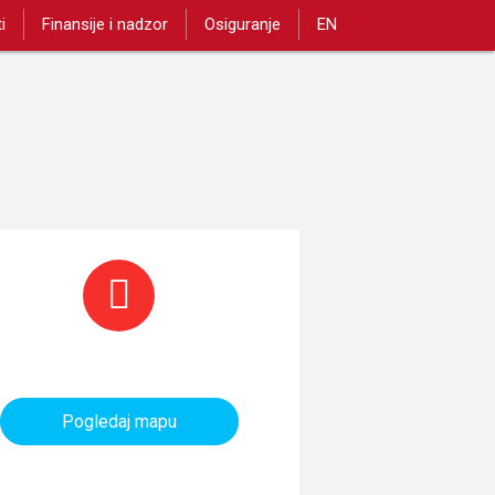
i
Finansije i nadzor
Osiguranje
EN
aninarski objekti i tereni
Pogledaj mapu