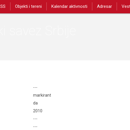
PSS
Objekti i tereni
Kalendar aktivnosti
Adresar
Vest
i savez Srbije
---
Pl
markirant
da
2010
---
---