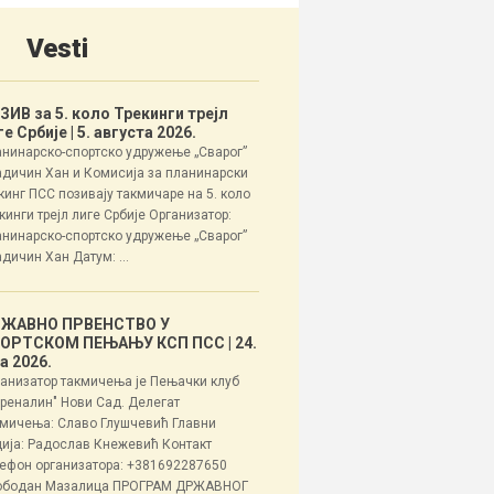
Vesti
ЗИВ за 5. коло Трекинги трејл
ге Србије
| 5. августа 2026.
нинарско-спортско удружење „Сварог”
дичин Хан и Комисија за планинарски
кинг ПСС позивају такмичаре на 5. коло
кинги трејл лиге Србије Организатор:
нинарско-спортско удружење „Сварог”
дичин Хан Датум: ...
ЖАВНО ПРВЕНСТВО У
ОРТСКОМ ПЕЊАЊУ КСП ПСС
| 24.
ла 2026.
анизатор такмичења је Пењачки клуб
реналин" Нови Сад. Делегат
мичења: Славо Глушчевић Главни
ија: Радослав Кнежевић Контакт
ефон организатора: +381692287650
ободан Мазалица ПРОГРАМ ДРЖАВНОГ