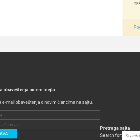
ПРВ
Pog
na obaveštenja putem mejla
a e-mail obaveštenja o novim člancima na sajtu.
Pretraga sajta
Search for: