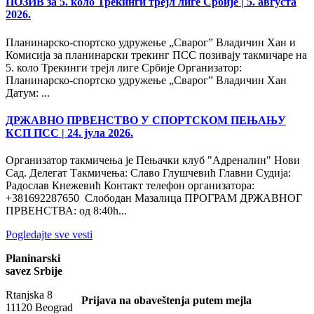
ПОЗИВ за 5. коло Трекинги трејл лиге Србије
| 5. августа
2026.
Планинарско-спортско удружење „Сварог” Владичин Хан и
Комисија за планинарски трекинг ПСС позивају такмичаре на
5. коло Трекинги трејл лиге Србије Организатор:
Планинарско-спортско удружење „Сварог” Владичин Хан
Датум: ...
ДРЖАВНО ПРВЕНСТВО У СПОРТСКОМ ПЕЊАЊУ
КСП ПСС
| 24. јула 2026.
Организатор такмичења је Пењачки клуб "Адреналин" Нови
Сад. Делегат Такмичења: Славо Глушчевић Главни Судија:
Радослав Кнежевић Контакт телефон организатора:
+381692287650 Слободан Мазалица ПРОГРАМ ДРЖАВНОГ
ПРВЕНСТВА: од 8:40h...
Pogledajte sve vesti
Planinarski
savez Srbije
Rtanjska 8
Prijava na obaveštenja putem mejla
11120 Beograd