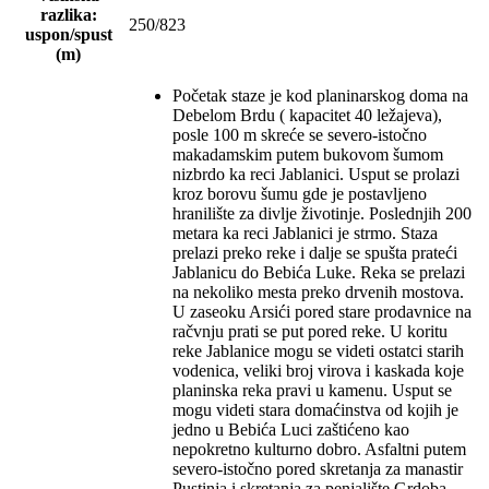
razlika:
250/823
uspon/spust
(m)
Početak staze je kod planinarskog doma na
Debelom Brdu ( kapacitet 40 ležajeva),
posle 100 m skreće se severo-istočno
makadamskim putem bukovom šumom
nizbrdo ka reci Jablanici. Usput se prolazi
kroz borovu šumu gde je postavljeno
hranilište za divlje životinje. Poslednjih 200
metara ka reci Jablanici je strmo. Staza
prelazi preko reke i dalje se spušta prateći
Jablanicu do Bebića Luke. Reka se prelazi
na nekoliko mesta preko drvenih mostova.
U zaseoku Arsići pored stare prodavnice na
račvnju prati se put pored reke. U koritu
reke Jablanice mogu se videti ostatci starih
vodenica, veliki broj virova i kaskada koje
planinska reka pravi u kamenu. Usput se
mogu videti stara domaćinstva od kojih je
jedno u Bebića Luci zaštićeno kao
nepokretno kulturno dobro. Asfaltni putem
severo-istočno pored skretanja za manastir
Pustinja i skretanja za penjalište Grdoba