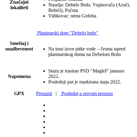
Značajni
Naselja: Debelo Brdo, Vujinovača (Arsići,
lokaliteti
Bebići), Poćuta
Vidikovac: stena Grdoba
Planinarski dom "Debelo brdo"
Smeštaj i
snadbevenost
Na trasi izvor pitke vode – česma ispred
planinarskog doma na Debelom Brdu
Stazu je trasirao PSD "Magleš" januara
Napomena
2022.
Poslednji put je markirana maja 2022.
GPX
Preuzmi
|
Pogledaj u novom prozoru