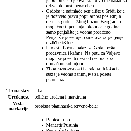
je po tome što je ovaj kraj u vreme nastanka
crkve bio pust, nenaseljen.
Grdoba je najmlađe penjalište u Srbiji koje
je doživelo pravu popularnost poslednjih
desetak godina. Zbog blizine Beogradu i
mogućnosti penjanja tokom cele godine
samo penjalište je veoma posećeno.
Penjalište poseduje 5 smerova za penjanje
različite težine.
U mestu Poćuta nalazi se škola, pošta,
prodavnica i kafana. Na putu za Valjevo
mogu se posetiti neki od restorana sa
domaćom kuhinjom.
Zbog raznovrsnosti i atraktivnih lokacija
staza je veoma zanimljiva za posete
planinara.
Težina staze
laka
Uređenost
odlično uređena i markirana
Vrsta
propisna planinarska (crveno-bela)
markacije
Bebića Luka
Manastir Pustinja
Penjalište Grdoba