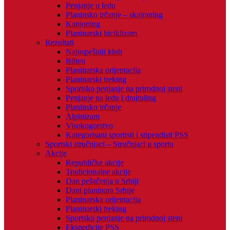
Penjanje u ledu
Planinsko trčanje – skajraning
Kanjoning
Planinarski biciklizam
Rezultati
Najuspešniji klub
Bilten
Planinarska orijentacija
Planinarski treking
Sportsko penjanje na prirodnoj steni
Penjanje na ledu i drajtuling
Planinsko trčanje
Alpinizam
Visokogorstvo
Kategorisani sportisti i stipendisti PSS
Sportski stručnjaci – Stručnjaci u sportu
Akcije
Republičke akcije
Tradicionalne akcije
Dan pešačenja u Srbiji
Dani planinara Srbije
Planinarska orijentacija
Planinarski treking
Sportsko penjanje na prirodnoj steni
Ekspedicije PSS