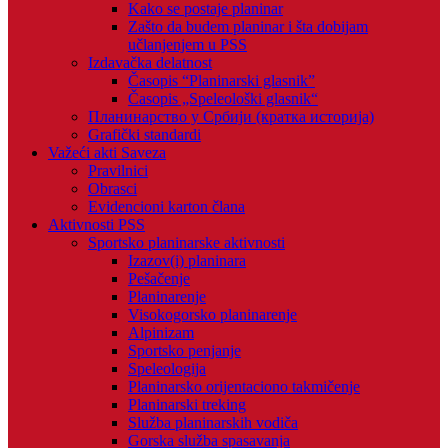
Kako se postaje planinar
Zašto da budem planinar i šta dobijam
učlanjenjem u PSS
Izdavačka delatnost
Časopis “Planinarski glasnik”
Časopis „Speleološki glasnik“
Планинарство у Србији (кратка историја)
Grafički standardi
Važeći akti Saveza
Pravilnici
Obrasci
Evidencioni karton člana
Aktivnosti PSS
Sportsko planinarske aktivnosti
Izazov(i) planinara
Pešačenje
Planinarenje
Visokogorsko planinarenje
Alpinizam
Sportsko penjanje
Speleologija
Planinarsko orijentaciono takmičenje
Planinarski treking
Služba planinarskih vodiča
Gorska služba spasavanja