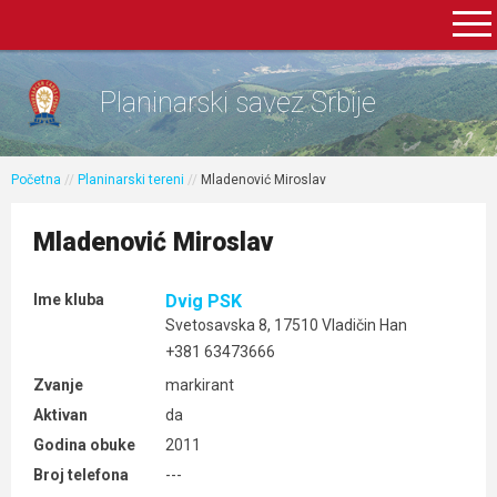
Planinarski savez Srbije
Početna
//
Planinarski tereni
//
Mladenović Miroslav
Mladenović Miroslav
Ime kluba
Dvig PSK
Svetosavska 8, 17510 Vladičin Han
+381 63473666
Zvanje
markirant
Aktivan
da
Godina obuke
2011
Broj telefona
---