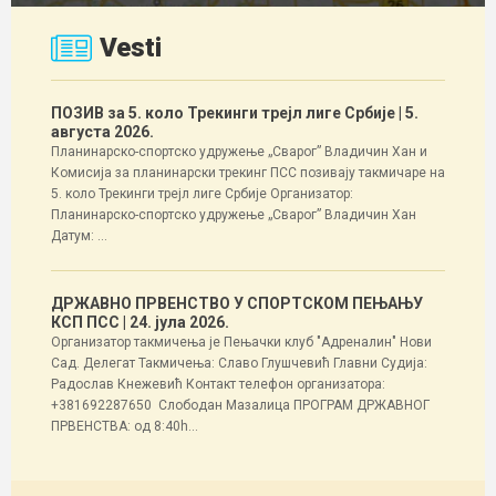
Vesti
ПОЗИВ за 5. коло Трекинги трејл лиге Србије
| 5.
августа 2026.
Планинарско-спортско удружење „Сварог” Владичин Хан и
Комисија за планинарски трекинг ПСС позивају такмичаре на
5. коло Трекинги трејл лиге Србије Организатор:
Планинарско-спортско удружење „Сварог” Владичин Хан
Датум: ...
ДРЖАВНО ПРВЕНСТВО У СПОРТСКОМ ПЕЊАЊУ
КСП ПСС
| 24. јула 2026.
Организатор такмичења је Пењачки клуб "Адреналин" Нови
Сад. Делегат Такмичења: Славо Глушчевић Главни Судија:
Радослав Кнежевић Контакт телефон организатора:
+381692287650 Слободан Мазалица ПРОГРАМ ДРЖАВНОГ
ПРВЕНСТВА: од 8:40h...