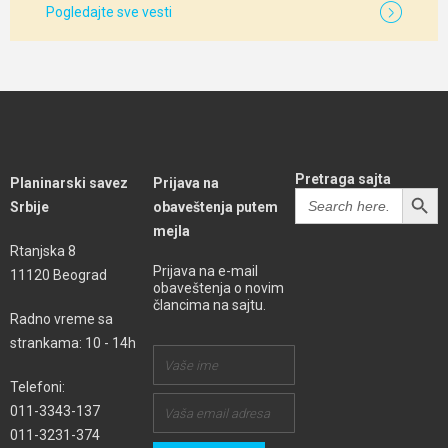
Pogledajte sve vesti
Pretraga sajta
Planinarski savez
Prijava na
SEARCH BUTT
Search
Srbije
obaveštenja putem
for:
mejla
Rtanjska 8
Prijava na e-mail
11120 Beograd
obaveštenja o novim
člancima na sajtu.
Radno vreme sa
strankama: 10 - 14h
Telefoni:
011-3343-137
011-3231-374