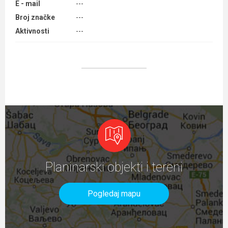
E - mail
---
Broj značke
---
Aktivnosti
---
Planinarski objekti i tereni
Pogledaj mapu