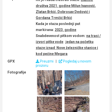
društva 2021. godine Milun Ivanović,
Zlatan Brkić, Dobrosav Dedović i
Gordana Trmčić Brkić
Kada je staza poslednji put
markirana:
2023. godine
Snabdevenost pitkom vodom:
na trasi /
izvori pitke vode
:
jedan na početku
staze iznad Nove železničke stanice i
kod pećine Megara
GPX
Preuzmi
|
Pogledaj u novom
prozoru
Fotografije