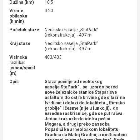
Dužina (km)
10,5
Vreme
3:20
obilaska
(h:min)
Početak staze
Neolitsko naselje „StaPark“
(rekonstrukcija) - 497 m
Kraj staze
Neolitsko naselje „StaPark“
(rekonstrukcija) - 497 m
Visinska
403/433
razlika:
uspon/spust
(m)
Opis
Staza počinje od neolitskog
naselja
StaPark“
, pa uzbrdo pored
nove železničke stanice Staparisve
asfaltom do oštre krivine gde silazi na
tvrdi put i dolazi do lokaliteta „ Rimsko
groblje“ i česme (nije u funkciji), do
naredne raskrisnice, gde se put račva.
Jedan krak uzbrdo ide ka pećini
Megara, a drugi preko zaseoka
Popadići ka arheološkom lokalitetu
Gradina na Maloj Gradini, a međusobno