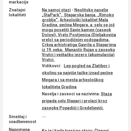
markacije
Značajni
Na samoj stazi
-
Neolitsko naselje
lokaliteti
„StaPark“, Staparska banja, „Rimsko
groblje“
,
Arheološki lokalitet Mala
Gradina, pećina Megara, a selu se još
mogu posetiti Savin kamen (zaseok
Dolovi), Vrelo Postjenica (Divljakovića
vrelo) sa periodičnim vodopadima,
Crkva arhistratiga Gavrila u Staparima
iz 19. veka, Manastir Rujan u zaseoku
Vrutci i veštačko jezero (akumulacija)
Vrutci.
Vidikovci:
Lep pogled na Zlatibor i
okolinu sa najviše tačke iznad pećine
Megara i sa mesta arheološkog
lokaliteta Gradina
Naselja i zaseoci sa nazivima:
Staza
pripada selu Stapari i prolazi kroz
zaseoke Popadići i Gredeljevići.
Smeštaj i
---
snadbevenost
Napomena
Ko je i kada trasirao stazu:
Članovi