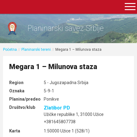
Planinarski savez Srbije
Početna
//
Planinarski tereni
//
Megara 1 – Milunova staza
Megara 1 – Milunova staza
Region
5 - Jugozapadna Srbija
Oznaka
5-9-1
Planina/predeo
Ponikve
Društvo/klub
Zlatibor PD
Užičke republike 1, 31000 Užice
+381645807738
Karta
1:50000 Užice 1 (528/1)