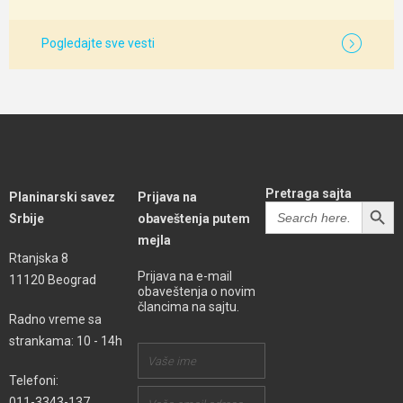
Pogledajte sve vesti
Pretraga sajta
Planinarski savez
Prijava na
SEARCH BUTT
Search
Srbije
obaveštenja putem
for:
mejla
Rtanjska 8
Prijava na e-mail
11120 Beograd
obaveštenja o novim
člancima na sajtu.
Radno vreme sa
strankama: 10 - 14h
Telefoni:
011-3343-137