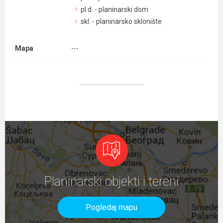
pl.d. - planinarski dom
skl. - planinarsko sklonište
Mapa
---
Planinarski objekti i tereni
Pogledaj mapu