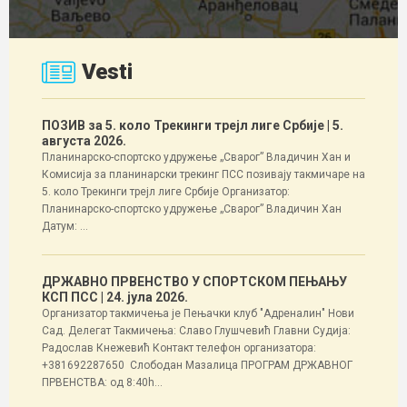
Vesti
ПОЗИВ за 5. коло Трекинги трејл лиге Србије
| 5.
августа 2026.
Планинарско-спортско удружење „Сварог” Владичин Хан и
Комисија за планинарски трекинг ПСС позивају такмичаре на
5. коло Трекинги трејл лиге Србије Организатор:
Планинарско-спортско удружење „Сварог” Владичин Хан
Датум: ...
ДРЖАВНО ПРВЕНСТВО У СПОРТСКОМ ПЕЊАЊУ
КСП ПСС
| 24. јула 2026.
Организатор такмичења је Пењачки клуб "Адреналин" Нови
Сад. Делегат Такмичења: Славо Глушчевић Главни Судија:
Радослав Кнежевић Контакт телефон организатора:
+381692287650 Слободан Мазалица ПРОГРАМ ДРЖАВНОГ
ПРВЕНСТВА: од 8:40h...