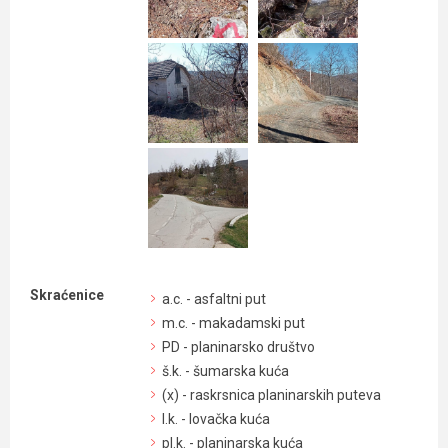
Skraćenice
a.c. - asfaltni put
m.c. - makadamski put
PD - planinarsko društvo
š.k. - šumarska kuća
(x) - raskrsnica planinarskih puteva
l.k. - lovačka kuća
pl.k. - planinarska kuća