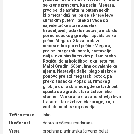
povezani ovom stazom (kružno). Kada
se krene pravcem, ka pećini Megara,
prvo se ide asfaltnim putem nekih
kilometar dužine, pa se skreće levo
šumskim putem i preko livade do
najviše tačke staze zaselak
Gredeljevići, odakle nastavlja nizbrdo
pored seoskog groblja i spušta se ka
pećini Megara. Staza prolazi
neposredno pored pećine Megara,
prelazi megarski potok, nastavalja
dalje lokalnim šumskim putem preko
Rogića do arhološkog lokaliteta ma
Maloj Gradini 666m. Ima odvajanje ka
njemu. Nastavlja dalje, blago nizbrdo i
ponovo prelazi megarski potok, pa
preko zaseoka Popadići, rimskog
groblja do raskrsnice gde se tvrdi put
spušta do zgrade stare železničke
stanice. Markirana staza nastavlja levo
trasom stare železničke pruge, koja
vodi do neolitskog naselja.
Težina staze
laka
Uređenost
dobro uređena i markirana
Vrsta
propisna planinarska (crveno-bela)