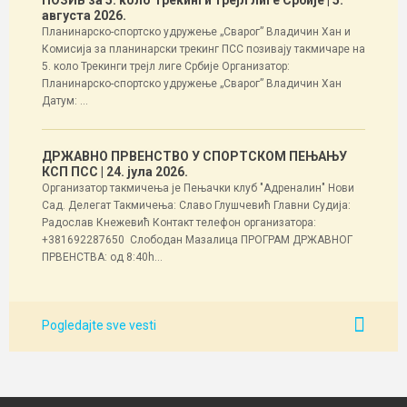
ПОЗИВ за 5. коло Трекинги трејл лиге Србије
| 5.
августа 2026.
Планинарско-спортско удружење „Сварог” Владичин Хан и
Комисија за планинарски трекинг ПСС позивају такмичаре на
5. коло Трекинги трејл лиге Србије Организатор:
Планинарско-спортско удружење „Сварог” Владичин Хан
Датум: ...
ДРЖАВНО ПРВЕНСТВО У СПОРТСКОМ ПЕЊАЊУ
КСП ПСС
| 24. јула 2026.
Организатор такмичења је Пењачки клуб "Адреналин" Нови
Сад. Делегат Такмичења: Славо Глушчевић Главни Судија:
Радослав Кнежевић Контакт телефон организатора:
+381692287650 Слободан Мазалица ПРОГРАМ ДРЖАВНОГ
ПРВЕНСТВА: од 8:40h...
Pogledajte sve vesti