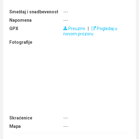
Smeštaj i snadbevenost
---
Napomena
---
GPX
Preuzmi
|
Pogledaj u
novom prozoru
Fotografije
Skraćenice
---
Mapa
---