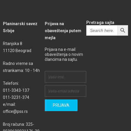
Pretraga sajta
Planinarski savez
Prijava na
SEARCH BUTT
Search
Srbije
obaveštenja putem
for:
mejla
Rtanjska 8
Prijava na e-mail
11120 Beograd
obaveštenja o novim
člancima na sajtu.
Radno vreme sa
strankama: 10 - 14h
Telefoni:
011-3343-137
011-3231-374
e/mail:
office@pss.rs
Broj računa: 325-