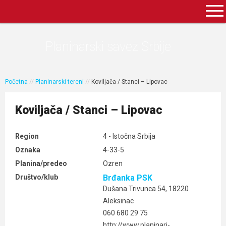
Planinarski savez Srbije
Početna
//
Planinarski tereni
//
Koviljača / Stanci – Lipovac
Koviljača / Stanci – Lipovac
Region
4 - Istočna Srbija
Oznaka
4-33-5
Planina/predeo
Ozren
Društvo/klub
Brđanka PSK
Dušana Trivunca 54, 18220
Aleksinac
060 680 29 75
http://www.planinari-