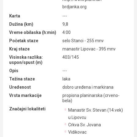
brdjanka.org
Karta
---
Dužina (km)
9,8
Vreme obilaska (h:min)
4:00
Početak staze
selo Stanci - 255 mnv
Kraj staze
manastir Lipovac - 395 mnv
Visinska razlika:
403/145
uspon/spust (m)
Opis
---
Težina staze
laka
Uređenost
dobro uređena i markirana
Vrsta markacije
propisna planinarska (crveno-
bela)
Značajni lokaliteti
Manastir Sv. Stevan (14.vek)
u Lipovcu
Crkva Sv. Jovana
Vidikovac