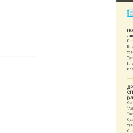
ПО
ли
Пла
Вла
тре
Тре
Пла
Вла
ДР
СП
ју
Орг
"Ад
Так
Суд
тел
Сл