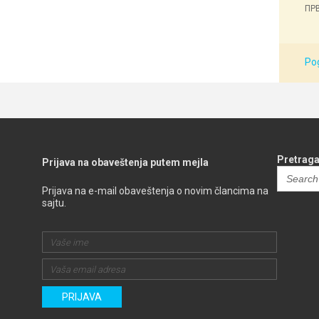
ПРВ
Pog
Pretraga
Prijava na obaveštenja putem mejla
Search
for:
Prijava na e-mail obaveštenja o novim člancima na
sajtu.