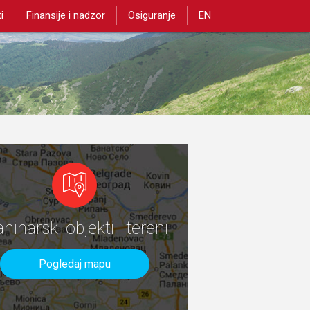
i
Finansije i nadzor
Osiguranje
EN
aninarski objekti i tereni
Pogledaj mapu