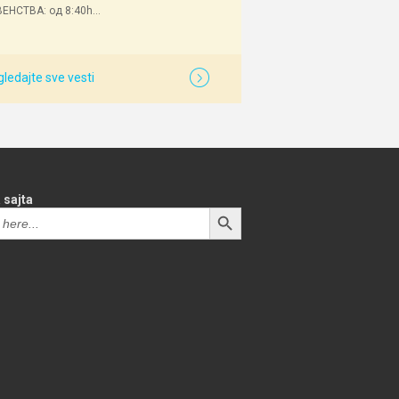
ЕНСТВА: од 8:40h...
ledajte sve vesti
 sajta
SEARCH BUTTON