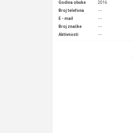
Godina obuke
2016
Broj telefona
---
E - mail
---
Broj značke
---
Aktivnosti
---