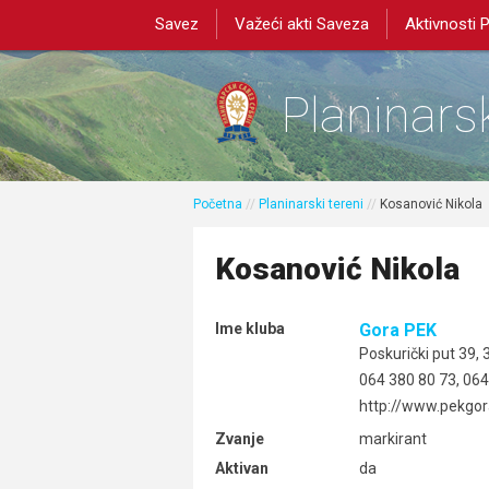
Savez
Važeći akti Saveza
Aktivnosti 
Planinarsk
Početna
//
Planinarski tereni
//
Kosanović Nikola
Kosanović Nikola
Ime kluba
Gora PEK
Poskurički put 39,
064 380 80 73, 064
http://www.pekgor
Zvanje
markirant
Aktivan
da