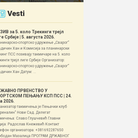
Vesti
ЗИВ за 5. коло Трекинги трејл
ге Србије
| 5. августа 2026.
нинарско-спортско удружење „Сварог”
дичин Хан и Комисија за планинарски
кинг ПСС позивају такмичаре на 5. коло
кинги трејл лиге Србије Организатор:
нинарско-спортско удружење „Сварог”
дичин Хан Датум: ...
ЖАВНО ПРВЕНСТВО У
ОРТСКОМ ПЕЊАЊУ КСП ПСС
| 24.
ла 2026.
анизатор такмичења је Пењачки клуб
реналин" Нови Сад. Делегат
мичења: Славо Глушчевић Главни
ија: Радослав Кнежевић Контакт
ефон организатора: +381692287650
ободан Мазалица ПРОГРАМ ДРЖАВНОГ