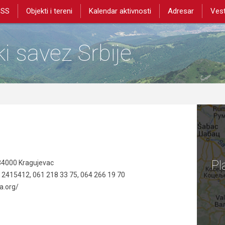
PSS
Objekti i tereni
Kalendar aktivnosti
Adresar
Vest
i savez Srbije
Pl
 34000 Kragujevac
 2415412, 061 218 33 75, 064 266 19 70
a.org/