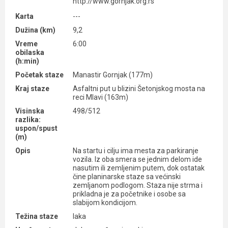
http://www.gornjak.org.rs
Karta
---
Dužina (km)
9,2
Vreme
6:00
obilaska
(h:min)
Početak staze
Manastir Gornjak (177m)
Kraj staze
Asfaltni put u blizini Šetonjskog mosta na
reci Mlavi (163m)
Visinska
498/512
razlika:
uspon/spust
(m)
Opis
Na startu i cilju ima mesta za parkiranje
vozila. Iz oba smera se jednim delom ide
nasutim ili zemljenim putem, dok ostatak
čine planinarske staze sa većinski
zemljanom podlogom. Staza nije strma i
prikladna je za početnike i osobe sa
slabijom kondicijom.
Težina staze
laka