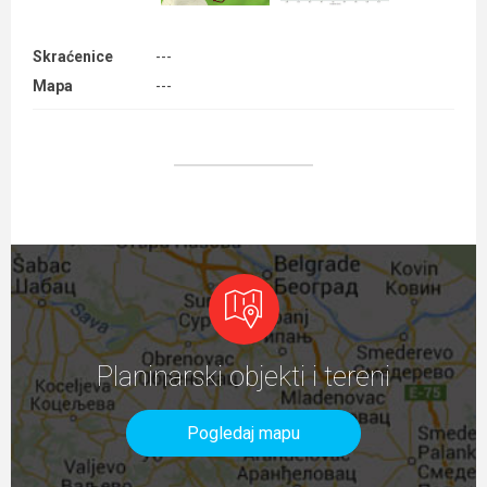
Skraćenice
---
Mapa
---
Planinarski objekti i tereni
Pogledaj mapu