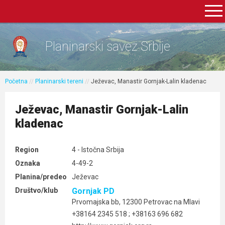
Planinarski savez Srbije
Početna
//
Planinarski tereni
//
Ježevac, Manastir Gornjak-Lalin kladenac
Ježevac, Manastir Gornjak-Lalin
kladenac
Region
4 - Istočna Srbija
Oznaka
4-49-2
Planina/predeo
Ježevac
Društvo/klub
Gornjak PD
Prvomajska bb, 12300 Petrovac na Mlavi
+38164 2345 518 ; +38163 696 682