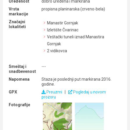
Uređenost
dobro uređena i markirana
Vrsta
propisna planinarska (crveno-bela)
markacije
Značajni
Manastir Gornjak
lokaliteti
Izletište Čvarinac
Veštački tuneli iznad Manastira
Gornjak
2 vidikovca
Smeštaj i
---
snadbevenost
Napomena
Staza je poslednji put markirana 2016.
godine.
GPX
Preuzmi
|
Pogledaj u novom
prozoru
Fotografije