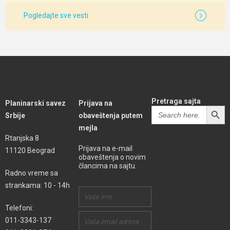
Pogledajte sve vesti
Pretraga sajta
Planinarski savez
Prijava na
SEARCH BUTT
Search
Srbije
obaveštenja putem
for:
mejla
Rtanjska 8
Prijava na e-mail
11120 Beograd
obaveštenja o novim
člancima na sajtu.
Radno vreme sa
strankama: 10 - 14h
Telefoni:
011-3343-137