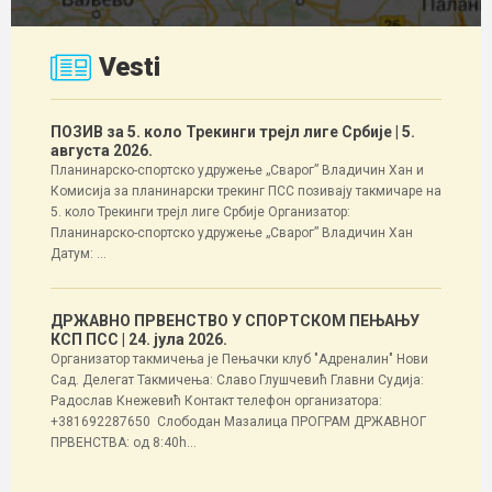
Vesti
ПОЗИВ за 5. коло Трекинги трејл лиге Србије
| 5.
августа 2026.
Планинарско-спортско удружење „Сварог” Владичин Хан и
Комисија за планинарски трекинг ПСС позивају такмичаре на
5. коло Трекинги трејл лиге Србије Организатор:
Планинарско-спортско удружење „Сварог” Владичин Хан
Датум: ...
ДРЖАВНО ПРВЕНСТВО У СПОРТСКОМ ПЕЊАЊУ
КСП ПСС
| 24. јула 2026.
Организатор такмичења је Пењачки клуб "Адреналин" Нови
Сад. Делегат Такмичења: Славо Глушчевић Главни Судија:
Радослав Кнежевић Контакт телефон организатора:
+381692287650 Слободан Мазалица ПРОГРАМ ДРЖАВНОГ
ПРВЕНСТВА: од 8:40h...