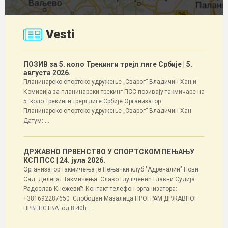
Vesti
ПОЗИВ за 5. коло Трекинги трејл лиге Србије
| 5.
августа 2026.
Планинарско-спортско удружење „Сварог” Владичин Хан и
Комисија за планинарски трекинг ПСС позивају такмичаре на
5. коло Трекинги трејл лиге Србије Организатор:
Планинарско-спортско удружење „Сварог” Владичин Хан
Датум: ...
ДРЖАВНО ПРВЕНСТВО У СПОРТСКОМ ПЕЊАЊУ
КСП ПСС
| 24. јула 2026.
Организатор такмичења је Пењачки клуб "Адреналин" Нови
Сад. Делегат Такмичења: Славо Глушчевић Главни Судија:
Радослав Кнежевић Контакт телефон организатора:
+381692287650 Слободан Мазалица ПРОГРАМ ДРЖАВНОГ
ПРВЕНСТВА: од 8:40h...