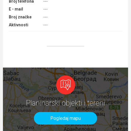
Broj telefona
---
E - mail
---
Broj značke
---
Aktivnosti
---
Planinarski objekti i tereni
Pogledaj mapu