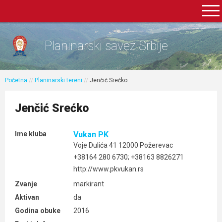
Planinarski savez Srbije
Početna
//
Planinarski tereni
//
Jenčić Srećko
Jenčić Srećko
Ime kluba
Vukan PK
Voje Dulića 41 12000 Požerevac
+38164 280 6730; +38163 8826271
http://www.pkvukan.rs
Zvanje
markirant
Aktivan
da
Godina obuke
2016