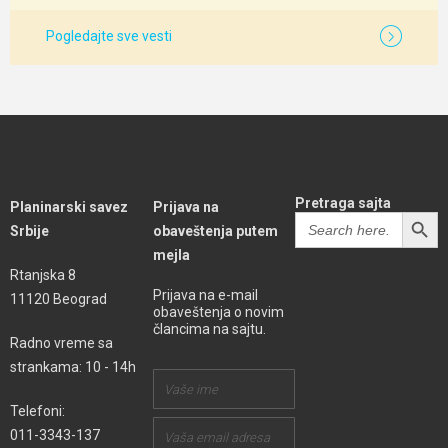
Pogledajte sve vesti
Pretraga sajta
Planinarski savez
Prijava na
SEARCH BUTT
Search
Srbije
obaveštenja putem
for:
mejla
Rtanjska 8
Prijava na e-mail
11120 Beograd
obaveštenja o novim
člancima na sajtu.
Radno vreme sa
strankama: 10 - 14h
Telefoni:
011-3343-137