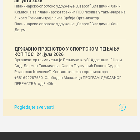
августа 2026.
Планинарско-спортско удружење „Сварог” Владичин Хан и
Комисија за планинарски трекинг ПСС позивају такмичаре на
5. коло Трекинги трејл лиге Србије Организатор:
Планинарско-спортско удружење „Сварог” Владичин Хан
Датум: ...
ДРЖАВНО ПРВЕНСТВО У СПОРТСКОМ ПЕЊАЊУ
КСП ПСС
| 24. јула 2026.
Организатор такмичења је Пењачки клуб "Адреналин" Нови
Сад. Делегат Такмичења: Славо Глушчевић Главни Судија:
Радослав Кнежевић Контакт телефон организатора:
+381692287650 Слободан Мазалица ПРОГРАМ ДРЖАВНОГ
ПРВЕНСТВА: од 8:40h...
Pogledajte sve vesti