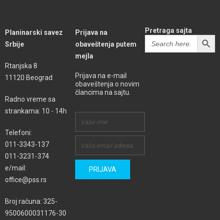
Pretraga sajta
Planinarski savez
Prijava na
SEARCH BUTT
Search
Srbije
obaveštenja putem
for:
mejla
Rtanjska 8
Prijava na e-mail
11120 Beograd
obaveštenja o novim
člancima na sajtu.
Radno vreme sa
strankama: 10 - 14h
Telefoni:
011-3343-137
011-3231-374
e/mail:
office@pss.rs
Broj računa: 325-
9500600031176-30