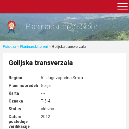
Planinarski savez Srbije
Početna
//
Planinarski tereni
//
Golijska transverzala
Golijska transverzala
Region
5 - Jugozapadna Srbija
Planine/predeli
Golija
Karta
---
Oznaka
T-5-4
Status
aktivna
Datum
2012
poslednje
verifikacije