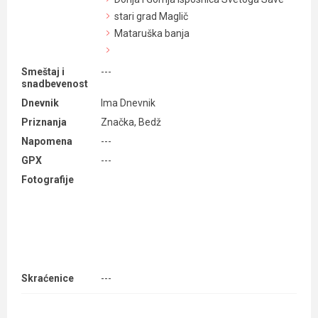
stari grad Maglič
Mataruška banja
Smeštaj i
---
snadbevenost
Dnevnik
Ima Dnevnik
Priznanja
Značka, Bedž
Napomena
---
GPX
---
Fotografije
Skraćenice
---