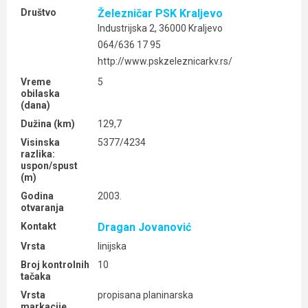
Društvo
Železničar PSK Kraljevo
Industrijska 2, 36000 Kraljevo
064/636 17 95
http://www.pskzeleznicarkv.rs/
Vreme
5
obilaska
(dana)
Dužina (km)
129,7
Visinska
5377/4234
razlika:
uspon/spust
(m)
Godina
2003.
otvaranja
Kontakt
Dragan Jovanović
Vrsta
linijska
Broj kontrolnih
10
tačaka
Vrsta
propisana planinarska
markacije