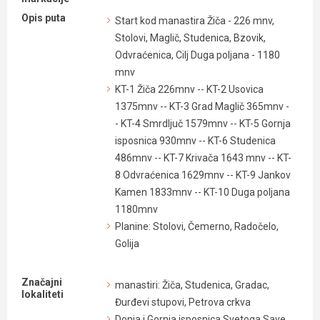
Opis puta
Start kod manastira Žiča - 226 mnv,
Stolovi, Maglič, Studenica, Bzovik,
Odvraćenica, Cilj Duga poljana - 1180
mnv
KT-1 Žiča 226mnv -- KT-2 Usovica
1375mnv -- KT-3 Grad Maglič 365mnv -
- KT-4 Smrdljuč 1579mnv -- KT-5 Gornja
isposnica 930mnv -- KT-6 Studenica
486mnv -- KT-7 Krivača 1643 mnv -- KT-
8 Odvraćenica 1629mnv -- KT-9 Jankov
Kamen 1833mnv -- KT-10 Duga poljana
1180mnv
Planine: Stolovi, Čemerno, Radočelo,
Golija
Značajni
manastiri: Žiča, Studenica, Gradac,
lokaliteti
Đurđevi stupovi, Petrova crkva
Donja i Gornja isposnica Svetoga Save