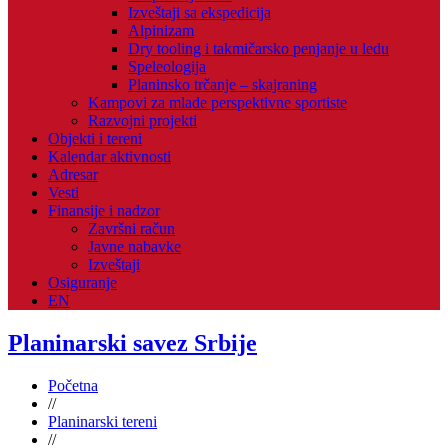
Izveštaji sa ekspedicija
Alpinizam
Dry tooling i takmičarsko penjanje u ledu
Speleologija
Planinsko trčanje – skajraning
Kampovi za mlade perspektivne sportiste
Razvojni projekti
Objekti i tereni
Kalendar aktivnosti
Adresar
Vesti
Finansije i nadzor
Završni račun
Javne nabavke
Izveštaji
Osiguranje
EN
Planinarski savez Srbije
Početna
//
Planinarski tereni
//