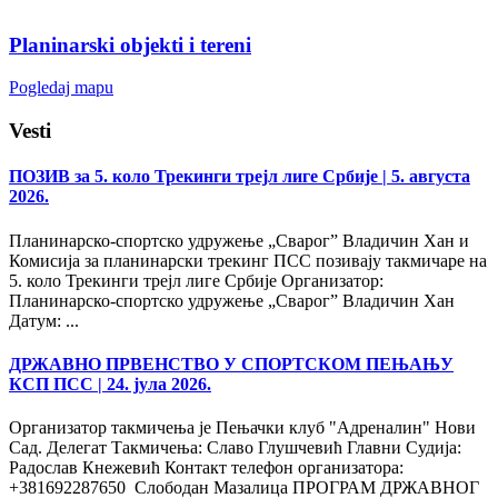
Planinarski objekti i tereni
Pogledaj mapu
Vesti
ПОЗИВ за 5. коло Трекинги трејл лиге Србије
| 5. августа
2026.
Планинарско-спортско удружење „Сварог” Владичин Хан и
Комисија за планинарски трекинг ПСС позивају такмичаре на
5. коло Трекинги трејл лиге Србије Организатор:
Планинарско-спортско удружење „Сварог” Владичин Хан
Датум: ...
ДРЖАВНО ПРВЕНСТВО У СПОРТСКОМ ПЕЊАЊУ
КСП ПСС
| 24. јула 2026.
Организатор такмичења је Пењачки клуб "Адреналин" Нови
Сад. Делегат Такмичења: Славо Глушчевић Главни Судија:
Радослав Кнежевић Контакт телефон организатора:
+381692287650 Слободан Мазалица ПРОГРАМ ДРЖАВНОГ