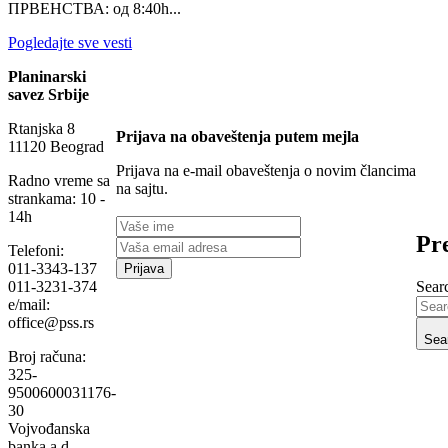
ПРВЕНСТВА: од 8:40h...
Pogledajte sve vesti
Planinarski
savez Srbije
Rtanjska 8
Prijava na obaveštenja putem mejla
11120 Beograd
Prijava na e-mail obaveštenja o novim člancima
Radno vreme sa
na sajtu.
strankama: 10 -
14h
Pre
Telefoni:
011-3343-137
Searc
011-3231-374
e/mail:
office@pss.rs
Sea
Broj računa:
325-
9500600031176-
30
Vojvođanska
banka a.d. –