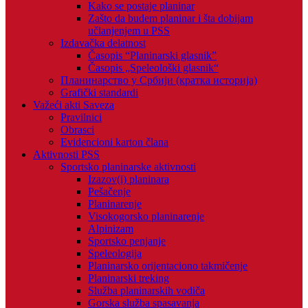
Kako se postaje planinar
Zašto da budem planinar i šta dobijam
učlanjenjem u PSS
Izdavačka delatnost
Časopis “Planinarski glasnik”
Časopis „Speleološki glasnik“
Планинарство у Србији (кратка историја)
Grafički standardi
Važeći akti Saveza
Pravilnici
Obrasci
Evidencioni karton člana
Aktivnosti PSS
Sportsko planinarske aktivnosti
Izazov(i) planinara
Pešačenje
Planinarenje
Visokogorsko planinarenje
Alpinizam
Sportsko penjanje
Speleologija
Planinarsko orijentaciono takmičenje
Planinarski treking
Služba planinarskih vodiča
Gorska služba spasavanja