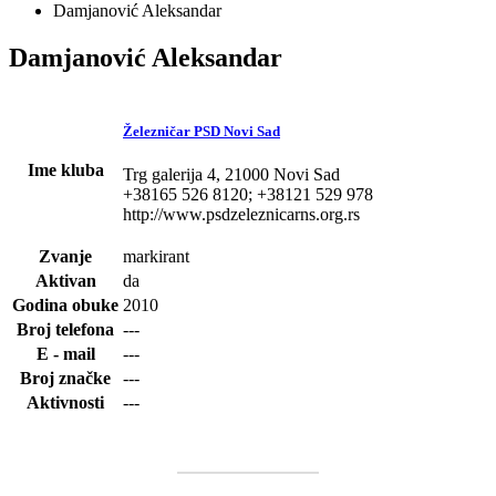
Damjanović Aleksandar
Damjanović Aleksandar
Železničar PSD Novi Sad
Ime kluba
Trg galerija 4, 21000 Novi Sad
+38165 526 8120; +38121 529 978
http://www.psdzeleznicarns.org.rs
Zvanje
markirant
Aktivan
da
Godina obuke
2010
Broj telefona
---
E - mail
---
Broj značke
---
Aktivnosti
---