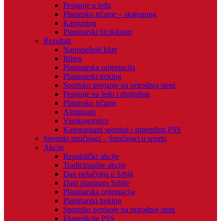
Penjanje u ledu
Planinsko trčanje – skajraning
Kanjoning
Planinarski biciklizam
Rezultati
Najuspešniji klub
Bilten
Planinarska orijentacija
Planinarski treking
Sportsko penjanje na prirodnoj steni
Penjanje na ledu i drajtuling
Planinsko trčanje
Alpinizam
Visokogorstvo
Kategorisani sportisti i stipendisti PSS
Sportski stručnjaci – Stručnjaci u sportu
Akcije
Republičke akcije
Tradicionalne akcije
Dan pešačenja u Srbiji
Dani planinara Srbije
Planinarska orijentacija
Planinarski treking
Sportsko penjanje na prirodnoj steni
Ekspedicije PSS