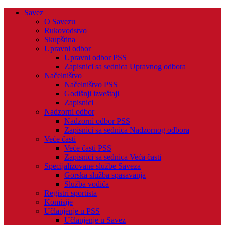
Savez
O Savezu
Rukovodstvo
Skupština
Upravni odbor
Upravni odbor PSS
Zapisnici sa sednica Upravnog odbora
Načelništvo
Načelništvo PSS
Godišnji izveštaji
Zapisnici
Nadzorni odbor
Nadzorni odbor PSS
Zapisnici sa sednica Nadzornog odbora
Veće časti
Veće časti PSS
Zapisnici sa sednica Veća časti
Specijalizovane službe Saveza
Gorska služba spasavanja
Služba vodiča
Registri sportista
Komisije
Učlanjenje u PSS
Učlanjenje u Savez