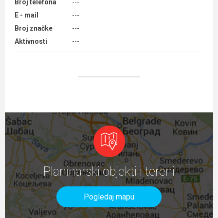
Broj telefona
---
E - mail
---
Broj značke
---
Aktivnosti
---
Planinarski objekti i tereni
Pogledaj mapu