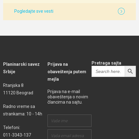
Pogledajte sve vesti
Pretraga sajta
Planinarski savez
Prijava na
SEARCH BUTT
Search
Srbije
obaveštenja putem
for:
mejla
Rtanjska 8
Prijava na e-mail
11120 Beograd
obaveštenja o novim
člancima na sajtu.
Radno vreme sa
strankama: 10 - 14h
Telefoni:
011-3343-137