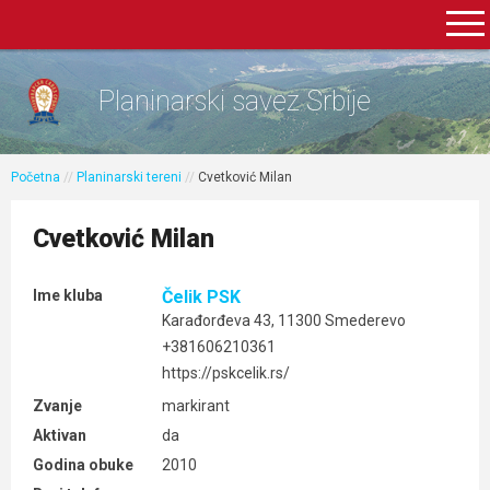
Planinarski savez Srbije
Početna
//
Planinarski tereni
//
Cvetković Milan
Cvetković Milan
Ime kluba
Čelik PSK
Karađorđeva 43, 11300 Smederevo
+381606210361
https://pskcelik.rs/
Zvanje
markirant
Aktivan
da
Godina obuke
2010