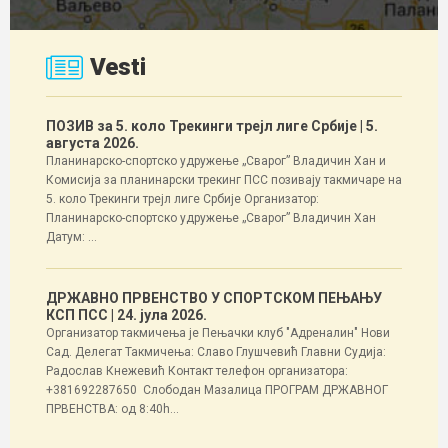
Vesti
ПОЗИВ за 5. коло Трекинги трејл лиге Србије
| 5.
августа 2026.
Планинарско-спортско удружење „Сварог” Владичин Хан и
Комисија за планинарски трекинг ПСС позивају такмичаре на
5. коло Трекинги трејл лиге Србије Организатор:
Планинарско-спортско удружење „Сварог” Владичин Хан
Датум: ...
ДРЖАВНО ПРВЕНСТВО У СПОРТСКОМ ПЕЊАЊУ
КСП ПСС
| 24. јула 2026.
Организатор такмичења је Пењачки клуб "Адреналин" Нови
Сад. Делегат Такмичења: Славо Глушчевић Главни Судија:
Радослав Кнежевић Контакт телефон организатора:
+381692287650 Слободан Мазалица ПРОГРАМ ДРЖАВНОГ
ПРВЕНСТВА: од 8:40h...