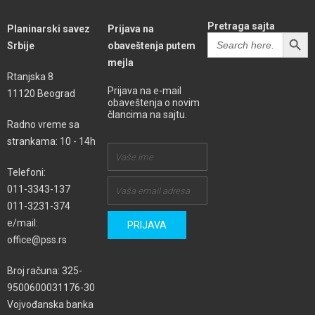
Pretraga sajta
Planinarski savez
Prijava na
SEARCH BUTT
Search
Srbije
obaveštenja putem
for:
mejla
Rtanjska 8
Prijava na e-mail
11120 Beograd
obaveštenja o novim
člancima na sajtu.
Radno vreme sa
strankama: 10 - 14h
Telefoni:
011-3343-137
011-3231-374
e/mail:
office@pss.rs
Broj računa: 325-
9500600031176-30
Vojvođanska banka