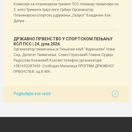
Комисија за планинарски трекинг ПСС позивају такмичаре на
5. коло Трекинги трејл лиге Србије Организатор:
Планинарско-спортско удружење „Сварог” Владичин Хан
Датум: ...
ДРЖАВНО ПРВЕНСТВО У СПОРТСКОМ ПЕЊАЊУ
КСП ПСС
| 24. јула 2026.
Организатор такмичења је Пењачки клуб "Адреналин" Нови
Сад. Делегат Такмичења: Славо Глушчевић Главни Судија:
Радослав Кнежевић Контакт телефон организатора:
+381692287650 Слободан Мазалица ПРОГРАМ ДРЖАВНОГ
ПРВЕНСТВА: од 8:40h...
Pogledajte sve vesti