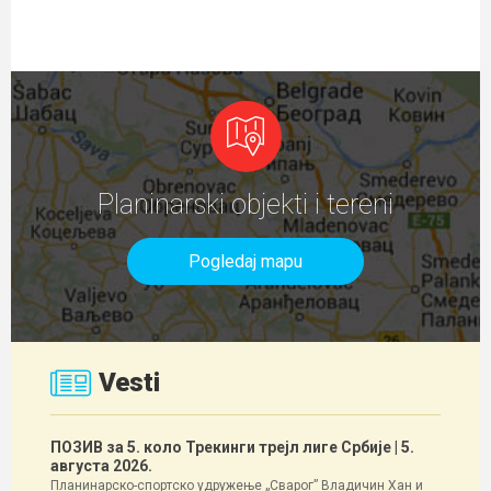
Planinarski objekti i tereni
Pogledaj mapu
Vesti
ПОЗИВ за 5. коло Трекинги трејл лиге Србије
| 5.
августа 2026.
Планинарско-спортско удружење „Сварог” Владичин Хан и