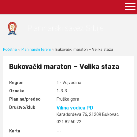
Planinarski savez Srbije
Početna
//
Planinarski tereni
//
Bukovački maraton – Velika staza
Bukovački maraton – Velika staza
Region
1 - Vojvodina
Oznaka
1-3-3
Planina/predeo
Fruška gora
Društvo/klub
Vilina vodica PD
Karađorđeva 76, 21209 Bukovac
021 82 60 22
Karta
---