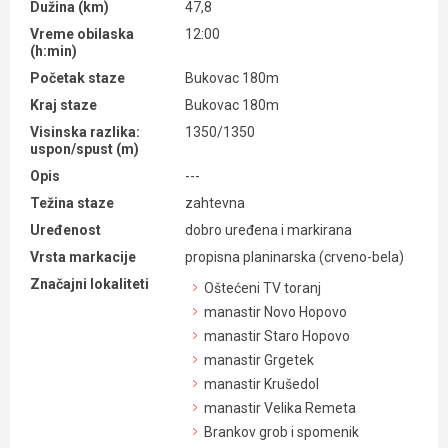
Dužina (km)
47,8
Vreme obilaska
12:00
(h:min)
Početak staze
Bukovac 180m
Kraj staze
Bukovac 180m
Visinska razlika:
1350/1350
uspon/spust (m)
Opis
---
Težina staze
zahtevna
Uređenost
dobro uređena i markirana
Vrsta markacije
propisna planinarska (crveno-bela)
Značajni lokaliteti
Oštećeni TV toranj
manastir Novo Hopovo
manastir Staro Hopovo
manastir Grgetek
manastir Krušedol
manastir Velika Remeta
Brankov grob i spomenik