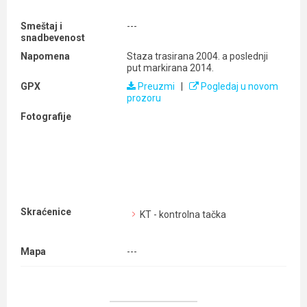
Smeštaj i
---
snadbevenost
Napomena
Staza trasirana 2004. a poslednji
put markirana 2014.
GPX
Preuzmi
|
Pogledaj u novom
prozoru
Fotografije
Skraćenice
KT - kontrolna tačka
Mapa
---