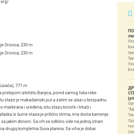
.org/
ПО
ли
Пла
elje Orovica, 230 m
Вла
elje Orovica, 230 m
тре
Тре
Пла
Вла
 (Kusača), 771 m
ДР
a prelepom izletištu Banjica, pored samog toka reke
СП
ју
lu staze je makadamski put a zatim se ulazi u listopadnu
Орг
 markirana i uređena, istu stazu koriste i trkači i
"Ад
izlaska iz šume staza je prilično strma, ima dosta kamenja
Так
Суд
 sa jakim đonom. Sa vrh se odlično vide na jednoj strani
тел
a na drugoj kompletna Suva planina. Sa vrha je dobar
Сл