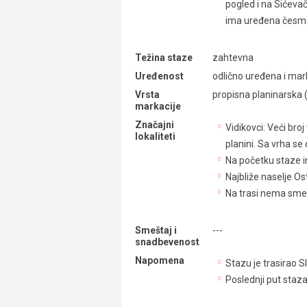
pogled i na Sićevač
ima uređena česma 
Težina staze
zahtevna
Uređenost
odlično uređena i mar
Vrsta
propisna planinarska 
markacije
Značajni
Vidikovci: Veći br
lokaliteti
planini. Sa vrha se 
Na početku staze i
Najbliže naselje Os
Na trasi nema smešt
Smeštaj i
---
snadbevenost
Napomena
Stazu je trasirao S
Poslednji put staz