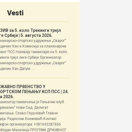
Vesti
ЗИВ за 5. коло Трекинги трејл
ге Србије
| 5. августа 2026.
нинарско-спортско удружење „Сварог”
дичин Хан и Комисија за планинарски
кинг ПСС позивају такмичаре на 5. коло
кинги трејл лиге Србије Организатор:
нинарско-спортско удружење „Сварог”
дичин Хан Датум: ...
ЖАВНО ПРВЕНСТВО У
ОРТСКОМ ПЕЊАЊУ КСП ПСС
| 24.
ла 2026.
анизатор такмичења је Пењачки клуб
реналин" Нови Сад. Делегат
мичења: Славо Глушчевић Главни
ија: Радослав Кнежевић Контакт
ефон организатора: +381692287650
ободан Мазалица ПРОГРАМ ДРЖАВНОГ