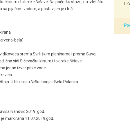
ku klisuru i tok reke Nišave. Na početku staze, na izletištu
ПРВ
sa pijaćom vodom, a postavljen je i tuš.
Pog
kirana
(crveno-bela)
oj vidikovaca prema Svrljiškim planinama i prema Suvoj
odlično vidi Sićevačka klisura i tok reke Nišave.
ma jedan izvor pitke vode.
trovica
aja. U blizini su Niška banja i Bela Palanka.
laviša Ivanović 2019. god.
a je markirana 11.07.2019.god.