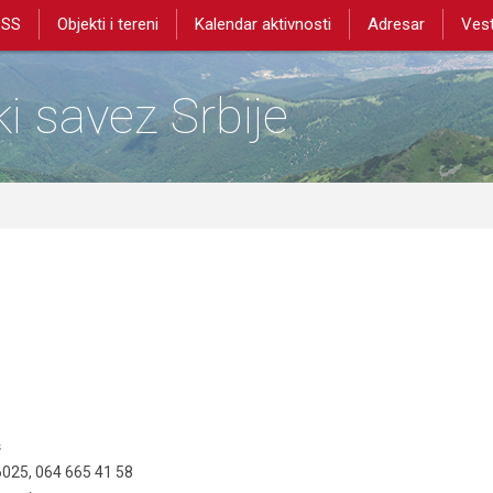
PSS
Objekti i tereni
Kalendar aktivnosti
Adresar
Vest
i savez Srbije
Pl
š
025, 064 665 41 58