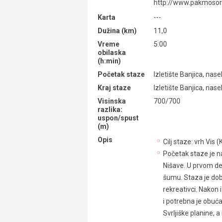
http://www.pakmosor
Karta
---
Dužina (km)
11,0
Vreme
5:00
obilaska
(h:min)
Početak staze
Izletište Banjica, nas
Kraj staze
Izletište Banjica, nas
Visinska
700/700
razlika:
uspon/spust
(m)
Opis
Cilj staze: vrh Vis
Početak staze je n
Nišave. U prvom de
šumu. Staza je dobo
rekreativci. Nakon 
i potrebna je obuća
Svrljiške planine, 