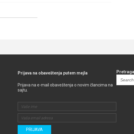
Pretraga
Prijava na obaveštenja putem mejla
Search
for:
Prijava na e-mail obaveštenja o novim člancima na
sajtu.