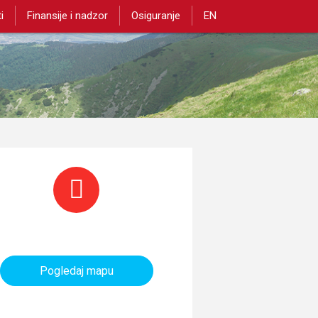
i
Finansije i nadzor
Osiguranje
EN
aninarski objekti i tereni
Pogledaj mapu