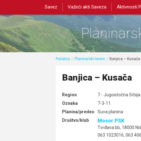
Savez
Važeći akti Saveza
Aktivnosti 
Planinarsk
Početna
//
Planinarski tereni
//
Banjica – Kusača
Banjica – Kusača
Region
7 - Jugoistočna Srbija
Oznaka
7-3-11
Planina/predeo
Suva planina
Društvo/klub
Mosor PSK
Tvrđava bb, 18000 Ni
063 1023016, 063 406