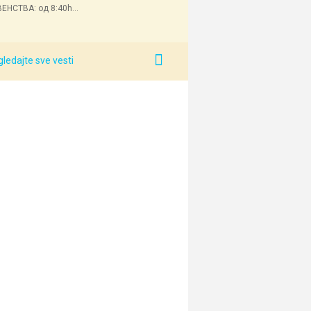
ЕНСТВА: од 8:40h...
ledajte sve vesti