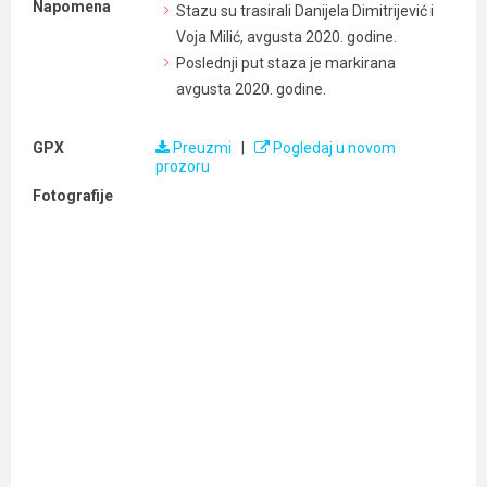
Napomena
Stazu su trasirali Danijela Dimitrijević i
Voja Milić, avgusta 2020. godine.
Poslednji put staza je markirana
avgusta 2020. godine.
GPX
Preuzmi
|
Pogledaj u novom
prozoru
Fotografije