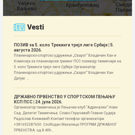
Vesti
ПОЗИВ за 5. коло Трекинги трејл лиге Србије
| 5.
августа 2026.
Планинарско-спортско удружење „Сварог” Владичин Хан и
Комисија за планинарски трекинг ПСС позивају такмичаре на
5. коло Трекинги трејл лиге Србије Организатор:
Планинарско-спортско удружење „Сварог” Владичин Хан
Датум: ...
ДРЖАВНО ПРВЕНСТВО У СПОРТСКОМ ПЕЊАЊУ
КСП ПСС
| 24. јула 2026.
Организатор такмичења је Пењачки клуб "Адреналин" Нови
Сад. Делегат Такмичења: Славо Глушчевић Главни Судија:
Радослав Кнежевић Контакт телефон организатора:
+381692287650 Слободан Мазалица ПРОГРАМ ДРЖАВНОГ
ПРВЕНСТВА: од 8:40h...