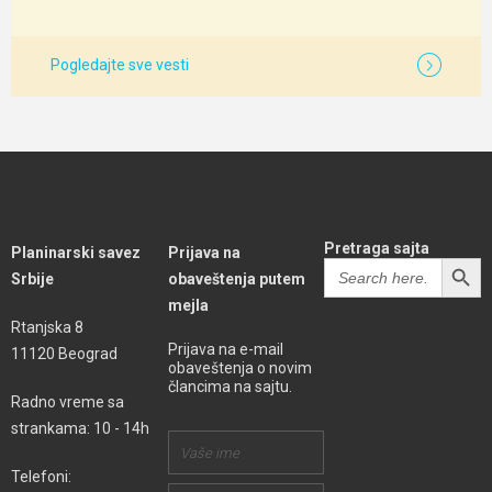
Pogledajte sve vesti
Pretraga sajta
Planinarski savez
Prijava na
SEARCH BUTT
Search
Srbije
obaveštenja putem
for:
mejla
Rtanjska 8
Prijava na e-mail
11120 Beograd
obaveštenja o novim
člancima na sajtu.
Radno vreme sa
strankama: 10 - 14h
Telefoni: