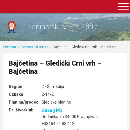
Planinarski savez Srbije
Početna
//
Planinarski tereni
//
Bajčetina – Gledićki Crni vrh – Bajčetina
Bajčetina – Gledićki Crni vrh –
Bajčetina
Region
2 - Šumadija
Oznaka
2-14-21
Planina/predeo
Gledićke planine
Društvo/klub
Žeželj PD
Rudnička 7a 34000 Kragujevac
+38164 21 83 412