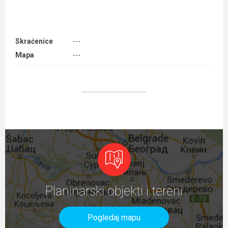
Skraćenice
---
Mapa
---
Planinarski objekti i tereni
Pogledaj mapu