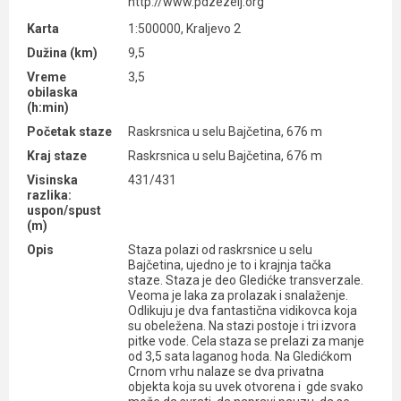
http://www.pdzezelj.org
Karta
1:500000, Kraljevo 2
Dužina (km)
9,5
Vreme
3,5
obilaska
(h:min)
Početak staze
Raskrsnica u selu Bajčetina, 676 m
Kraj staze
Raskrsnica u selu Bajčetina, 676 m
Visinska
431/431
razlika:
uspon/spust
(m)
Opis
Staza polazi od raskrsnice u selu
Bajčetina, ujedno je to i krajnja tačka
staze. Staza je deo Gledićke transverzale.
Veoma je laka za prolazak i snalaženje.
Odlikuju je dva fantastična vidikovca koja
su obeležena. Na stazi postoje i tri izvora
pitke vode. Cela staza se prelazi za manje
od 3,5 sata laganog hoda. Na Gledićkom
Crnom vrhu nalaze se dva privatna
objekta koja su uvek otvorena i gde svako