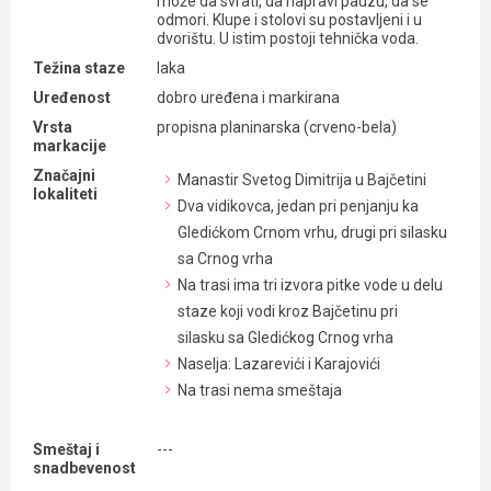
može da svrati, da napravi pauzu, da se
odmori. Klupe i stolovi su postavljeni i u
dvorištu. U istim postoji tehnička voda.
Težina staze
laka
Uređenost
dobro uređena i markirana
Vrsta
propisna planinarska (crveno-bela)
markacije
Značajni
Manastir Svetog Dimitrija u Bajčetini
lokaliteti
Dva vidikovca, jedan pri penjanju ka
Gledićkom Crnom vrhu, drugi pri silasku
sa Crnog vrha
Na trasi ima tri izvora pitke vode u delu
staze koji vodi kroz Bajčetinu pri
silasku sa Gledićkog Crnog vrha
Naselja: Lazarevići i Karajovići
Na trasi nema smeštaja
Smeštaj i
---
snadbevenost