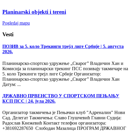
Planinarski objekti i tereni
Pogledaj mapu
Vesti
ПОЗИВ за 5. коло Трекинги трејл лиге Србије
| 5. августа
2026.
Планинарско-спортско удружење „Сварог” Владичин Хан и
Комисија за планинарски трекинг ПСС позивају такмичаре на
5. коло Трекинги трејл лиге Србије Организатор:
Планинарско-спортско удружење „Сварог” Владичин Хан
Датум: ...
ДРЖАВНО ПРВЕНСТВО У СПОРТСКОМ ПЕЊАЊУ
КСП ПСС
| 24. јула 2026.
Организатор такмичења је Пењачки клуб "Адреналин" Нови
Сад. Делегат Такмичења: Славо Глушчевић Главни Судија:
Радослав Кнежевић Контакт телефон организатора:
+381692287650 Слободан Мазалица ПРОГРАМ ДРЖАВНОГ