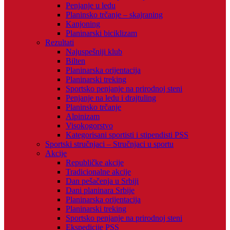
Penjanje u ledu
Planinsko trčanje – skajraning
Kanjoning
Planinarski biciklizam
Rezultati
Najuspešniji klub
Bilten
Planinarska orijentacija
Planinarski treking
Sportsko penjanje na prirodnoj steni
Penjanje na ledu i drajtuling
Planinsko trčanje
Alpinizam
Visokogorstvo
Kategorisani sportisti i stipendisti PSS
Sportski stručnjaci – Stručnjaci u sportu
Akcije
Republičke akcije
Tradicionalne akcije
Dan pešačenja u Srbiji
Dani planinara Srbije
Planinarska orijentacija
Planinarski treking
Sportsko penjanje na prirodnoj steni
Ekspedicije PSS