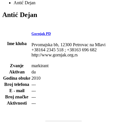
Antić Dejan
Antić Dejan
Gornjak PD
Ime kluba
Prvomajska bb, 12300 Petrovac na Mlavi
+38164 2345 518 ; +38163 696 682
http://www.gornjak.org.rs
Zvanje
markirant
Aktivan
da
Godina obuke
2010
Broj telefona
---
E - mail
---
Broj značke
---
Aktivnosti
---