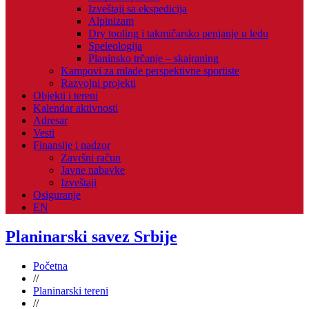
Izveštaji sa ekspedicija
Alpinizam
Dry tooling i takmičarsko penjanje u ledu
Speleologija
Planinsko trčanje – skajraning
Kampovi za mlade perspektivne sportiste
Razvojni projekti
Objekti i tereni
Kalendar aktivnosti
Adresar
Vesti
Finansije i nadzor
Završni račun
Javne nabavke
Izveštaji
Osiguranje
EN
Planinarski savez Srbije
Početna
//
Planinarski tereni
//