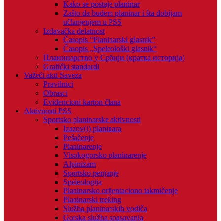
Kako se postaje planinar
Zašto da budem planinar i šta dobijam
učlanjenjem u PSS
Izdavačka delatnost
Časopis “Planinarski glasnik”
Časopis „Speleološki glasnik“
Планинарство у Србији (кратка историја)
Grafički standardi
Važeći akti Saveza
Pravilnici
Obrasci
Evidencioni karton člana
Aktivnosti PSS
Sportsko planinarske aktivnosti
Izazov(i) planinara
Pešačenje
Planinarenje
Visokogorsko planinarenje
Alpinizam
Sportsko penjanje
Speleologija
Planinarsko orijentaciono takmičenje
Planinarski treking
Služba planinarskih vodiča
Gorska služba spasavanja