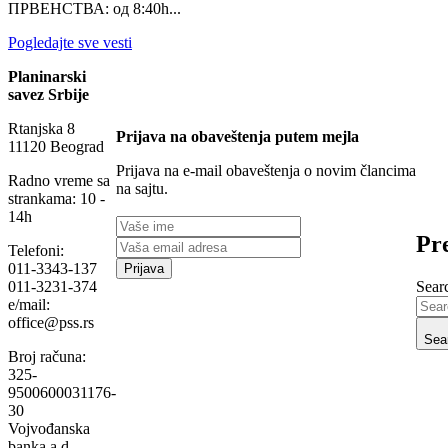
ПРВЕНСТВА: од 8:40h...
Pogledajte sve vesti
Planinarski
savez Srbije
Rtanjska 8
Prijava na obaveštenja putem mejla
11120 Beograd
Prijava na e-mail obaveštenja o novim člancima
Radno vreme sa
na sajtu.
strankama: 10 -
14h
Pre
Telefoni:
011-3343-137
Searc
011-3231-374
e/mail:
office@pss.rs
Sea
Broj računa:
325-
9500600031176-
30
Vojvođanska
banka a.d. –