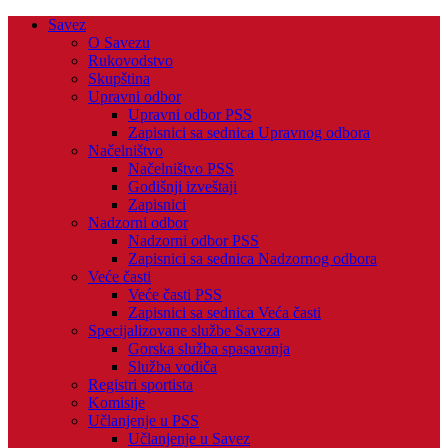
Savez
O Savezu
Rukovodstvo
Skupština
Upravni odbor
Upravni odbor PSS
Zapisnici sa sednica Upravnog odbora
Načelništvo
Načelništvo PSS
Godišnji izveštaji
Zapisnici
Nadzorni odbor
Nadzorni odbor PSS
Zapisnici sa sednica Nadzornog odbora
Veće časti
Veće časti PSS
Zapisnici sa sednica Veća časti
Specijalizovane službe Saveza
Gorska služba spasavanja
Služba vodiča
Registri sportista
Komisije
Učlanjenje u PSS
Učlanjenje u Savez