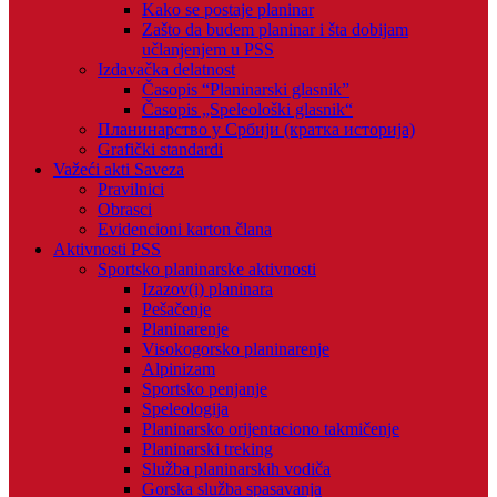
Kako se postaje planinar
Zašto da budem planinar i šta dobijam
učlanjenjem u PSS
Izdavačka delatnost
Časopis “Planinarski glasnik”
Časopis „Speleološki glasnik“
Планинарство у Србији (кратка историја)
Grafički standardi
Važeći akti Saveza
Pravilnici
Obrasci
Evidencioni karton člana
Aktivnosti PSS
Sportsko planinarske aktivnosti
Izazov(i) planinara
Pešačenje
Planinarenje
Visokogorsko planinarenje
Alpinizam
Sportsko penjanje
Speleologija
Planinarsko orijentaciono takmičenje
Planinarski treking
Služba planinarskih vodiča
Gorska služba spasavanja