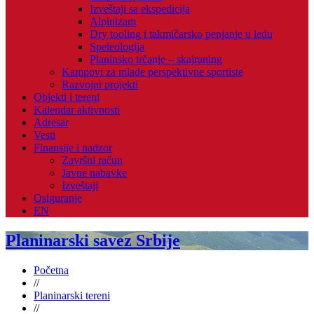
Izveštaji sa ekspedicija
Alpinizam
Dry tooling i takmičarsko penjanje u ledu
Speleologija
Planinsko trčanje – skajraning
Kampovi za mlade perspektivne sportiste
Razvojni projekti
Objekti i tereni
Kalendar aktivnosti
Adresar
Vesti
Finansije i nadzor
Završni račun
Javne nabavke
Izveštaji
Osiguranje
EN
Planinarski savez Srbije
Početna
//
Planinarski tereni
//