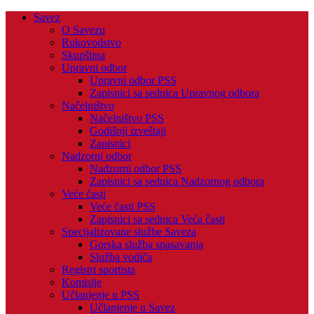
Savez
O Savezu
Rukovodstvo
Skupština
Upravni odbor
Upravni odbor PSS
Zapisnici sa sednica Upravnog odbora
Načelništvo
Načelništvo PSS
Godišnji izveštaji
Zapisnici
Nadzorni odbor
Nadzorni odbor PSS
Zapisnici sa sednica Nadzornog odbora
Veće časti
Veće časti PSS
Zapisnici sa sednica Veća časti
Specijalizovane službe Saveza
Gorska služba spasavanja
Služba vodiča
Registri sportista
Komisije
Učlanjenje u PSS
Učlanjenje u Savez