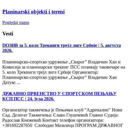
Planinarski objekti i tereni
Pogledaj mapu
Vesti
ПОЗИВ за 5. коло Трекинги трејл лиге Србије
| 5. августа
2026.
Планинарско-спортско удружење „Сварог” Владичин Хан и
Комисија за планинарски трекинг ПСС позивају такмичаре на
5. коло Трекинги трејл лиге Србије Организатор:
Планинарско-спортско удружење „Сварог” Владичин Хан
Датум: ...
ДРЖАВНО ПРВЕНСТВО У СПОРТСКОМ ПЕЊАЊУ
КСП ПСС
| 24. јула 2026.
Организатор такмичења је Пењачки клуб "Адреналин" Нови
Сад. Делегат Такмичења: Славо Глушчевић Главни Судија:
Радослав Кнежевић Контакт телефон организатора:
+381692287650 Слободан Мазалица ПРОГРАМ ДРЖАВНОГ