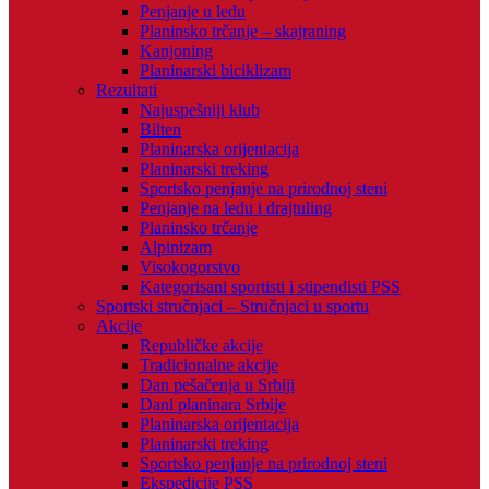
Penjanje u ledu
Planinsko trčanje – skajraning
Kanjoning
Planinarski biciklizam
Rezultati
Najuspešniji klub
Bilten
Planinarska orijentacija
Planinarski treking
Sportsko penjanje na prirodnoj steni
Penjanje na ledu i drajtuling
Planinsko trčanje
Alpinizam
Visokogorstvo
Kategorisani sportisti i stipendisti PSS
Sportski stručnjaci – Stručnjaci u sportu
Akcije
Republičke akcije
Tradicionalne akcije
Dan pešačenja u Srbiji
Dani planinara Srbije
Planinarska orijentacija
Planinarski treking
Sportsko penjanje na prirodnoj steni
Ekspedicije PSS