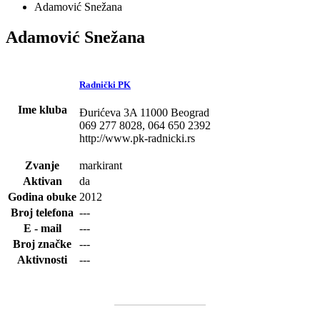
Adamović Snežana
Adamović Snežana
Radnički PK
Ime kluba
Đurićeva 3A 11000 Beograd
069 277 8028, 064 650 2392
http://www.pk-radnicki.rs
Zvanje
markirant
Aktivan
da
Godina obuke
2012
Broj telefona
---
E - mail
---
Broj značke
---
Aktivnosti
---