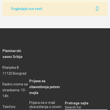
Pogledajte sve vesti
Planinarski
savez Srbije
Rtanjska 8
11120 Beograd
Prijava na
Radno vreme sa
obaveštenja putem
strankama: 10 -
mejla
14h
Prijava na e-mail
Pretraga sajta
obaveštenja o novim
Telefoni:
Search for: