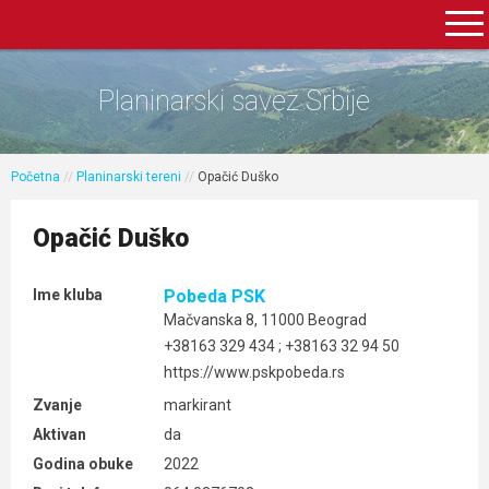
Planinarski savez Srbije
Početna
//
Planinarski tereni
//
Opačić Duško
Opačić Duško
Ime kluba
Pobeda PSK
Mačvanska 8, 11000 Beograd
+38163 329 434 ; +38163 32 94 50
https://www.pskpobeda.rs
Zvanje
markirant
Aktivan
da
Godina obuke
2022