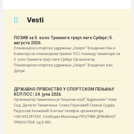
Vesti
ПОЗИВ за 5. коло Трекинги трејл лиге Србије
| 5.
августа 2026.
Планинарско-спортско удружење „Сварог” Владичин Хан и
Комисија за планинарски трекинг ПСС позивају такмичаре на
5. коло Трекинги трејл лиге Србије Организатор:
Планинарско-спортско удружење „Сварог” Владичин Хан
Датум: ...
ДРЖАВНО ПРВЕНСТВО У СПОРТСКОМ ПЕЊАЊУ
КСП ПСС
| 24. јула 2026.
Организатор такмичења је Пењачки клуб "Адреналин" Нови
Сад. Делегат Такмичења: Славо Глушчевић Главни Судија:
Радослав Кнежевић Контакт телефон организатора:
+381692287650 Слободан Мазалица ПРОГРАМ ДРЖАВНОГ
ПРВЕНСТВА: од 8:40h...