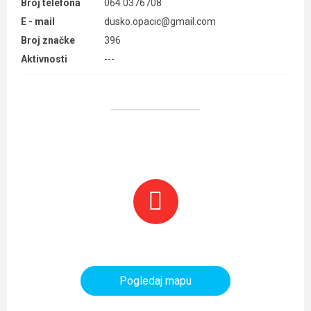
Broj telefona
064 0376708
E - mail
dusko.opacic@gmail.com
Broj značke
396
Aktivnosti
---
Planinarski objekti i tereni
Pogledaj mapu