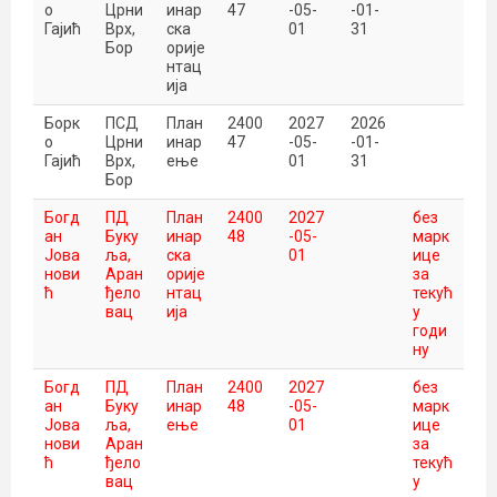
о
Црни
инар
47
-05-
-01-
Гајић
Врх,
ска
01
31
Бор
орије
нтац
ија
Борк
ПСД
План
2400
2027
2026
о
Црни
инар
47
-05-
-01-
Гајић
Врх,
ење
01
31
Бор
Богд
ПД
План
2400
2027
без
ан
Буку
инар
48
-05-
марк
Јова
ља,
ска
01
ице
нови
Аран
орије
за
ћ
ђело
нтац
текућ
вац
ија
у
годи
ну
Богд
ПД
План
2400
2027
без
ан
Буку
инар
48
-05-
марк
Јова
ља,
ење
01
ице
нови
Аран
за
ћ
ђело
текућ
вац
у