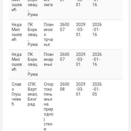
ошев
овац
лига
01
16
ић
,
Рума
Неда
ПК
План
2600
2029
2026
Мил
Борк
инск
07
-03-
-01-
ошев
овац
о
01
16
ић
,
трча
Рума
ње
Неда
ПК
План
2600
2029
2026
Мил
Борк
инар
07
-03-
-01-
ошев
овац
ење
01
16
ић
,
Рума
Слав
СПК
Спор
2600
2029
2026
о
Верт
тско
08
-03-
-01-
Глуш
икал,
пењ
01
05
чеви
Беог
ање
ћ
рад
на
прир
одно
ј
стен
и