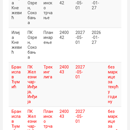
а
Озре
инск
42
-05-
-01-
Кне
н,
о
01
27
жеви
Соко
трча
ћ
бањ
ње
а
Илиј
ПК
План
2400
2027
2026
а
Озре
инар
42
-05-
-01-
Кне
н,
ење
01
27
жеви
Соко
ћ
бањ
а
Бран
ПК
Трек
2400
2027
без
исла
Жел
инг
43
-05-
марк
в
езни
лига
01
ице
Ђум
чар-
за
ић
Инђи
текућ
ја,
у
Инђи
годи
ја
ну
Бран
ПК
План
2400
2027
без
исла
Жел
инск
43
-05-
марк
в
езни
о
01
ице
Ђум
чар-
трча
за