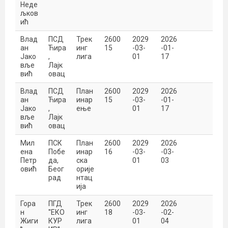
Неде
љков
ић
Влад
ПСД
Трек
2600
2029
2026
ан
Ћира
инг
15
-03-
-01-
Јако
,
лига
01
17
вље
Лајк
вић
овац
Влад
ПСД
План
2600
2029
2026
ан
Ћира
инар
15
-03-
-01-
Јако
,
ење
01
17
вље
Лајк
вић
овац
Мил
ПСК
План
2600
2029
2026
ена
Побе
инар
16
-03-
-03-
Петр
да,
ска
01
03
овић
Беог
орије
рад
нтац
ија
Гора
ПГД
Трек
2600
2029
2026
н
''ЕКО
инг
18
-03-
-02-
Жиги
КУР
лига
01
04