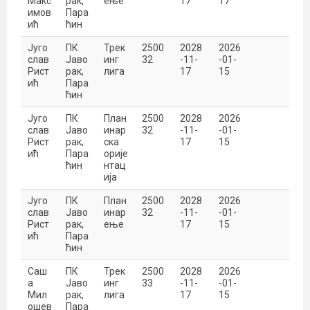
Макс
рак,
ење
17
17
имов
Пара
ић
ћин
Југо
ПК
Трек
2500
2028
2026
слав
Јаво
инг
32
-11-
-01-
Рист
рак,
лига
17
15
ић
Пара
ћин
Југо
ПК
План
2500
2028
2026
слав
Јаво
инар
32
-11-
-01-
Рист
рак,
ска
17
15
ић
Пара
орије
ћин
нтац
ија
Југо
ПК
План
2500
2028
2026
слав
Јаво
инар
32
-11-
-01-
Рист
рак,
ење
17
15
ић
Пара
ћин
Саш
ПК
Трек
2500
2028
2026
а
Јаво
инг
33
-11-
-01-
Мил
рак,
лига
17
15
ошев
Пара