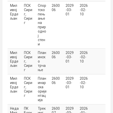
Мил
ПСК
Спор
2600
2029
2026
ивој
Сири
тско
06
-03-
-02-
Ерде
г,
пењ
01
10
љан
Сири
ање
г
на
прир
одно
ј
стен
и
Мил
ПСК
План
2600
2029
2026
ивој
Сири
инск
06
-03-
-02-
Ерде
г,
о
01
10
љан
Сири
трча
г
ње
Мил
ПСК
План
2600
2029
2026
ивој
Сири
инар
06
-03-
-02-
Ерде
г,
ска
01
10
љан
Сири
орије
г
нтац
ија
Неда
ПК
Трек
2600
2029
2026
Мил
Борк
инг
07
-03-
-01-