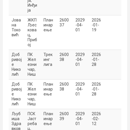
ја,
Инђи
ја
Јова
ЖКП
План
2600
2029
2026
на
Љес
инар
37
-04-
-01-
Токо
кова
ење
01
19
вић
ц,
Приб
ој
Доб
ПК
Трек
2600
2029
2026
ривој
Жел
инг
38
-04-
-01-
е
езни
лига
01
28
Нико
чар,
лић
Ниш
Доб
ПК
План
2600
2029
2026
ривој
Жел
инар
38
-04-
-01-
е
езни
ење
01
28
Нико
чар,
лић
Ниш
Љуб
ПСК
План
2600
2029
2026
иша
Јаст
инар
39
-04-
-02-
Здра
реба
ење
01
12
вков
ц,