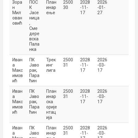
Зора
ПОС
План
2500
2028
2026
н
К
инар
30
-11-
-01-
Мил
Јасе
ење
17
27
ован
ница
овић
,
Сме
дере
вска
Пала
нка
Иван
ПК
Трек
2500
2028
2026
а
Јаво
инг
31
-11-
-03-
Макс
рак,
лига
17
17
имов
Пара
ић
ћин
Иван
ПК
План
2500
2028
2026
а
Јаво
инар
31
-11-
-03-
Макс
рак,
ска
17
17
имов
Пара
орије
ић
ћин
нтац
ија
Иван
ПК
План
2500
2028
2026
а
Јаво
инар
31
-11-
-03-