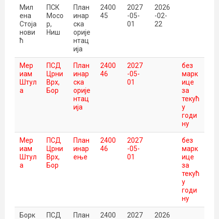
Мил
ПСК
План
2400
2027
2026
ена
Мосо
инар
45
-05-
-02-
Стоја
р,
ска
01
22
нови
Ниш
орије
ћ
нтац
ија
Мер
ПСД
План
2400
2027
без
иам
Црни
инар
46
-05-
марк
Штул
Врх,
ска
01
ице
а
Бор
орије
за
нтац
текућ
ија
у
годи
ну
Мер
ПСД
План
2400
2027
без
иам
Црни
инар
46
-05-
марк
Штул
Врх,
ење
01
ице
а
Бор
за
текућ
у
годи
ну
Борк
ПСД
План
2400
2027
2026