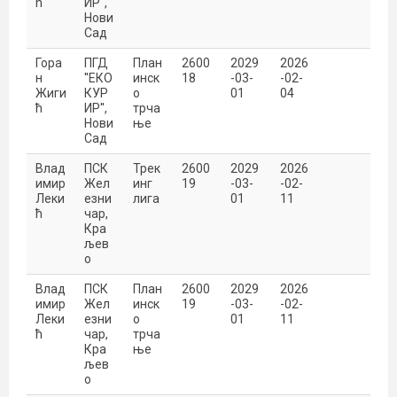
ћ
ИР'',
Нови
Сад
Гора
ПГД
План
2600
2029
2026
н
''ЕКО
инск
18
-03-
-02-
Жиги
КУР
о
01
04
ћ
ИР'',
трча
Нови
ње
Сад
Влад
ПСК
Трек
2600
2029
2026
имир
Жел
инг
19
-03-
-02-
Леки
езни
лига
01
11
ћ
чар,
Кра
љев
о
Влад
ПСК
План
2600
2029
2026
имир
Жел
инск
19
-03-
-02-
Леки
езни
о
01
11
ћ
чар,
трча
Кра
ње
љев
о