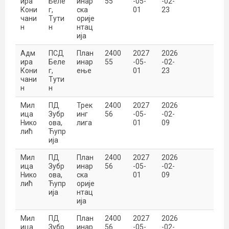
ира
Беле
инар
55
-05-
-02-
Кони
г,
ска
01
23
чани
Тути
орије
н
н
нтац
ија
Адм
ПСД
План
2400
2027
2026
ира
Беле
инар
55
-05-
-02-
Кони
г,
ење
01
23
чани
Тути
н
н
Мил
ПД
Трек
2400
2027
2026
ица
Зубр
инг
56
-05-
-02-
Нико
ова,
лига
01
09
лић
Ћупр
ија
Мил
ПД
План
2400
2027
2026
ица
Зубр
инар
56
-05-
-02-
Нико
ова,
ска
01
09
лић
Ћупр
орије
ија
нтац
ија
Мил
ПД
План
2400
2027
2026
ица
Зубр
инар
56
-05-
-02-