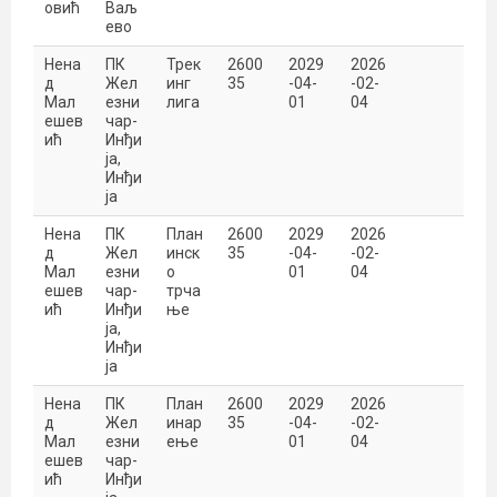
овић
Ваљ
ево
Нена
ПК
Трек
2600
2029
2026
д
Жел
инг
35
-04-
-02-
Мал
езни
лига
01
04
ешев
чар-
ић
Инђи
ја,
Инђи
ја
Нена
ПК
План
2600
2029
2026
д
Жел
инск
35
-04-
-02-
Мал
езни
о
01
04
ешев
чар-
трча
ић
Инђи
ње
ја,
Инђи
ја
Нена
ПК
План
2600
2029
2026
д
Жел
инар
35
-04-
-02-
Мал
езни
ење
01
04
ешев
чар-
ић
Инђи