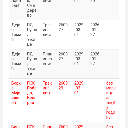
Павл
к,
ење
01
20
овић
Сме
дере
во
Деја
ПД
Трек
2600
2029
2026
н
Рујно
инг
27
-03-
-01-
Томи
,
лига
01
27
ћ
Ужи
це
Деја
ПД
План
2600
2029
2026
н
Рујно
инар
27
-03-
-01-
Томи
,
ење
01
27
ћ
Ужи
це
Борк
ПСК
Трек
2600
2029
без
о
Побе
инг
29
-03-
марк
Мија
да,
лига
01
ице
илов
Беог
за
ић
рад
текућ
у
годи
ну
Борк
ПСК
План
2600
2029
без