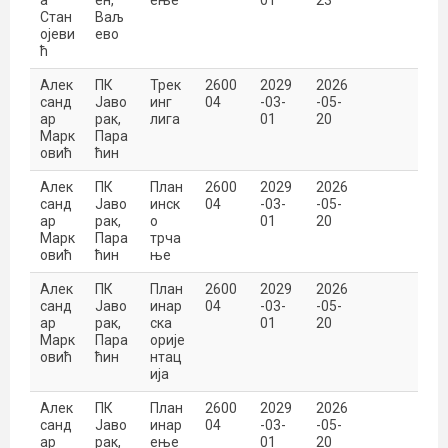
а
ен,
ење
01
23
Стан
Ваљ
ојеви
ево
ћ
Алек
ПК
Трек
2600
2029
2026
санд
Јаво
инг
04
-03-
-05-
ар
рак,
лига
01
20
Марк
Пара
овић
ћин
Алек
ПК
План
2600
2029
2026
санд
Јаво
инск
04
-03-
-05-
ар
рак,
о
01
20
Марк
Пара
трча
овић
ћин
ње
Алек
ПК
План
2600
2029
2026
санд
Јаво
инар
04
-03-
-05-
ар
рак,
ска
01
20
Марк
Пара
орије
овић
ћин
нтац
ија
Алек
ПК
План
2600
2029
2026
санд
Јаво
инар
04
-03-
-05-
ар
рак,
ење
01
20