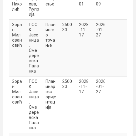
Нико
ова,
ење
01
09
лић
Ћупр
ија
Зора
ПОС
План
2500
2028
2026
н
К
инск
30
-11-
-01-
Мил
Јасе
о
17
27
ован
ница
трча
овић
,
ње
Сме
дере
вска
Пала
нка
Зора
ПОС
План
2500
2028
2026
н
К
инар
30
-11-
-01-
Мил
Јасе
ска
17
27
ован
ница
орије
овић
,
нтац
Сме
ија
дере
вска
Пала
нка