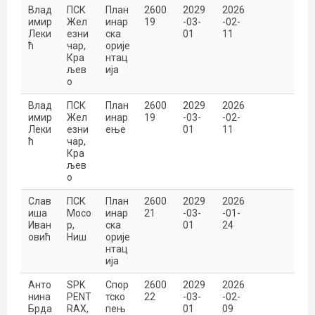
Влад
ПСК
План
2600
2029
2026
имир
Жел
инар
19
-03-
-02-
Леки
езни
ска
01
11
ћ
чар,
орије
Кра
нтац
љев
ија
о
Влад
ПСК
План
2600
2029
2026
имир
Жел
инар
19
-03-
-02-
Леки
езни
ење
01
11
ћ
чар,
Кра
љев
о
Слав
ПСК
План
2600
2029
2026
иша
Мосо
инар
21
-03-
-01-
Иван
р,
ска
01
24
овић
Ниш
орије
нтац
ија
Анто
SPK
Спор
2600
2029
2026
нина
PENT
тско
22
-03-
-02-
Брда
RAX,
пењ
01
09