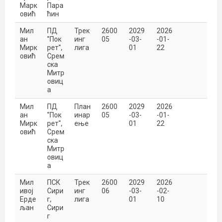
Марк
Пара
овић
ћин
Мил
ПД
Трек
2600
2029
2026
ан
''Пок
инг
05
-03-
-01-
Мирк
рет'',
лига
01
22
овић
Срем
ска
Митр
овиц
а
Мил
ПД
План
2600
2029
2026
ан
''Пок
инар
05
-03-
-01-
Мирк
рет'',
ење
01
22
овић
Срем
ска
Митр
овиц
а
Мил
ПСК
Трек
2600
2029
2026
ивој
Сири
инг
06
-03-
-02-
Ерде
г,
лига
01
10
љан
Сири
г