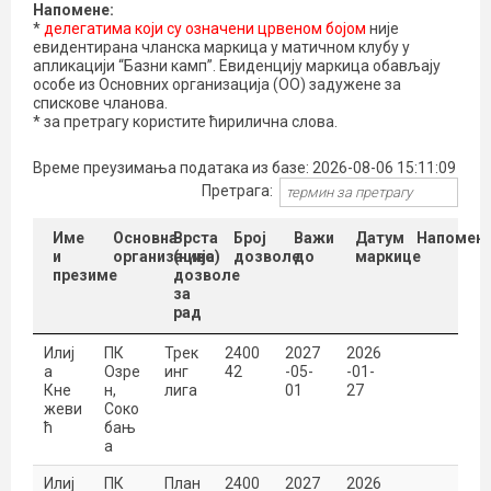
Напоменe:
*
делегатима који су означени
црвеном бојом
није
евидентирана чланска маркица у матичном клубу у
апликацији “Базни камп”. Евиденцију маркица обављају
особе из Основних организација (ОО) задужене за
спискове чланова.
* за претрагу користите ћирилична слова.
Време преузимања података из базе:
2026-08-06 15:11:09
Претрага:
Име
Основна
Врста
Број
Важи
Датум
Напомен
и
организација
(ниво)
дозволе
до
маркице
презиме
дозволе
за
рад
Илиј
ПК
Трек
2400
2027
2026
а
Озре
инг
42
-05-
-01-
Кне
н,
лига
01
27
жеви
Соко
ћ
бањ
а
Илиј
ПК
План
2400
2027
2026