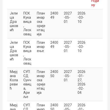
годи
ну
Јели
ПСК
План
2400
2027
2026
ца
Кука
инар
49
-05-
-03-
Дра
вица
ска
01
10
шков
,
орије
ић
Леск
нтац
овац
ија
Јели
ПСК
План
2400
2027
2026
ца
Кука
инар
49
-05-
-03-
Дра
вица
ење
01
10
шков
,
ић
Леск
овац
Мирј
СУП
План
2400
2027
2026
ана
СД
инар
50
-05-
-01-
Кола
Сунч
ска
01
27
,
реви
евиц
орије
2026
ћ
а,
нтац
-02-
Ари
ија
04
ље
Мирј
СУП
План
2400
2027
2026
ана
СД
инар
50
-05-
-01-