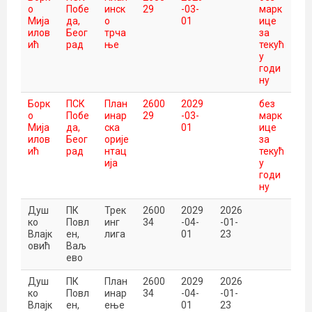
о
Побе
инск
29
-03-
марк
Мија
да,
о
01
ице
илов
Беог
трча
за
ић
рад
ње
текућ
у
годи
ну
Борк
ПСК
План
2600
2029
без
о
Побе
инар
29
-03-
марк
Мија
да,
ска
01
ице
илов
Беог
орије
за
ић
рад
нтац
текућ
ија
у
годи
ну
Душ
ПК
Трек
2600
2029
2026
ко
Повл
инг
34
-04-
-01-
Влајк
ен,
лига
01
23
овић
Ваљ
ево
Душ
ПК
План
2600
2029
2026
ко
Повл
инар
34
-04-
-01-
Влајк
ен,
ење
01
23