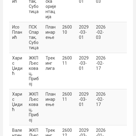
ић
так,
ска
01
03
Субо
орије
тица
нтац
ија
Исо
ПСК
План
2600
2029
2026
План
Спар
инар
10
-03-
-02-
ић
так,
ење
01
03
Субо
тица
Хари
ЖКП
Трек
2600
2029
2026
с
Љес
инг
11
-03-
-02-
Џиди
кова
лига
01
17
ћ
ц,
Приб
ој
Хари
ЖКП
План
2600
2029
2026
с
Љес
инар
11
-03-
-02-
Џиди
кова
ење
01
17
ћ
ц,
Приб
ој
Вале
ЖКП
Трек
2600
2029
2026
нтин
Љес
инг
12
-03-
-01-