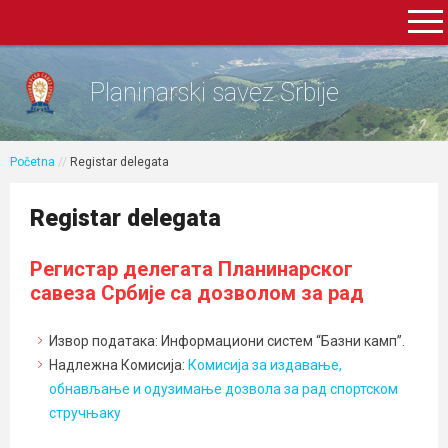
Planinarski savez Srbije
Početna
//
Registar delegata
Registar delegata
Регистар делегата Планинарског
савеза Србије са дозволом за рад
Извор података: Информациони систем “Базни камп”.
Надлежна Комисија:
Комисија за издавање,
обнављање и одузимање дозвола за рад спортском
стручњаку