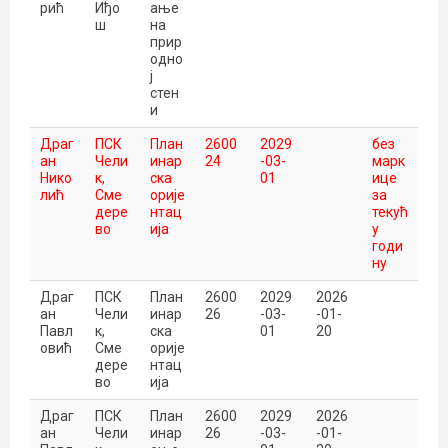
рић
Иђо
ање
ш
на
прир
одно
ј
стен
и
Драг
ПСК
План
2600
2029
без
ан
Чели
инар
24
-03-
марк
Нико
к,
ска
01
ице
лић
Сме
орије
за
дере
нтац
текућ
во
ија
у
годи
ну
Драг
ПСК
План
2600
2029
2026
ан
Чели
инар
26
-03-
-01-
Павл
к,
ска
01
20
овић
Сме
орије
дере
нтац
во
ија
Драг
ПСК
План
2600
2029
2026
ан
Чели
инар
26
-03-
-01-