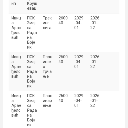
ић
Круш
евац
Ивиц
ПСК
Трек
2600
2029
2026
а
Змај
инг
40
-04-
-01-
Аран
са
лига
01
22
ђело
Рада
вић
на,
Бојн
ик
Ивиц
ПСК
План
2600
2029
2026
а
Змај
инск
40
-04-
-01-
Аран
са
о
01
22
ђело
Рада
трча
вић
на,
ње
Бојн
ик
Ивиц
ПСК
План
2600
2029
2026
а
Змај
инар
40
-04-
-01-
Аран
са
ење
01
22
ђело
Рада
вић
на,
Бојн
ик