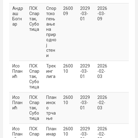
Андр
ПСК
Спор
2600
2029
2026
аш
Спар
тско
09
-03-
-03-
Богн
так,
пењ
01
09
ар
Субо
ање
тица
на
прир
одно
ј
стен
и
Исо
ПСК
Трек
2600
2029
2026
План
Спар
инг
10
-03-
-02-
ић
так,
лига
01
03
Субо
тица
Исо
ПСК
План
2600
2029
2026
План
Спар
инск
10
-03-
-02-
ић
так,
о
01
03
Субо
трча
тица
ње
Исо
ПСК
План
2600
2029
2026
План
Спар
инар
10
-03-
-02-