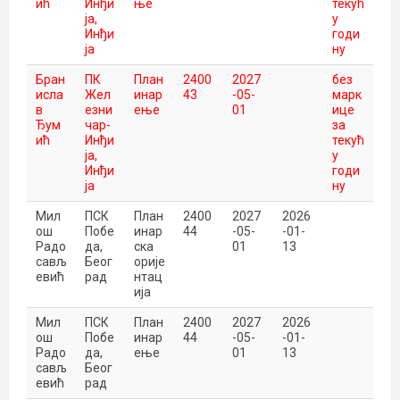
ић
Инђи
ње
текућ
ја,
у
Инђи
годи
ја
ну
Бран
ПК
План
2400
2027
без
исла
Жел
инар
43
-05-
марк
в
езни
ење
01
ице
Ђум
чар-
за
ић
Инђи
текућ
ја,
у
Инђи
годи
ја
ну
Мил
ПСК
План
2400
2027
2026
ош
Побе
инар
44
-05-
-01-
Радо
да,
ска
01
13
сављ
Беог
орије
евић
рад
нтац
ија
Мил
ПСК
План
2400
2027
2026
ош
Побе
инар
44
-05-
-01-
Радо
да,
ење
01
13
сављ
Беог
евић
рад