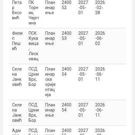
Пета
ПК
План
2400
2027
2026
р
Торн
инар
52
-05-
-02-
Весо
ик,
ење
01
28
вић
Чајет
ина
Фили
ПСК
План
2400
2027
2026
п
Кука
инар
53
-05-
-06-
Пеш
вица
ење
01
02
ић
,
Леск
овац
Селе
ПСД
План
2400
2027
2026
на
Црни
инар
54
-05-
-06-
Јанк
Врх,
ска
01
11
овић
Бор
орије
нтац
ија
Селе
ПСД
План
2400
2027
2026
на
Црни
инар
54
-05-
-06-
Јанк
Врх,
ење
01
11
овић
Бор
Адм
ПСД
План
2400
2027
2026