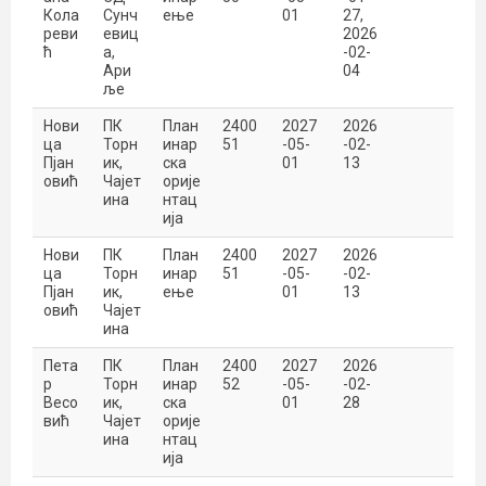
Кола
Сунч
ење
01
27
,
реви
евиц
2026
ћ
а,
-02-
Ари
04
ље
Нови
ПК
План
2400
2027
2026
ца
Торн
инар
51
-05-
-02-
Пјан
ик,
ска
01
13
овић
Чајет
орије
ина
нтац
ија
Нови
ПК
План
2400
2027
2026
ца
Торн
инар
51
-05-
-02-
Пјан
ик,
ење
01
13
овић
Чајет
ина
Пета
ПК
План
2400
2027
2026
р
Торн
инар
52
-05-
-02-
Весо
ик,
ска
01
28
вић
Чајет
орије
ина
нтац
ија