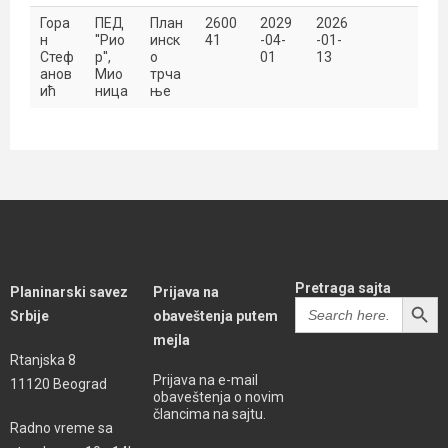
Гора
ПЕД
План
2600
2029
2026
н
''Рио
инск
41
-04-
-01-
Стеф
р'',
о
01
13
анов
Мио
трча
ић
ница
ње
Pretraga sajta
Planinarski savez
Prijava na
SEARCH BUTT
Search
Srbije
obaveštenja putem
for:
mejla
Rtanjska 8
Prijava na e-mail
11120 Beograd
obaveštenja o novim
člancima na sajtu.
Radno vreme sa