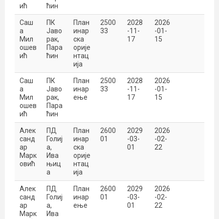
ић
ћин
Саш
ПК
План
2500
2028
2026
а
Јаво
инар
33
-11-
-01-
Мил
рак,
ска
17
15
ошев
Пара
орије
ић
ћин
нтац
ија
Саш
ПК
План
2500
2028
2026
а
Јаво
инар
33
-11-
-01-
Мил
рак,
ење
17
15
ошев
Пара
ић
ћин
Алек
ПД
План
2600
2029
2026
санд
Голиј
инар
01
-03-
-02-
ар
а,
ска
01
22
Марк
Ива
орије
овић
њиц
нтац
а
ија
Алек
ПД
План
2600
2029
2026
санд
Голиј
инар
01
-03-
-02-
ар
а,
ење
01
22
Марк
Ива