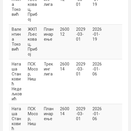
а
кова
лига
01
19
Токо
ц,
вић
Приб
ој
Вале
ЖКП
План
2600
2029
2026
нтин
Љес
инар
12
-03-
-01-
а
кова
ење
01
19
Токо
ц,
вић
Приб
ој
Ната
ПСК
Трек
2600
2029
2026
ша
Мосо
инг
14
-03-
-01-
Стан
р,
лига
01
06
кови
Ниш
ћ
Неде
љков
ић
Ната
ПСК
План
2600
2029
2026
ша
Мосо
инар
14
-03-
-01-
Стан
р,
ење
01
06
кови
Ниш
ћ