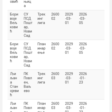
овић
њиц
а
Бори
СУ
Трек
2600
2029
2026
воје
ПСД
инг
02
-03-
-03-
Вељ
Пошт
лига
01
05
кови
ар,
ћ
Нови
Сад
Бори
СУ
План
2600
2029
2026
воје
ПСД
инар
02
-03-
-03-
Вељ
Пошт
ење
01
05
кови
ар,
ћ
Нови
Сад
Љи
ПК
Трек
2600
2029
2026
љан
Повл
инг
03
-03-
-01-
а
ен,
лига
01
23
Стан
Ваљ
ојеви
ево
ћ
Љи
ПК
План
2600
2029
2026
љан
Повл
инар
03
-03-
-01-