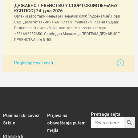
ДРЖАВНО ПРВЕНСТВО У СПОРТСКОМ ПЕЊАЊУ
КСП ПСС
| 24. јула 2026.
Организатор такмичења је Пењачки клуб "Адреналин" Нови
Сад. Делегат Такмичења: Славо Глушчевић Главни Судија:
Радослав Кнежевић Контакт телефон организатора:
+381692287650 Слободан Мазалица ПРОГРАМ ДРЖАВНОГ
ПРВЕНСТВА: од 8:40h...
Pogledajte sve vesti
Pretraga sajta
Planinarski savez
Prijava na
SEARCH BUTT
Search
Srbije
obaveštenja putem
for:
mejla
Rtanjska 8