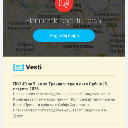
Planinarski objekti i tereni
Pogledaj mapu
Vesti
ПОЗИВ за 5. коло Трекинги трејл лиге Србије
| 5.
августа 2026.
Планинарско-спортско удружење „Сварог” Владичин Хан и
Комисија за планинарски трекинг ПСС позивају такмичаре на
5. коло Трекинги трејл лиге Србије Организатор:
Планинарско-спортско удружење „Сварог” Владичин Хан
Датум: ...