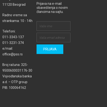
Prijava na e-mail
11120 Beograd
obaveštenja o novim
člancima na sajtu.
Radno vreme sa
strankama: 10 - 14h
Telefoni:
011-3343-137
011-3231-374
e/mail:
office@pss.rs
Broj računa: 325-
9500600031176-30
Vojvođanska banka
a.d. – OTP group
PIB: 100064162