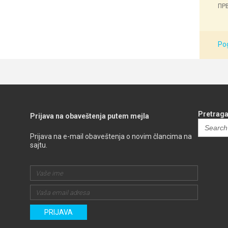
ПРВ
Pog
Pretraga
Prijava na obaveštenja putem mejla
Search
for:
Prijava na e-mail obaveštenja o novim člancima na
sajtu.