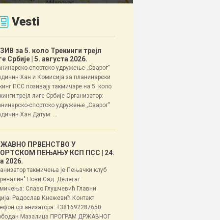
Vesti
ЗИВ за 5. коло Трекинги трејл
ге Србије
| 5. августа 2026.
нинарско-спортско удружење „Сварог”
дичин Хан и Комисија за планинарски
кинг ПСС позивају такмичаре на 5. коло
кинги трејл лиге Србије Организатор:
нинарско-спортско удружење „Сварог”
дичин Хан Датум: ...
ЖАВНО ПРВЕНСТВО У
ОРТСКОМ ПЕЊАЊУ КСП ПСС
| 24.
ла 2026.
анизатор такмичења је Пењачки клуб
реналин" Нови Сад. Делегат
мичења: Славо Глушчевић Главни
ија: Радослав Кнежевић Контакт
ефон организатора: +381692287650
ободан Мазалица ПРОГРАМ ДРЖАВНОГ