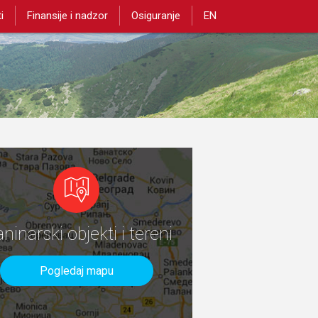
i
Finansije i nadzor
Osiguranje
EN
aninarski objekti i tereni
Pogledaj mapu