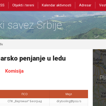
PSS
Objekti i tereni
Kalendar aktivnosti
Adresar
Vest
i savez Srbije
edu
čarsko penjanje u ledu
Komisija
Pl
ПСО
Мејл
СПК „Вертикал“ Београд
drytooling@pss.rs