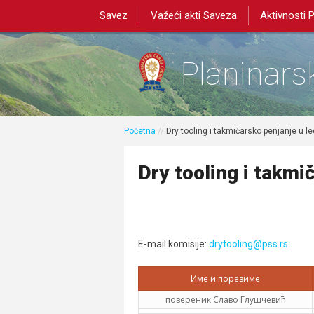
Savez
Važeći akti Saveza
Aktivnosti 
Planinarsk
Početna
//
Dry tooling i takmičarsko penjanje u l
Dry tooling i takmi
E-mail komisije:
drytooling@pss.rs
Име и порезиме
повереник Славо Глушчевић