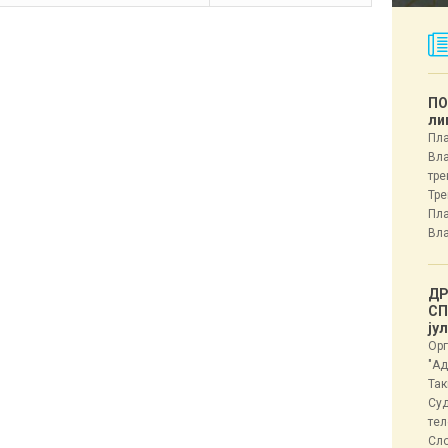
ПО
ли
Пла
Вла
тре
Тре
Пла
Вла
ДР
СП
ју
Орг
"Ад
Так
Суд
тел
Сл