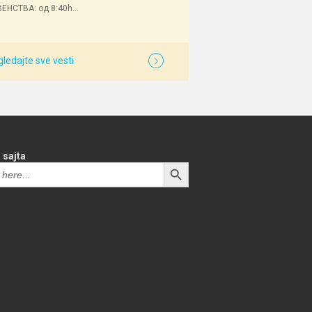
ЕНСТВА: од 8:40h...
ledajte sve vesti
 sajta
SEARCH BUTTON