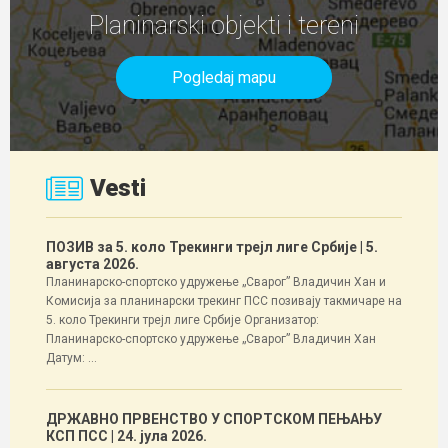
Planinarski objekti i tereni
Pogledaj mapu
Vesti
ПОЗИВ за 5. коло Трекинги трејл лиге Србије
| 5.
августа 2026.
Планинарско-спортско удружење „Сварог” Владичин Хан и
Комисија за планинарски трекинг ПСС позивају такмичаре на
5. коло Трекинги трејл лиге Србије Организатор:
Планинарско-спортско удружење „Сварог” Владичин Хан
Датум: ...
ДРЖАВНО ПРВЕНСТВО У СПОРТСКОМ ПЕЊАЊУ
КСП ПСС
| 24. јула 2026.