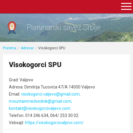
Planinarski savez Srbije
Početna
//
Adresar
//
Visokogorci SPU
Visokogorci SPU
Grad: Valjevo
Adresa: Dimitrija Tucovića 47/A 14000 Valjevo
Email:
visokogorci.valjevo@gmail.com,
mountainmedvednik@gmail.com,
kontakt@visokogorcivaljevo.com
Telefon: 014 246 634, 064/ 253 30 02
Vebsajt:
https://visokogorcivaljevo.com/