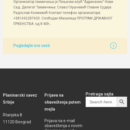
Организатор такмичења је Пењачки клуб "Адреналин" Нови
Сад. Делегат Такмичења: Славо Глушчевић Главни Судија:
Радослав Кнежевић Контакт телефон организатора:
+381692287650 Слободан Мазалица ПРОГРАМ ДРЖАВНОГ
ПРВЕНСТВА: од 8:40h...
Pogledajte sve vesti
Pretraga sajta
Planinarski savez
Prijava na
SEARCH BUTT
Search
Srbije
obaveštenja putem
for:
mejla
Rtanjska 8
Prijava na e-mail
11120 Beograd
obaveštenja o novim