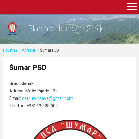
Planinarski savez Srbije
Početna
//
Adresar
//
Šumar PSD
Šumar PSD
Grad: Klenak
Adresa: Moše Pijade 33a
Email:
cetojevicsava@gmail.com
Telefon: +38163 225 004