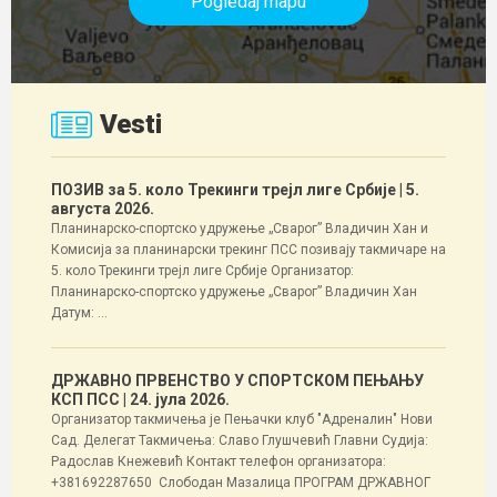
Pogledaj mapu
Vesti
ПОЗИВ за 5. коло Трекинги трејл лиге Србије
| 5.
августа 2026.
Планинарско-спортско удружење „Сварог” Владичин Хан и
Комисија за планинарски трекинг ПСС позивају такмичаре на
5. коло Трекинги трејл лиге Србије Организатор:
Планинарско-спортско удружење „Сварог” Владичин Хан
Датум: ...
ДРЖАВНО ПРВЕНСТВО У СПОРТСКОМ ПЕЊАЊУ
КСП ПСС
| 24. јула 2026.
Организатор такмичења је Пењачки клуб "Адреналин" Нови
Сад. Делегат Такмичења: Славо Глушчевић Главни Судија:
Радослав Кнежевић Контакт телефон организатора:
+381692287650 Слободан Мазалица ПРОГРАМ ДРЖАВНОГ