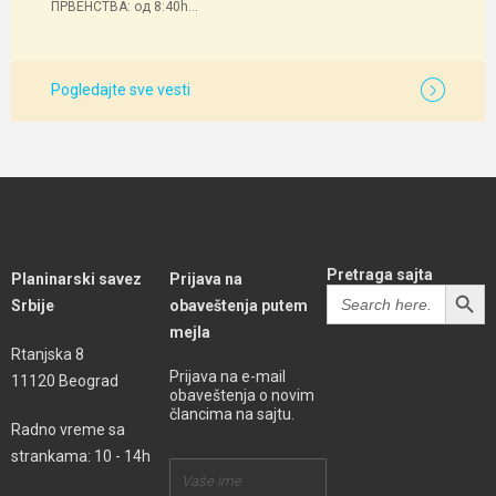
ПРВЕНСТВА: од 8:40h...
Pogledajte sve vesti
Pretraga sajta
Planinarski savez
Prijava na
SEARCH BUTT
Search
Srbije
obaveštenja putem
for:
mejla
Rtanjska 8
Prijava na e-mail
11120 Beograd
obaveštenja o novim
člancima na sajtu.
Radno vreme sa
strankama: 10 - 14h