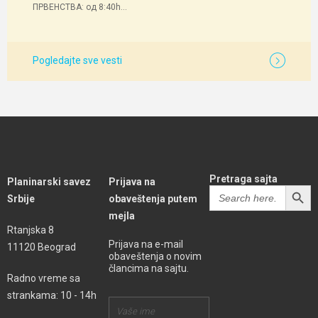
ПРВЕНСТВА: од 8:40h...
Pogledajte sve vesti
Pretraga sajta
Planinarski savez
Prijava na
SEARCH BUTT
Search
Srbije
obaveštenja putem
for:
mejla
Rtanjska 8
Prijava na e-mail
11120 Beograd
obaveštenja o novim
člancima na sajtu.
Radno vreme sa
strankama: 10 - 14h