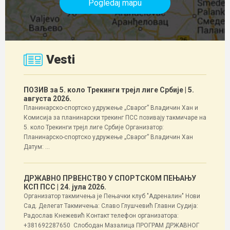
Pogledaj mapu
Vesti
ПОЗИВ за 5. коло Трекинги трејл лиге Србије
| 5.
августа 2026.
Планинарско-спортско удружење „Сварог” Владичин Хан и
Комисија за планинарски трекинг ПСС позивају такмичаре на
5. коло Трекинги трејл лиге Србије Организатор:
Планинарско-спортско удружење „Сварог” Владичин Хан
Датум: ...
ДРЖАВНО ПРВЕНСТВО У СПОРТСКОМ ПЕЊАЊУ
КСП ПСС
| 24. јула 2026.
Организатор такмичења је Пењачки клуб "Адреналин" Нови
Сад. Делегат Такмичења: Славо Глушчевић Главни Судија:
Радослав Кнежевић Контакт телефон организатора:
+381692287650 Слободан Мазалица ПРОГРАМ ДРЖАВНОГ