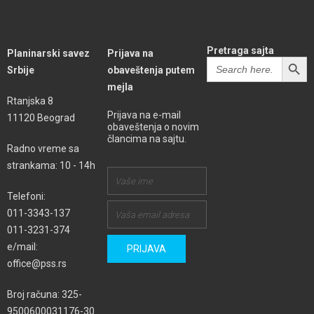
Pretraga sajta
Planinarski savez
Prijava na
SEARCH BUTT
Search
Srbije
obaveštenja putem
for:
mejla
Rtanjska 8
Prijava na e-mail
11120 Beograd
obaveštenja o novim
člancima na sajtu.
Radno vreme sa
strankama: 10 - 14h
Telefoni:
011-3343-137
011-3231-374
e/mail:
office@pss.rs
Broj računa: 325-
9500600031176-30