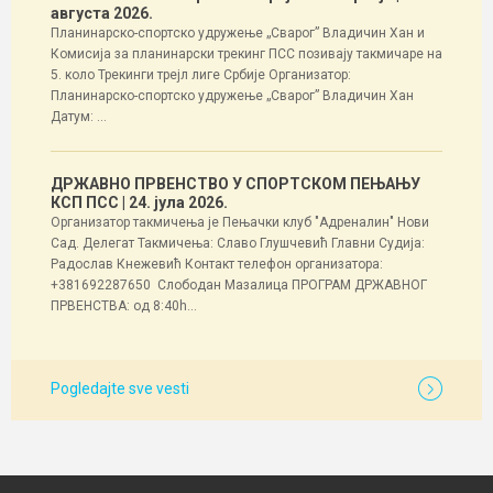
августа 2026.
Планинарско-спортско удружење „Сварог” Владичин Хан и
Комисија за планинарски трекинг ПСС позивају такмичаре на
5. коло Трекинги трејл лиге Србије Организатор:
Планинарско-спортско удружење „Сварог” Владичин Хан
Датум: ...
ДРЖАВНО ПРВЕНСТВО У СПОРТСКОМ ПЕЊАЊУ
КСП ПСС
| 24. јула 2026.
Организатор такмичења је Пењачки клуб "Адреналин" Нови
Сад. Делегат Такмичења: Славо Глушчевић Главни Судија:
Радослав Кнежевић Контакт телефон организатора:
+381692287650 Слободан Мазалица ПРОГРАМ ДРЖАВНОГ
ПРВЕНСТВА: од 8:40h...
Pogledajte sve vesti