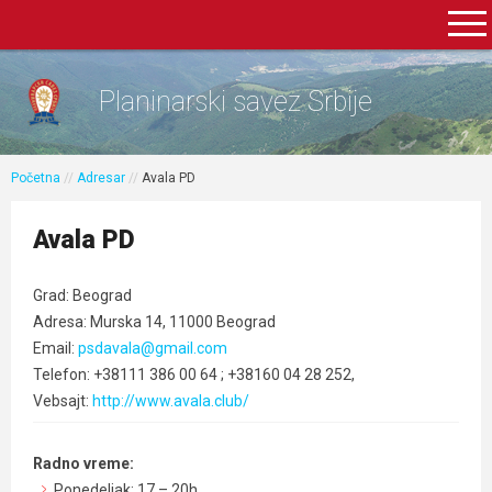
Planinarski savez Srbije
Početna
//
Adresar
//
Avala PD
Avala PD
Grad: Beograd
Adresa: Murska 14, 11000 Beograd
Email:
psdavala@gmail.com
Telefon: +38111 386 00 64 ; +38160 04 28 252,
Vebsajt:
http://www.avala.club/
Radno vreme:
Ponedeljak: 17 – 20h