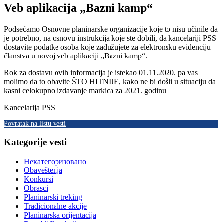
Veb aplikacija „Bazni kamp“
Podsećamo Osnovne planinarske organizacije koje to nisu učinile da
je potrebno, na osnovu instrukcija koje ste dobili, da kancelariji PSS
dostavite podatke osoba koje zadužujete za elektronsku evidenciju
članstva u novoj veb aplikaciji „Bazni kamp“.
Rok za dostavu ovih informacija je istekao 01.11.2020. pa vas
molimo da to obavite ŠTO HITNIJE, kako ne bi došli u situaciju da
kasni celokupno izdavanje markica za 2021. godinu.
Kancelarija PSS
Povratak na listu vesti
Kategorije vesti
Некатегоризовано
Obaveštenja
Konkursi
Obrasci
Planinarski treking
Tradicionalne akcije
Planinarska orijentacija