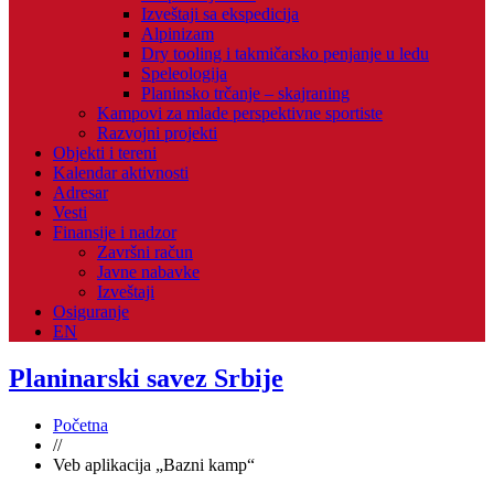
Izveštaji sa ekspedicija
Alpinizam
Dry tooling i takmičarsko penjanje u ledu
Speleologija
Planinsko trčanje – skajraning
Kampovi za mlade perspektivne sportiste
Razvojni projekti
Objekti i tereni
Kalendar aktivnosti
Adresar
Vesti
Finansije i nadzor
Završni račun
Javne nabavke
Izveštaji
Osiguranje
EN
Planinarski savez Srbije
Početna
//
Veb aplikacija „Bazni kamp“