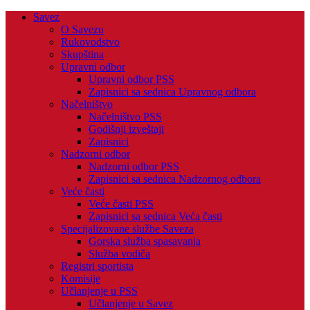
Savez
O Savezu
Rukovodstvo
Skupština
Upravni odbor
Upravni odbor PSS
Zapisnici sa sednica Upravnog odbora
Načelništvo
Načelništvo PSS
Godišnji izveštaji
Zapisnici
Nadzorni odbor
Nadzorni odbor PSS
Zapisnici sa sednica Nadzornog odbora
Veće časti
Veće časti PSS
Zapisnici sa sednica Veća časti
Specijalizovane službe Saveza
Gorska služba spasavanja
Služba vodiča
Registri sportista
Komisije
Učlanjenje u PSS
Učlanjenje u Savez