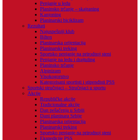
Penjanje u ledu
Planinsko trčanje – skajraning
Kanjoning
Planinarski biciklizam
Rezultati
Najuspešniji klub
Bilten
Planinarska orijentacija
Planinarski treking
Sportsko penjanje na prirodnoj steni
Penjanje na ledu i drajtuling
Planinsko trčanje
Alpinizam
Visokogorstvo
Kategorisani sportisti i stipendisti PSS
Sportski stručnjaci – Stručnjaci u sportu
Akcije
Republičke akcije
Tradicionalne akcije
Dan pešačenja u Srbiji
Dani planinara Srbije
Planinarska orijentacija
Planinarski treking
Sportsko penjanje na prirodnoj steni
Ekspedicije PSS