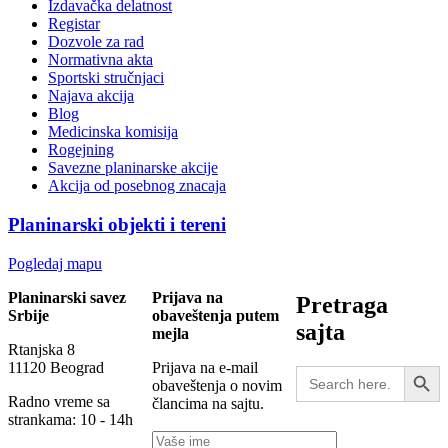
Izdavačka delatnost
Registar
Dozvole za rad
Normativna akta
Sportski stručnjaci
Najava akcija
Blog
Medicinska komisija
Rogejning
Savezne planinarske akcije
Akcija od posebnog znacaja
Planinarski objekti i tereni
Pogledaj mapu
Planinarski savez
Prijava na
Pretraga
Srbije
obaveštenja putem
sajta
mejla
Rtanjska 8
Search Button
11120 Beograd
Prijava na e-mail
Search
obaveštenja o novim
for:
Radno vreme sa
člancima na sajtu.
strankama: 10 - 14h