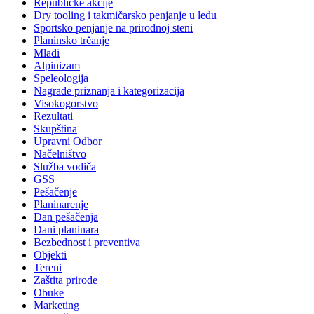
Republičke akcije
Dry tooling i takmičarsko penjanje u ledu
Sportsko penjanje na prirodnoj steni
Planinsko trčanje
Mladi
Alpinizam
Speleologija
Nagrade priznanja i kategorizacija
Visokogorstvo
Rezultati
Skupština
Upravni Odbor
Načelništvo
Služba vodiča
GSS
Pešačenje
Planinarenje
Dan pešačenja
Dani planinara
Bezbednost i preventiva
Objekti
Tereni
Zaštita prirode
Obuke
Marketing