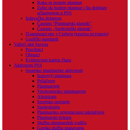
Kako se postaje planinar
Zašto da budem planinar i šta dobijam
učlanjenjem u PSS
Izdavačka delatnost
Časopis “Planinarski glasnik”
Časopis „Speleološki glasnik“
Планинарство у Србији (кратка историја)
Grafički standardi
Važeći akti Saveza
Pravilnici
Obrasci
Evidencioni karton člana
Aktivnosti PSS
Sportsko planinarske aktivnosti
Izazov(i) planinara
Pešačenje
Planinarenje
Visokogorsko planinarenje
Alpinizam
Sportsko penjanje
Speleologija
Planinarsko orijentaciono takmičenje
Planinarski treking
Služba planinarskih vodiča
Gorska služba spasavanja