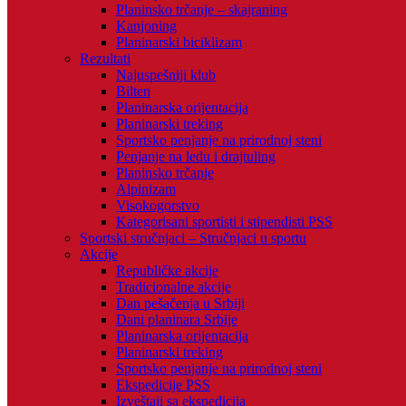
Planinsko trčanje – skajraning
Kanjoning
Planinarski biciklizam
Rezultati
Najuspešniji klub
Bilten
Planinarska orijentacija
Planinarski treking
Sportsko penjanje na prirodnoj steni
Penjanje na ledu i drajtuling
Planinsko trčanje
Alpinizam
Visokogorstvo
Kategorisani sportisti i stipendisti PSS
Sportski stručnjaci – Stručnjaci u sportu
Akcije
Republičke akcije
Tradicionalne akcije
Dan pešačenja u Srbiji
Dani planinara Srbije
Planinarska orijentacija
Planinarski treking
Sportsko penjanje na prirodnoj steni
Ekspedicije PSS
Izveštaji sa ekspedicija