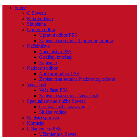
Savez
O Savezu
Rukovodstvo
Skupština
Upravni odbor
Upravni odbor PSS
Zapisnici sa sednica Upravnog odbora
Načelništvo
Načelništvo PSS
Godišnji izveštaji
Zapisnici
Nadzorni odbor
Nadzorni odbor PSS
Zapisnici sa sednica Nadzornog odbora
Veće časti
Veće časti PSS
Zapisnici sa sednica Veća časti
Specijalizovane službe Saveza
Gorska služba spasavanja
Služba vodiča
Registri sportista
Komisije
Učlanjenje u PSS
Učlanjenje u Savez