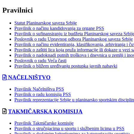
Pravilnici
Statut Planinarskog saveza Srbije
Pravilnik o načinu kandidovanja za organe PSS
Pravilnik o sufinansiranju iz budžeta Planinarskog saveza Srbij
Poslovnik o radu Upravnog odbora Planinarskog saveza Srbije
Pravilnik o načinu evidentiranja, klasifikovanja, arhiviranja i 
Pravilnik o zaštiti lica koja pruža informacije ili dokaze u ve
Pravilnik o nadoknadi putnih troškova i dnevnica u zemlji i ino
Poslovnik o radu Veća časti
Pravilnik o bližem uređivanju postupka javnih nabavki
NAČELNIŠTVO
Pravilnik Načelništva PSS
Pravilnik o radu komisija PSS
Pravilnik reprezentacije Srbije u planinarsko sportskim discipl
TAKMIČARSKA KOMISIJA
Pravilnik Takmičarske komisije
Pravilnik o stručnjacima u sportu i službenim licima u PSS
Pravilnik o dodatnim kriterijumima za kategorizaciju sportista