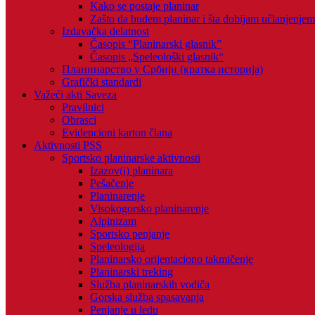
Kako se postaje planinar
Zašto da budem planinar i šta dobijam učlanjenje
Izdavačka delatnost
Časopis “Planinarski glasnik”
Časopis „Speleološki glasnik“
Планинарство у Србији (кратка историја)
Grafički standardi
Važeći akti Saveza
Pravilnici
Obrasci
Evidencioni karton člana
Aktivnosti PSS
Sportsko planinarske aktivnosti
Izazov(i) planinara
Pešačenje
Planinarenje
Visokogorsko planinarenje
Alpinizam
Sportsko penjanje
Speleologija
Planinarsko orijentaciono takmičenje
Planinarski treking
Služba planinarskih vodiča
Gorska služba spasavanja
Penjanje u ledu