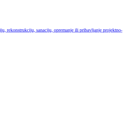
u, rekonstrukciju, sanaciju, opremanje ili pribavljanje projektno-