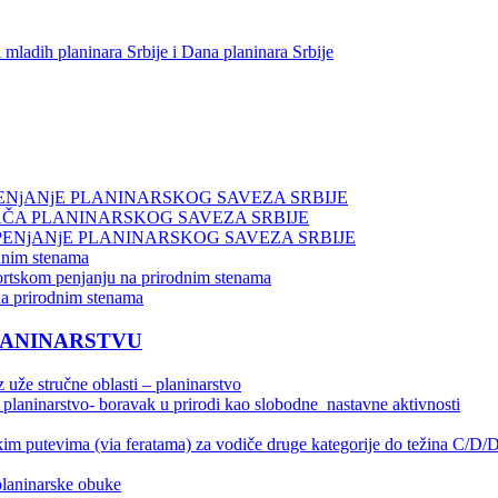
 mladih planinara Srbije i Dana planinara Srbije
ENjANjE PLANINARSKOG SAVEZA SRBIJE
AČA PLANINARSKOG SAVEZA SRBIJE
PENjANjE PLANINARSKOG SAVEZA SRBIJE
dnim stenama
portskom penjanju na prirodnim stenama
na prirodnim stenama
LANINARSTVU
 uže stručne oblasti – planinarstvo
 planinarstvo- boravak u prirodi kao slobodne nastavne aktivnosti
kim putevima (via feratama) za vodiče druge kategorije do težina C/
planinarske obuke