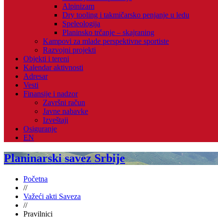
Alpinizam
Dry tooling i takmičarsko penjanje u ledu
Speleologija
Planinsko trčanje – skajraning
Kampovi za mlade perspektivne sportiste
Razvojni projekti
Objekti i tereni
Kalendar aktivnosti
Adresar
Vesti
Finansije i nadzor
Završni račun
Javne nabavke
Izveštaji
Osiguranje
EN
Planinarski savez Srbije
Početna
//
Važeći akti Saveza
//
Pravilnici