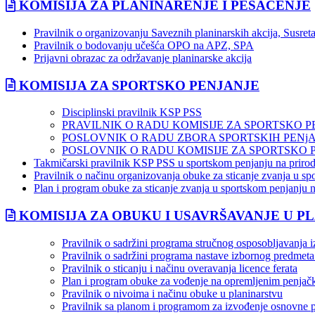
KOMISIJA ZA PLANINARENJE I PEŠAČENJE
Pravilnik o organizovanju Saveznih planinarskih akcija, Susreta
Pravilnik o bodovanju učešća OPO na APZ, SPA
Prijavni obrazac za održavanje planinarske akcija
KOMISIJA ZA SPORTSKO PENJANJE
Disciplinski pravilnik KSP PSS
PRAVILNIK O RADU KOMISIJE ZA SPORTSKO P
POSLOVNIK O RADU ZBORA SPORTSKIH PENj
POSLOVNIK O RADU KOMISIJE ZA SPORTSKO 
Takmičarski pravilnik KSP PSS u sportskom penjanju na priro
Pravilnik o načinu organizovanja obuke za sticanje zvanja u s
Plan i program obuke za sticanje zvanja u sportskom penjanju 
KOMISIJA ZA OBUKU I USAVRŠAVANJE U P
Pravilnik o sadržini programa stručnog osposobljavanja iz
Pravilnik o sadržini programa nastave izbornog predmeta
Pravilnik o sticanju i načinu overavanja licence ferata
Plan i program obuke za vođenje na opremljenim penjač
Pravilnik o nivoima i načinu obuke u planinarstvu
Pravilnik sa planom i programom za izvođenje osnovne 