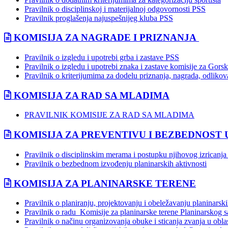
Pravilnik o disciplinskoj i materijalnoj odgovornosti PSS
Pravilnik proglašenja najuspešnijeg kluba PSS
KOMISIJA ZA NAGRADE I PRIZNANJA
Pravilnik o izgledu i upotrebi grba i zastave PSS
Pravilnik o izgledu i upotrebi znaka i zastave komisije za Gors
Pravilnik o kriterijumima za dodelu priznanja, nagrada, odlikov
KOMISIJA ZA RAD SA MLADIMA
PRAVILNIK KOMISIJE ZA RAD SA MLADIMA
KOMISIJA ZA PREVENTIVU I BEZBEDNOST
Pravilnik o disciplinskim merama i postupku njihovog izricanja
Pravilnik o bezbednom izvođenju planinarskih aktivnosti
KOMISIJA ZA PLANINARSKE TERENE
Pravilnik o planiranju, projektovanju i obeležavanju planinarski
Pravilnik o radu Komisije za planinarske terene Planinarskog s
Pravilnik o načinu organizovanja obuke i sticanja zvanja u obla