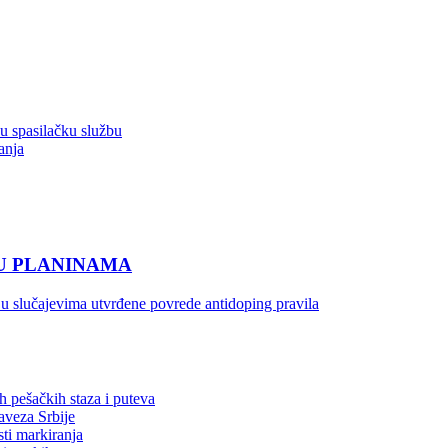
ku spasilačku službu
anja
 U PLANINAMA
 u slučajevima utvrđene povrede antidoping pravila
h pešačkih staza i puteva
aveza Srbije
sti markiranja