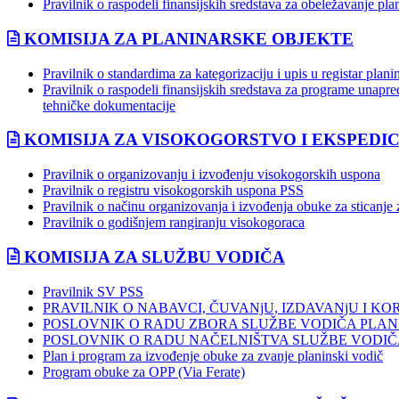
Pravilnik o raspodeli finansijskih sredstava za obeležavanje pla
KOMISIJA ZA PLANINARSKE OBJEKTE
Pravilnik o standardima za kategorizaciju i upis u registar plan
Pravilnik o raspodeli finansijskih sredstava za programe unapređ
tehničke dokumentacije
KOMISIJA ZA VISOKOGORSTVO I EKSPEDIC
Pravilnik o organizovanju i izvođenju visokogorskih uspona
Pravilnik o registru visokogorskih uspona PSS
Pravilnik o načinu organizovanja i izvođenja obuke za sticanje
Pravilnik o godišnjem rangiranju visokogoraca
KOMISIJA ZA SLUŽBU VODIČA
Pravilnik SV PSS
PRAVILNIK O NABAVCI, ČUVANjU, IZDAVANjU I K
POSLOVNIK O RADU ZBORA SLUŽBE VODIČA PLAN
POSLOVNIK O RADU NAČELNIŠTVA SLUŽBE VODIČ
Plan i program za izvođenje obuke za zvanje planinski vodič
Program obuke za OPP (Via Ferate)