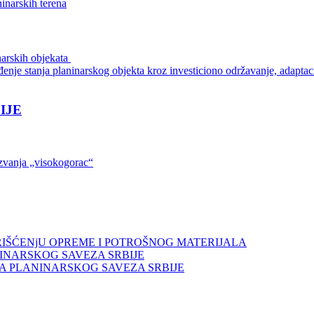
ninarskih terena
inarskih objekata
enje stanja planinarskog objekta kroz investiciono održavanje, adaptacij
IJE
 zvanja „visokogorac“
ORIŠĆENjU OPREME I POTROŠNOG MATERIJALA
INARSKOG SAVEZA SRBIJE
A PLANINARSKOG SAVEZA SRBIJE