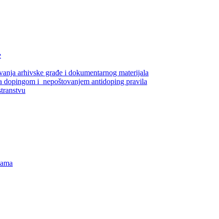
e
čuvanja arhivske građe i dokumentarnog materijala
zi sa dopingom i nepoštovanjem antidoping pravila
stranstvu
inama