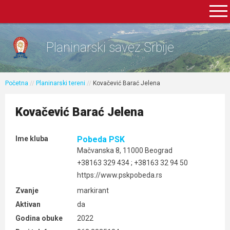
Planinarski savez Srbije
Početna
//
Planinarski tereni
//
Kovačević Barać Jelena
Kovačević Barać Jelena
Ime kluba
Pobeda PSK
Mačvanska 8, 11000 Beograd
+38163 329 434 ; +38163 32 94 50
https://www.pskpobeda.rs
Zvanje
markirant
Aktivan
da
Godina obuke
2022