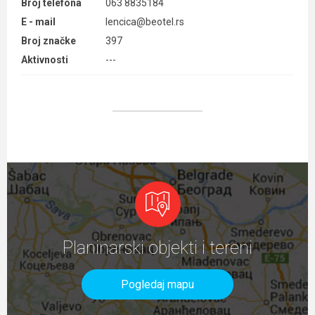
Broj telefona
063 8835184
E - mail
lencica@beotel.rs
Broj značke
397
Aktivnosti
---
Planinarski objekti i tereni
Pogledaj mapu