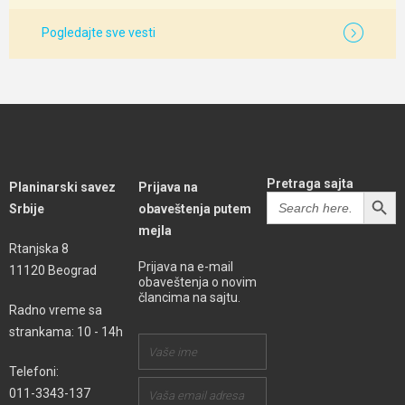
Pogledajte sve vesti
Pretraga sajta
Planinarski savez
Prijava na
SEARCH BUTT
Search
Srbije
obaveštenja putem
for:
mejla
Rtanjska 8
Prijava na e-mail
11120 Beograd
obaveštenja o novim
člancima na sajtu.
Radno vreme sa
strankama: 10 - 14h
Telefoni:
011-3343-137