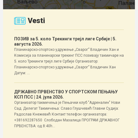
Vesti
ПОЗИВ за 5. коло Трекинги трејл лиге Србије
| 5.
августа 2026.
Планинарско-спортско удружење „Сварог” Владичин Хан и
Комисија за планинарски трекинг ПСС позивају такмичаре на
5. коло Трекинги трејл лиге Србије Организатор:
Планинарско-спортско удружење „Сварог” Владичин Хан
Датум: ...
ДРЖАВНО ПРВЕНСТВО У СПОРТСКОМ ПЕЊАЊУ
КСП ПСС
| 24. јула 2026.
Организатор такмичења је Пењачки клуб "Адреналин" Нови
Сад. Делегат Такмичења: Славо Глушчевић Главни Судија:
Радослав Кнежевић Контакт телефон организатора:
+381692287650 Слободан Мазалица ПРОГРАМ ДРЖАВНОГ
ПРВЕНСТВА: од 8:40h...