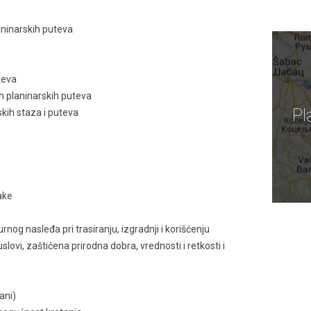
aninarskih puteva
teva
ih planinarskih puteva
Pl
kih staza i puteva
ake
rnog nasleđa pri trasiranju, izgradnji i korišćenju
slovi, zaštićena prirodna dobra, vrednosti i retkosti i
bani)