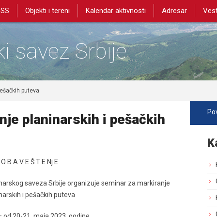
PSS
Objekti i tereni
Kalendar aktivnosti
Adresar
Vest
i savez Srbije
pešačkih puteva
Pov
je planinarskih i pešačkih
K
O B A V E Š T E Nj E
inarskog saveza Srbije organizuje seminar za markiranje
narskih i pešačkih puteva
 od 20-21. maja 2023. godine