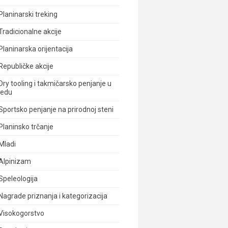
Planinarski treking
Tradicionalne akcije
Planinarska orijentacija
Republičke akcije
Dry tooling i takmičarsko penjanje u
ledu
Sportsko penjanje na prirodnoj steni
Planinsko trčanje
Mladi
Alpinizam
Speleologija
Nagrade priznanja i kategorizacija
Visokogorstvo