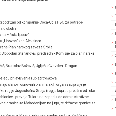
jski podržan od kompanije Coca-Cola HBC za potrebe
a u okolini
ina – čista ljubav“.
u „Lipovac“ kod Aleksinca.
erene Planinarskog saveza Srbije.
:
Slobodan Stefanović, predsednik Komisije za planinarske
ćić, Branislav Božović, Uglješa Gvozden i Dragan
edu prijavljivanja i uplati troškova.
 imaju članovi osnovnih planinarskih organizacija čije je
ske regije Jugoistočna Srbija (regija koja se prostire od reke
blanice i prevoja Tulare na zapadu, do administrativne
avne granice sa Makedonijom na jugu, te državne granice sa
ije Saveza. Prijave, odnosno saglasnost za učešće na