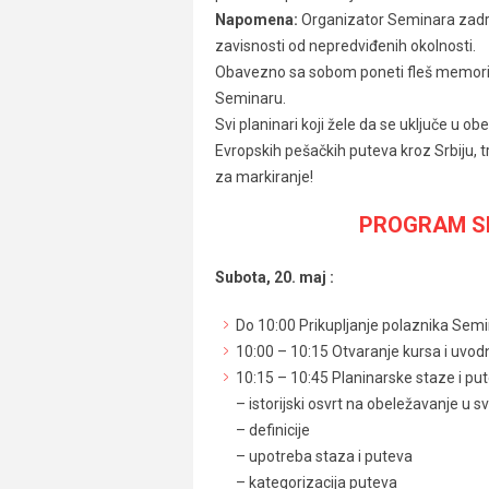
Napomena:
Organizator Seminara zadr
zavisnosti od nepredviđenih okolnosti.
Obavezno sa sobom poneti fleš memorij
Seminaru.
Svi planinari koji žele da se uključe u o
Evropskih pešačkih puteva kroz Srbiju,
za markiranje!
PROGRAM S
Subota, 20. maj :
Do 10:00 Prikupljanje polaznika Semi
10:00 – 10:15 Otvaranje kursa i uvod
10:15 – 10:45 Planinarske staze i put
– istorijski osvrt na obeležavanje u s
– definicije
– upotreba staza i puteva
– kategorizacija puteva