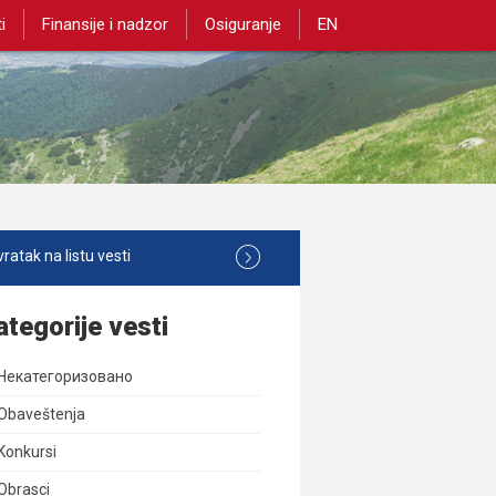
i
Finansije i nadzor
Osiguranje
EN
ratak na listu vesti
ategorije vesti
Некатегоризовано
Obaveštenja
Konkursi
Obrasci