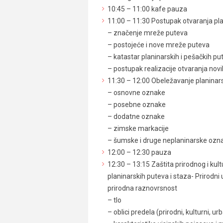
10:45 – 11:00 kafe pauza
11:00 – 11:30 Postupak otvaranja pl
– značenje mreže puteva
– postojeće i nove mreže puteva
– katastar planinarskih i pešačkih pu
– postupak realizacije otvaranja nov
11:30 – 12:00 Obeležavanje planinars
– osnovne oznake
– posebne oznake
– dodatne oznake
– zimske markacije
– šumske i druge neplaninarske ozn
12:00 – 12:30 pauza
12:30 – 13:15 Zaštita prirodnog i kultu
planinarskih puteva i staza- Prirodni u
prirodna raznovrsnost
– tlo
– oblici predela (prirodni, kulturni, ur