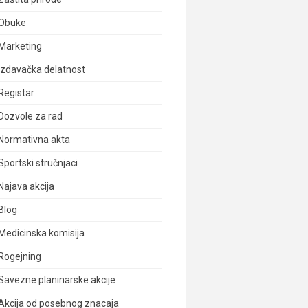
Obuke
Marketing
Izdavačka delatnost
Registar
Dozvole za rad
Normativna akta
Sportski stručnjaci
Najava akcija
Blog
Medicinska komisija
Rogejning
Savezne planinarske akcije
Akcija od posebnog znacaja