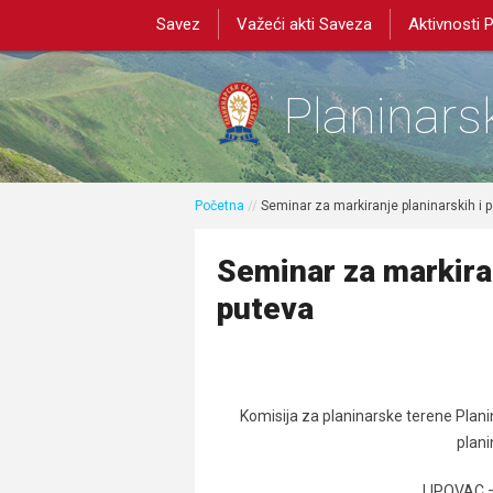
Savez
Važeći akti Saveza
Aktivnosti 
Planinarsk
Početna
//
Seminar za markiranje planinarskih i 
Seminar za markiran
puteva
Komisija za planinarske terene Plan
plani
LIPOVAC –