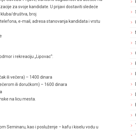
acije za svoje kandidate. U prijavi dostaviti sledeće
 kluba/društva, broj
 telefona, e-mail, adresa stanovanja kandidata i vrstu
e
odmor i rekreaciju „Lipovac“:
k ili večera) – 1400 dinara
večerom ili doručkom) – 1600 dinara
ra
nske na licu mesta.
om Seminaru, kao i posluženje – kafu i kiselu vodu u