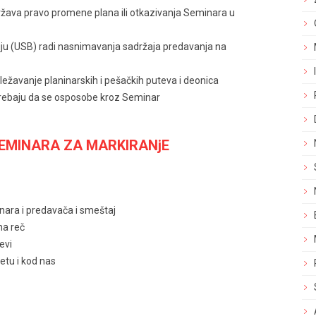
žava pravo promene plana ili otkazivanja Seminara u
u (USB) radi nasnimavanja sadržaja predavanja na
beležavanje planinarskih i pešačkih puteva i deonica
 trebaju da se osposobe kroz Seminar
EMINARA ZA MARKIRANjE
nara i predavača i smeštaj
na reč
evi
vetu i kod nas