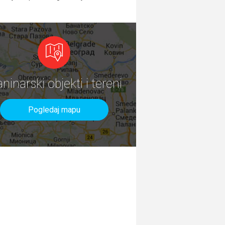
aninarski objekti i tereni
Pogledaj mapu