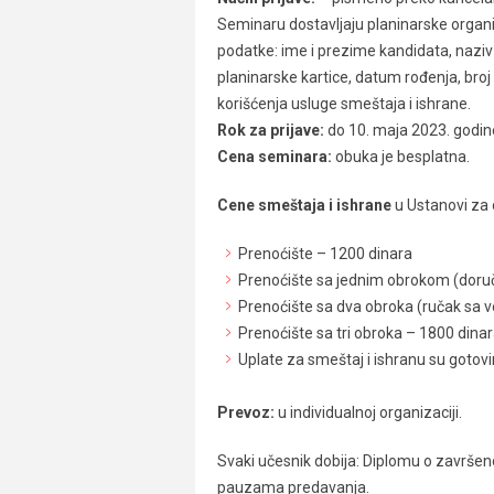
Seminaru dostavljaju planinarske organiz
podatke: ime i prezime kandidata, naziv
planinarske kartice, datum rođenja, broj
korišćenja usluge smeštaja i ishrane.
Rok za prijave:
do 10. maja 2023. godin
Cena seminara:
obuka je besplatna.
Cene smeštaja i ishrane
u Ustanovi za 
Prenoćište – 1200 dinara
Prenoćište sa jednim obrokom (doruča
Prenoćište sa dva obroka (ručak sa 
Prenoćište sa tri obroka – 1800 dina
Uplate za smeštaj i ishranu su gotovi
Prevoz:
u individualnoj organizaciji.
Svaki učesnik dobija: Diplomu o završen
pauzama predavanja.