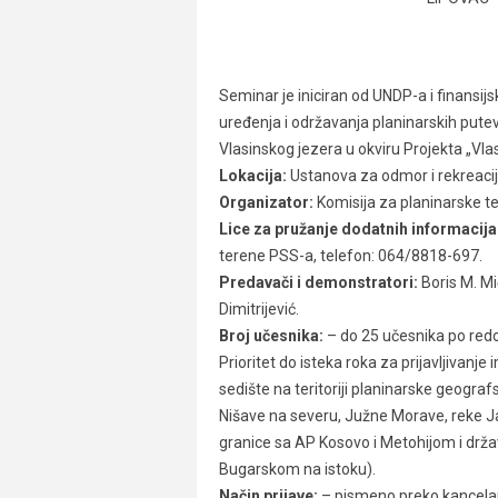
Seminar je iniciran od UNDP-a i finansi
uređenja i održavanja planinarskih putev
Vlasinskog jezera u okviru Projekta „Vlas
Lokacija:
Ustanova za odmor i rekreacij
Organizator:
Komisija za planinarske t
Lice za pružanje dodatnih informacija
terene PSS-a, telefon: 064/8818-697.
Predavači i demonstratori:
Boris M. Mi
Dimitrijević.
Broj učesnika:
– do 25 učesnika po redosl
Prioritet do isteka roka za prijavljivanje
sedište na teritoriji planinarske geograf
Nišave na severu, Južne Morave, reke Ja
granice sa AP Kosovo i Metohijom i drž
Bugarskom na istoku).
Način prijave:
– pismeno preko kancelar