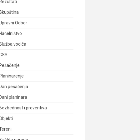
Rezultati
Skupština
Upravni Odbor
Načelništvo
Služba vodiča
GSS
Pešačenje
Planinarenje
Dan pešačenja
Dani planinara
Bezbednost i preventiva
Objekti
Tereni
Zaštita prirode