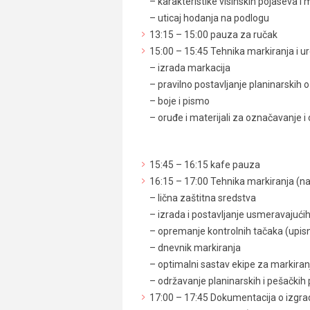
– karakteristike visinskih pojaseva i
– uticaj hodanja na podlogu
13:15 – 15:00 pauza za ručak
15:00 – 15:45 Tehnika markiranja i 
– izrada markacija
– pravilno postavljanje planinarskih 
– boje i pismo
– oruđe i materijali za označavanje i
15:45 – 16:15 kafe pauza
16:15 – 17:00 Tehnika markiranja (n
– lična zaštitna sredstva
– izrada i postavljanje usmeravajućih
– opremanje kontrolnih tačaka (upisna
– dnevnik markiranja
– optimalni sastav ekipe za markiran
– održavanje planinarskih i pešačkih
17:00 – 17:45 Dokumentacija o izgrad