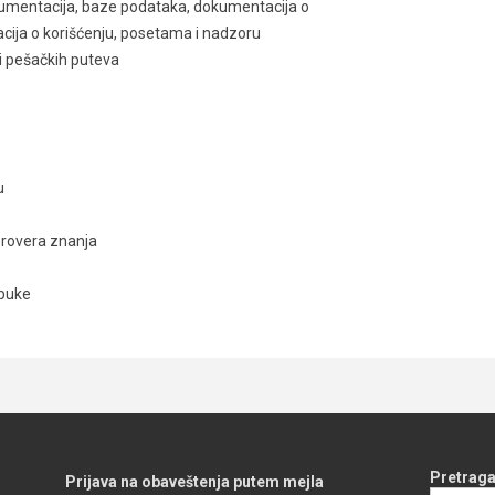
umentacija, baze podataka, dokumentacija o
cija o korišćenju, posetama i nadzoru
h i pešačkih puteva
u
provera znanja
obuke
Pretraga
Prijava na obaveštenja putem mejla
Search