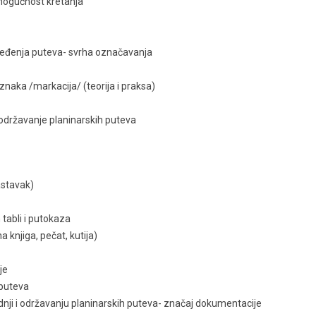
 mogućnost kretanja
uređenja puteva- svrha označavanja
oznaka /markacija/ (teorija i praksa)
 održavanje planinarskih puteva
astavak)
 tabli i putokaza
 knjiga, pečat, kutija)
je
 puteva
nji i održavanju planinarskih puteva- značaj dokumentacije