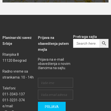
Pretraga sajta
Planinarski savez
Prijava na
SEARCH BUTT
Search
Srbije
obaveštenja putem
for:
mejla
Rtanjska 8
Prijava na e-mail
11120 Beograd
obaveštenja o novim
člancima na sajtu.
Radno vreme sa
strankama: 10 - 14h
Telefoni:
011-3343-137
011-3231-374
e/mail: