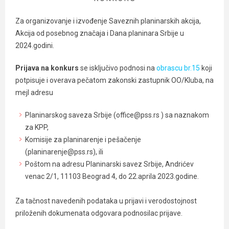
Za organizovanje i izvođenje Saveznih planinarskih akcija,
Akcija od posebnog značaja i Dana planinara Srbije u
2024.godini.
Prijava na konkurs
se isključivo podnosi na
obrascu br.15
koji
potpisuje i overava pečatom zakonski zastupnik OO/Kluba, na
mejl adresu
Planinarskog saveza Srbije (office@pss.rs ) sa naznakom
za KPP,
Komisije za planinarenje i pešačenje
(planinarenje@pss.rs), ili
Poštom na adresu Planinarski savez Srbije, Andrićev
venac 2/1, 11103 Beograd 4, do 22.aprila 2023.godine.
Za tačnost navedenih podataka u prijavi i verodostojnost
priloženih dokumenata odgovara podnosilac prijave.