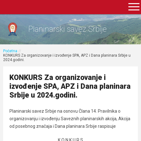
Planinarski savez Srbije
Početna
//
KONKURS Za organizovanje i izvođenje SPA, APZ i Dana planinara Srbije u
2024.godini.
KONKURS Za organizovanje i
izvođenje SPA, APZ i Dana planinara
Srbije u 2024.godini.
Planinarski savez Srbije nа osnovu Člana 14. Pravilnika o
organizovanju i izvođenju Saveznih planinarskih akcija, Akcija
od posebnog značaja i Dana planinara Srbije raspisuje
K O N K U R S