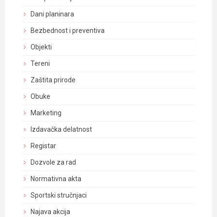
Dani planinara
Bezbednost i preventiva
Objekti
Tereni
Zaštita prirode
Obuke
Marketing
Izdavačka delatnost
Registar
Dozvole za rad
Normativna akta
Sportski stručnjaci
Najava akcija