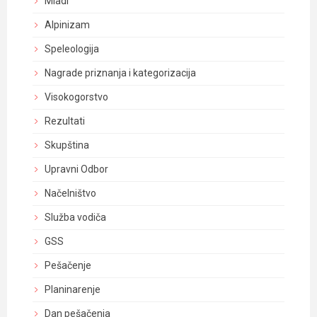
Mladi
Alpinizam
Speleologija
Nagrade priznanja i kategorizacija
Visokogorstvo
Rezultati
Skupština
Upravni Odbor
Načelništvo
Služba vodiča
GSS
Pešačenje
Planinarenje
Dan pešačenja