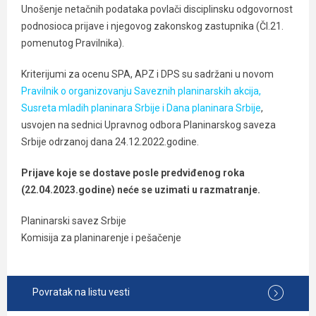
Unošenje netačnih podataka povlači disciplinsku odgovornost
podnosioca prijave i njegovog zakonskog zastupnika (Čl.21.
pomenutog Pravilnika).
Kriterijumi za ocenu SPA, APZ i DPS su sadržani u novom
Pravilnik o organizovanju Saveznih planinarskih akcija,
Susreta mladih planinara Srbije i Dana planinara Srbije
,
usvojen na sednici Upravnog odbora Planinarskog saveza
Srbije odrzanoj dana 24.12.2022.godine.
Prijave koje se dostave posle predviđenog roka
(22.04.2023.godine) neće se uzimati u razmatranje.
Planinarski savez Srbije
Komisija za planinarenje i pešačenje
Povratak na listu vesti