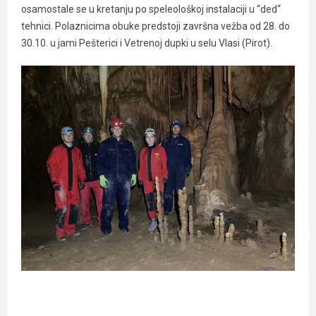
osamostale se u kretanju po speleološkoj instalaciji u “ded“
tehnici. Polaznicima obuke predstoji završna vežba od 28. do
30.10. u jami Pešterici i Vetrenoj dupki u selu Vlasi (Pirot).