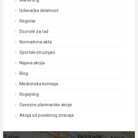
Marketing
Izdavačka delatnost
Registar
Dozvole za rad
Normativna akta
Sportski stručnjaci
Najava akcija
Blog
Medicinska komisija
Rogejning
Savezne planinarske akcije
Akcija od posebnog znacaja