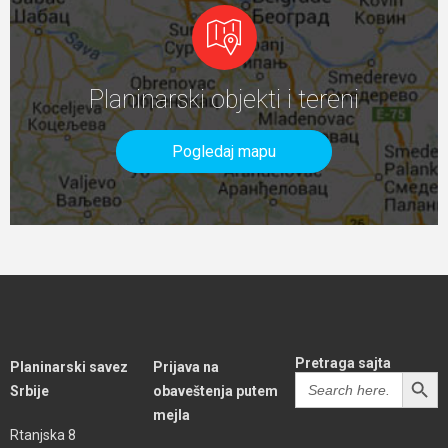
Planinarski objekti i tereni
Pogledaj mapu
Pretraga sajta
Planinarski savez
Prijava na
SEARCH BUTT
Search
Srbije
obaveštenja putem
for:
mejla
Rtanjska 8