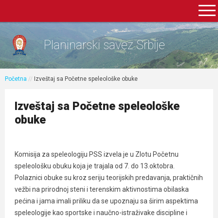
Planinarski savez Srbije
Početna
//
Izveštaj sa Početne speleološke obuke
Izveštaj sa Početne speleološke
obuke
Komisija za speleologiju PSS izvela je u Zlotu Početnu
speleološku obuku koja je trajala od 7. do 13.oktobra.
Polaznici obuke su kroz seriju teorijskih predavanja, praktičnih
vežbi na prirodnoj steni i terenskim aktivnostima obilaska
pećina i jama imali priliku da se upoznaju sa širim aspektima
speleologije kao sportske i naučno-istraživake discipline i