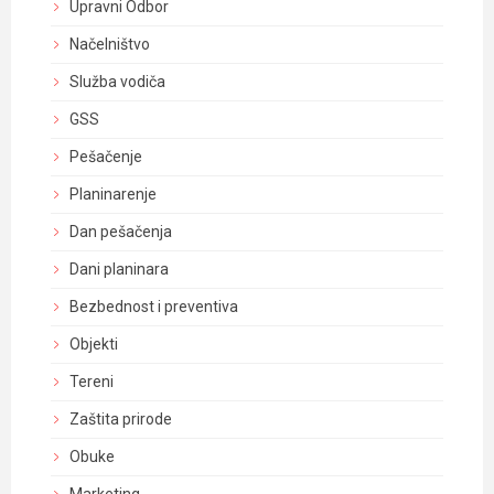
Upravni Odbor
Načelništvo
Služba vodiča
GSS
Pešačenje
Planinarenje
Dan pešačenja
Dani planinara
Bezbednost i preventiva
Objekti
Tereni
Zaštita prirode
Obuke